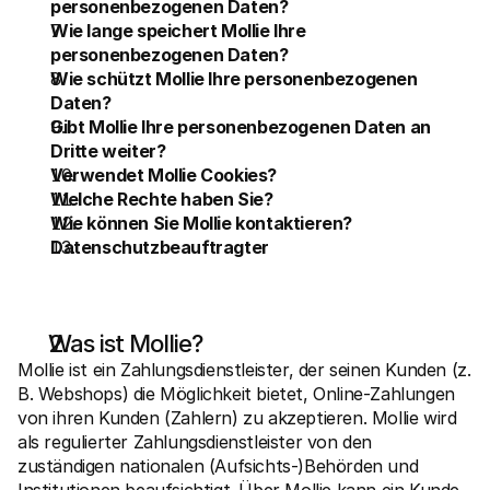
personenbezogenen Daten?
Für Endkunden
Wie lange speichert Mollie Ihre 
Warum steht Mollie auf Ihrem Kontoauszug?
personenbezogenen Daten?
Für Mollie-Händler
Kontaktieren Sie unseren Händler-Support
Wie schützt Mollie Ihre personenbezogenen 
Sales-Team kontaktieren
Daten?
Erfahren Sie, wie wir Ihrem Unternehmen helfen können
Gibt Mollie Ihre personenbezogenen Daten an 
Dritte weiter?
Verwendet Mollie Cookies?
Welche Rechte haben Sie?
Wie können Sie Mollie kontaktieren?
Datenschutzbeauftragter
Was ist Mollie?
Mollie ist ein Zahlungsdienstleister, der seinen Kunden (z. 
B. Webshops) die Möglichkeit bietet, Online-Zahlungen 
von ihren Kunden (Zahlern) zu akzeptieren. Mollie wird 
als regulierter Zahlungsdienstleister von den 
zuständigen nationalen (Aufsichts-)Behörden und 