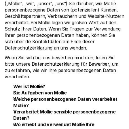
(„Mollie“, „wir“, „unser“, „uns“) Sie darüber, wie Mollie 
personenbezogene Daten von (potenziellen) Kunden, 
Geschäftspartnern, Verbrauchern und Website-Nutzern 
verarbeitet. Bei Mollie legen wir großen Wert auf den 
Schutz Ihrer Daten. Wenn Sie Fragen zur Verwendung 
Ihrer personenbezogenen Daten haben, können Sie 
Technische Ressourcen
Mollie
sich über die Kontaktdaten am Ende dieser 
Developer-Portal
Doku
Datenschutzerklärung an uns wenden.
Entdecken Sie unsere Ressourcen und Updates für 
Erfahr
Developer
unser
Wenn Sie sich bei uns bewerben möchten, lesen Sie 
Bibliotheken
Statu
bitte unsere 
Datenschutzerklärung für Bewerber
, um 
Integrieren Sie Mollie mit unseren Plug-and-Play-Paketen
Überp
Discord community
Chan
zu erfahren, wie wir Ihre personenbezogenen Daten 
Werden Sie Teil der Entwickler-Community
Lesen 
verarbeiten.
Über Mollie
Conte
Preise
Artike
Wer ist Mollie?
Sehen Sie sich unsere Preise an
Entdec
Die Aufgaben von Mollie
für Ih
Über uns
Erfol
Welche personenbezogenen Daten verarbeitet 
Unsere Story und Werte
Erfahr
News
Mollie?
Erfolg
Lesen Sie aktuelle Mollie-
Verarbeitet Mollie sensible personenbezogene 
Kunde
Neuigkeiten
Pape
Daten?
Karriere
Laden 
Kommen Sie zu uns - wir stellen ein!
Wo erhebt und verwendet Mollie Ihre 
Kontakt