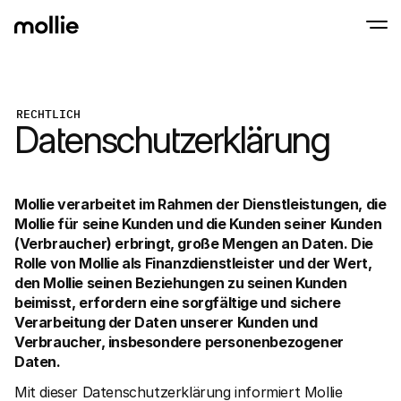
Zahlungen
RECHTLICH
Online-Zahlungen
Datenschutzerklärung
Tap to Pay auf dem iPhone
Jetzt starten
Akzeptieren und verwa
Akzeptieren Sie kontaklose Zahlungen direk
Zahlungen
POS-Zahlungen
Empfangen Sie Zahlun
Terminals und andere
Mollie verarbeitet im Rahmen der Dienstleistungen, die 
Mollie-Checkout
Mollie für seine Kunden und die Kunden seiner Kunden 
Personalisieren Sie I
für eine höhere Conv
(Verbraucher) erbringt, große Mengen an Daten. Die 
Wiederkehrende Z
Rolle von Mollie als Finanzdienstleister und der Wert, 
Erhalten Sie wiederke
den Mollie seinen Beziehungen zu seinen Kunden 
Abo-Zahlungen
Acceptance & Risk
beimisst, erfordern eine sorgfältige und sichere 
Verhindern Sie Betrug
Verarbeitung der Daten unserer Kunden und 
maximieren Sie die C
Verbraucher, insbesondere personenbezogener 
Partner
Für 
Daten.
Für Agenturen
Entde
Erfahren Sie mehr über unser Agentur-Partnerprogramm
Partn
Mit dieser Datenschutzerklärung informiert Mollie 