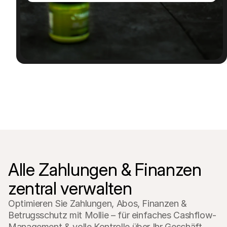
Für Endkunden
Warum steht Mollie auf Ihrem Kontoauszug?
Für Mollie-Händler
Kontaktieren Sie unseren Händler-Support
Sales-Team kontaktieren
Erfahren Sie, wie wir Ihrem Unternehmen helfen können
Alle Zahlungen & Finanzen 
zentral verwalten
Optimieren Sie Zahlungen, Abos, Finanzen & 
Betrugsschutz mit Mollie – für einfaches Cashflow-
Management & volle Kontrolle über Ihr Geschäft.