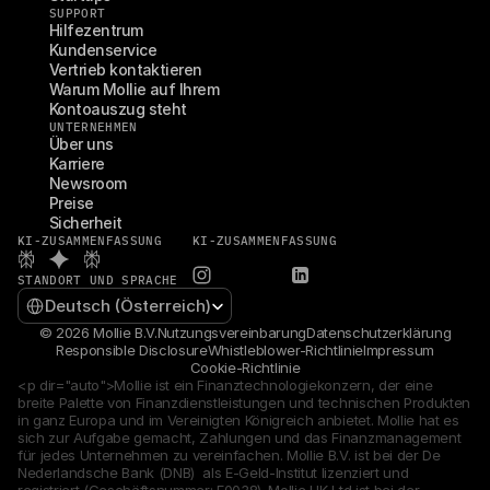
SUPPORT
Hilfezentrum
Kundenservice
Vertrieb kontaktieren
Warum Mollie auf Ihrem 
Kontoauszug steht
UNTERNEHMEN
Über uns
Karriere
Newsroom
Preise
Sicherheit
KI-ZUSAMMENFASSUNG
KI-ZUSAMMENFASSUNG
STANDORT UND SPRACHE
Select Language
Deutsch (Österreich)
© 2026 Mollie B.V.
Nutzungsvereinbarung
Datenschutzerklärung
Responsible Disclosure
Whistleblower-Richtlinie
Impressum
Cookie-Richtlinie
<p dir="auto">Mollie ist ein Finanztechnologiekonzern, der eine 
breite Palette von Finanzdienstleistungen und technischen Produkten 
in ganz Europa und im Vereinigten Königreich anbietet. Mollie hat es 
sich zur Aufgabe gemacht, Zahlungen und das Finanzmanagement 
für jedes Unternehmen zu vereinfachen. Mollie B.V. ist bei der De 
Nederlandsche Bank (DNB)  als E-Geld-Institut lizenziert und 