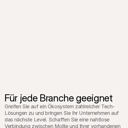
„Mit Mollie haben wir eine einfache 
Lösung für alle lokalen und 
internationalen Zahlarten. So konnten 
„Durch e
wir unsere Conversion Rate erheblich 
kann man
steigern.“
neue Pro
Für jede Branche geeignet
Greifen Sie auf ein Ökosystem zahlreicher Tech-
Lösungen zu und bringen Sie Ihr Unternehmen auf 
das nächste Level. Schaffen Sie eine nahtlose 
Verbindung zwischen Mollie und Ihrer vorhandenen 