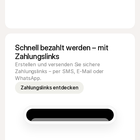
Schnell bezahlt werden – mit 
Zahlungslinks
Erstellen und versenden Sie sichere
Zahlungslinks – per SMS, E-Mail oder
5,00 €
WhatsApp.
Pay
Zahlungslinks entdecken
Acme Inc