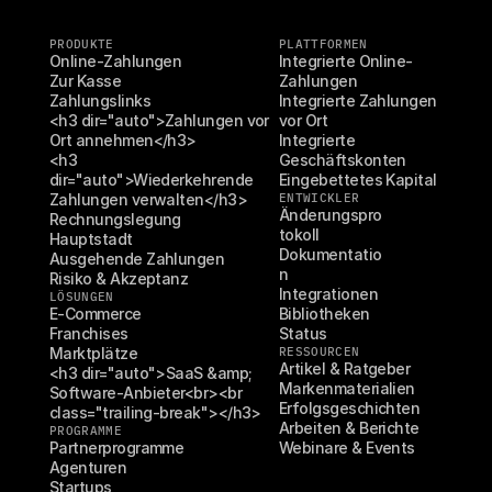
PRODUKTE
PLATTFORMEN
Online-Zahlungen
Integrierte Online-
Zur Kasse
Zahlungen
Zahlungslinks
Integrierte Zahlungen 
<h3 dir="auto">Zahlungen vor 
vor Ort
Ort annehmen</h3>
Integrierte 
<h3 
Geschäftskonten
dir="auto">Wiederkehrende 
Eingebettetes Kapital
Zahlungen verwalten</h3>
ENTWICKLER
Änderungspro
Rechnungslegung
tokoll
Hauptstadt
Dokumentatio
Ausgehende Zahlungen
n
Risiko & Akzeptanz
Integrationen
LÖSUNGEN
E-Commerce
Bibliotheken
Franchises
Status
Marktplätze
RESSOURCEN
Artikel & Ratgeber
<h3 dir="auto">SaaS &amp; 
Markenmaterialien
Software-Anbieter<br><br 
Erfolgsgeschichten
class="trailing-break"></h3>
Arbeiten & Berichte
PROGRAMME
Partnerprogramme
Webinare & Events
Agenturen
Startups