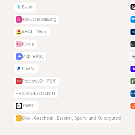
Bizum
eps-Überweisung
iDEAL | Wero
Klarna
Mobile Pay
PayPal
Przelewy24 (P24)
SEPA-Lastschrift
TWINT
Öko-, Geschenk-, Essens-, Sport- und Kulturgutscheine