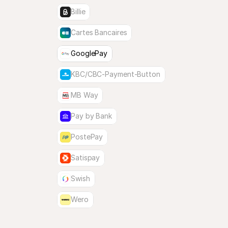
Billie
Cartes Bancaires
GooglePay
KBC/CBC-Payment-Button
MB Way
Pay by Bank
PostePay
Satispay
Swish
Wero