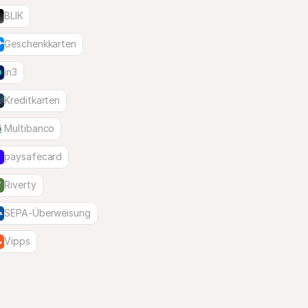
BLIK
Geschenkkarten
in3
Kreditkarten
Multibanco
paysafecard
Riverty
SEPA-Überweisung
Vipps