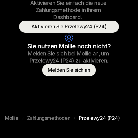
Aktivieren Sie einfach die neue 
€69.99
Sneaker laces
23/09/2022 17:29
Zahlungsmethode in Ihrem 
Paid
Dashboard.  
Aktivieren Sie Przelewy24 (P24)
Consumer name
T. Otter
Sie nutzen Mollie noch nicht?
Melden Sie sich bei Mollie an, um 
Przelewy24 (P24) zu aktivieren.
Melden Sie sich an
Mollie
Zahlungsmethoden
Przelewy24 (P24)