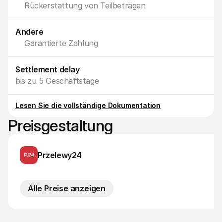
Rückerstattung von Teilbeträgen
Für Endkunden
Warum steht Mollie auf Ihrem Kontoauszug?
Für Mollie-Händler
Andere
Kontaktieren Sie unseren Händler-Support
Sales-Team kontaktieren
Garantierte Zahlung
Erfahren Sie, wie wir Ihrem Unternehmen helfen können
Settlement delay
bis zu 5 Geschäftstage
Lesen Sie die vollständige Dokumentation
Preisgestaltung
Przelewy24
Alle Preise anzeigen