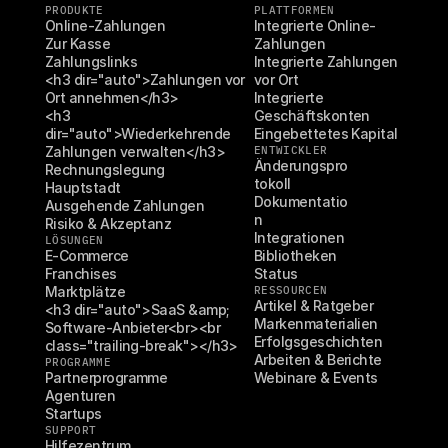
PRODUKTE
PLATTFORMEN
Online-Zahlungen
Integrierte Online-
Zur Kasse
Zahlungen
Zahlungslinks
Integrierte Zahlungen 
<h3 dir="auto">Zahlungen vor 
vor Ort
Ort annehmen</h3>
Integrierte 
<h3 
Geschäftskonten
dir="auto">Wiederkehrende 
Eingebettetes Kapital
Zahlungen verwalten</h3>
ENTWICKLER
Änderungspro
Rechnungslegung
tokoll
Hauptstadt
Dokumentatio
Ausgehende Zahlungen
n
Risiko & Akzeptanz
Integrationen
LÖSUNGEN
E-Commerce
Bibliotheken
Franchises
Status
Marktplätze
RESSOURCEN
Artikel & Ratgeber
<h3 dir="auto">SaaS &amp; 
Markenmaterialien
Software-Anbieter<br><br 
Erfolgsgeschichten
class="trailing-break"></h3>
Arbeiten & Berichte
PROGRAMME
Partnerprogramme
Webinare & Events
Agenturen
Startups
SUPPORT
Hilfezentrum