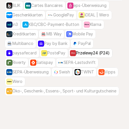
BLIK
Cartes Bancaires
eps-Überweisung
Geschenkkarten
GooglePay
iDEAL | Wero
in3
KBC/CBC-Payment-Button
Klarna
Kreditkarten
MB Way
Mobile Pay
Multibanco
Pay by Bank
PayPal
paysafecard
PostePay
Przelewy24 (P24)
Riverty
Satispay
SEPA-Lastschrift
SEPA-Überweisung
Swish
TWINT
Vipps
Wero
Öko-, Geschenk-, Essens-, Sport- und Kulturgutscheine