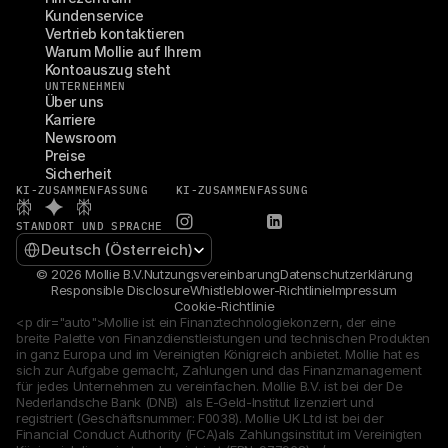
Kundenservice
Vertrieb kontaktieren
Warum Mollie auf Ihrem 
Kontoauszug steht
UNTERNEHMEN
Über uns
Karriere
Newsroom
Preise
Sicherheit
KI-ZUSAMMENFASSUNG
KI-ZUSAMMENFASSUNG
STANDORT UND SPRACHE
Select Language
Deutsch (Österreich)
© 2026 Mollie B.V.
Nutzungsvereinbarung
Datenschutzerklärung
Responsible Disclosure
Whistleblower-Richtlinie
Impressum
Cookie-Richtlinie
<p dir="auto">Mollie ist ein Finanztechnologiekonzern, der eine 
breite Palette von Finanzdienstleistungen und technischen Produkten 
in ganz Europa und im Vereinigten Königreich anbietet. Mollie hat es 
sich zur Aufgabe gemacht, Zahlungen und das Finanzmanagement 
für jedes Unternehmen zu vereinfachen. Mollie B.V. ist bei der De 
Nederlandsche Bank (DNB)  als E-Geld-Institut lizenziert und 
registriert (Geschäftsnummer: F0038). Mollie UK Ltd ist bei der 
Financial Conduct Authority (FCA)als Zahlungsinstitut im Vereinigten 