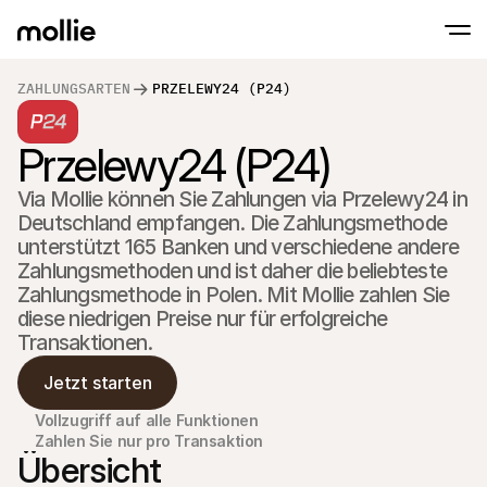
ZAHLUNGSARTEN
PRZELEWY24 (P24)
Zahlungen
Online-Zahlungen
Przelewy24 (P24)
Tap to Pay auf dem iPhone
Jetzt starten
Akzeptieren und verwa
Akzeptieren Sie kontaklose Zahlungen direk
Zahlungen
Via Mollie können Sie Zahlungen via Przelewy24 in 
POS-Zahlungen
Empfangen Sie Zahlun
Deutschland empfangen. Die Zahlungsmethode 
Terminals und andere
unterstützt 165 Banken und verschiedene andere 
Mollie-Checkout
Zahlungsmethoden und ist daher die beliebteste 
Personalisieren Sie I
für eine höhere Conv
Zahlungsmethode in Polen. Mit Mollie zahlen Sie 
Wiederkehrende Z
diese niedrigen Preise nur für erfolgreiche 
Erhalten Sie wiederke
Transaktionen.
Abo-Zahlungen
Acceptance & Risk
Jetzt starten
Verhindern Sie Betrug
maximieren Sie die C
Partner
Vollzugriff auf alle Funktionen
Für 
Für Agenturen
Zahlen Sie nur pro Transaktion
Entde
Übersicht
Erfahren Sie mehr über unser Agentur-Partnerprogramm
Partn