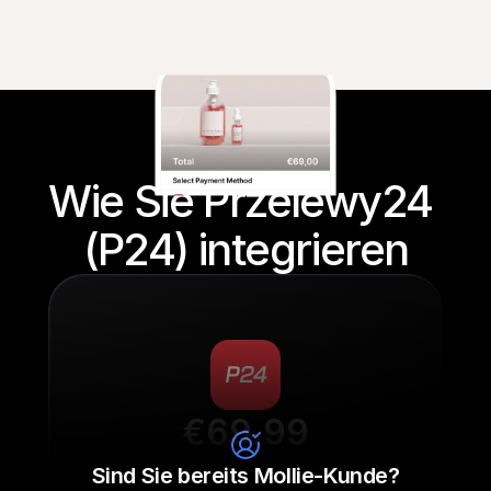
Wie Sie Przelewy24 
(P24) integrieren
€69.99
Sneaker laces
Sind Sie bereits Mollie-Kunde?