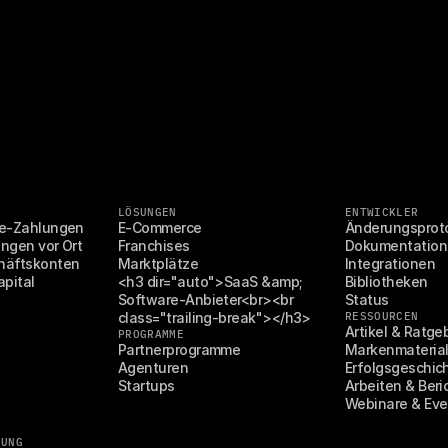
LÖSUNGEN
ENTWICKLER
ine-Zahlungen
E-Commerce
Änderungsproto
ungen vor Ort
Franchises
Dokumentation
chäftskonten
Marktplätze
Integrationen
apital
<h3 dir="auto">SaaS &amp; 
Bibliotheken
Software-Anbieter<br><br 
Status
class="trailing-break"></h3>
RESSOURCEN
Artikel & Ratge
PROGRAMME
Partnerprogramme
Markenmaterial
Agenturen
Erfolgsgeschic
Startups
Arbeiten & Beri
Webinare & Eve
SUNG