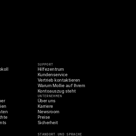
SUPPORT
koll
Hilfezentrum
Kundenservice
Vertrieb kontaktieren
Warum Mollie auf Ihrem 
Kontoauszug steht
UNTERNEHMEN
ber
Über uns
ien
Karriere
hten
Newsroom
chte
Preise
nts
Sicherheit
STANDORT UND SPRACHE