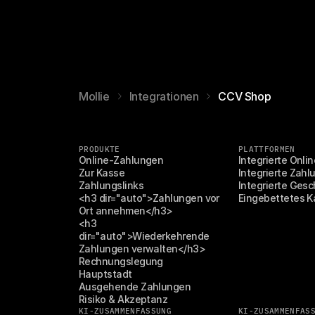
Mollie
Integrationen
CCV Shop
PRODUKTE
PLATTFORMEN
Online-Zahlungen
Integrierte Onl
Zur Kasse
Integrierte Zahl
Zahlungslinks
Integrierte Ges
<h3 dir="auto">Zahlungen vor 
Eingebettetes K
Ort annehmen</h3>
<h3 
dir="auto">Wiederkehrende 
Zahlungen verwalten</h3>
Rechnungslegung
Hauptstadt
Ausgehende Zahlungen
Risiko & Akzeptanz
KI-ZUSAMMENFASSUNG
KI-ZUSAMMENFAS