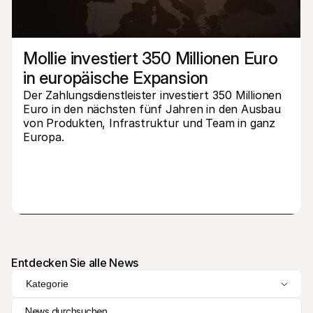
Mollie investiert 350 Millionen Euro 
in europäische Expansion
Der Zahlungsdienstleister investiert 350 Millionen 
Technische Ressourcen
Mollie
Euro in den nächsten fünf Jahren in den Ausbau 
Developer-Portal
Doku
von Produkten, Infrastruktur und Team in ganz 
Entdecken Sie unsere Ressourcen und Updates für 
Erfahr
Developer
unser
Europa. 
Bibliotheken
Statu
Integrieren Sie Mollie mit unseren Plug-and-Play-Paketen
Überp
Discord community
Chan
Werden Sie Teil der Entwickler-Community
Lesen 
Über Mollie
Conte
Preise
Artike
Sehen Sie sich unsere Preise an
Entdec
für Ih
Über uns
Erfol
Unsere Story und Werte
Erfahr
News
Entdecken Sie alle News
Erfolg
Lesen Sie aktuelle Mollie-
Kunde
Neuigkeiten
Kategorie
Pape
Karriere
Laden 
Kommen Sie zu uns - wir stellen ein!
News durchsuchen
Kontakt