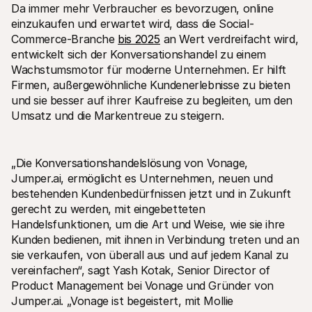
Da immer mehr Verbraucher es bevorzugen, online 
Für Endkunden
einzukaufen und erwartet wird, dass die Social-
Warum steht Mollie auf Ihrem Kontoauszug?
Für Mollie-Händler
Commerce-Branche 
bis 2025
 an Wert verdreifacht wird, 
Kontaktieren Sie unseren Händler-Support
entwickelt sich der Konversationshandel zu einem 
Sales-Team kontaktieren
Wachstumsmotor für moderne Unternehmen. Er hilft 
Erfahren Sie, wie wir Ihrem Unternehmen helfen können
Firmen, außergewöhnliche Kundenerlebnisse zu bieten 
und sie besser auf ihrer Kaufreise zu begleiten, um den 
Umsatz und die Markentreue zu steigern.
„Die Konversationshandelslösung von Vonage, 
Jumper.ai, ermöglicht es Unternehmen, neuen und 
bestehenden Kundenbedürfnissen jetzt und in Zukunft 
gerecht zu werden, mit eingebetteten 
Handelsfunktionen, um die Art und Weise, wie sie ihre 
Kunden bedienen, mit ihnen in Verbindung treten und an 
sie verkaufen, von überall aus und auf jedem Kanal zu 
vereinfachen“, sagt Yash Kotak, Senior Director of 
Product Management bei Vonage und Gründer von 
Jumper.ai. „Vonage ist begeistert, mit Mollie 