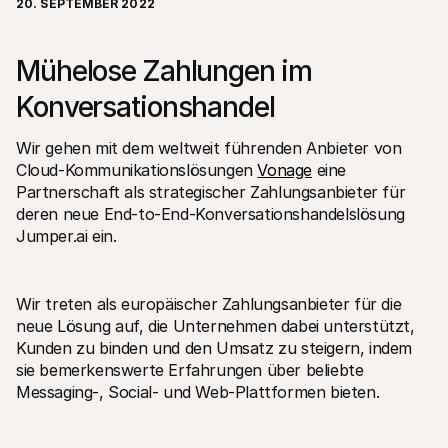
20. SEPTEMBER 2022
Mühelose Zahlungen im 
Konversationshandel
Technische Ressourcen
Mollie
Wir gehen mit dem weltweit führenden Anbieter von 
Developer-Portal
Doku
Cloud-Kommunikationslösungen 
Vonage
 eine 
Entdecken Sie unsere Ressourcen und Updates für 
Erfahr
Partnerschaft als strategischer Zahlungsanbieter für 
Developer
unser
Bibliotheken
Statu
deren neue End-to-End-Konversationshandelslösung 
Integrieren Sie Mollie mit unseren Plug-and-Play-Paketen
Überp
Jumper.ai ein. 
Discord community
Chan
Werden Sie Teil der Entwickler-Community
Lesen 
Über Mollie
Conte
Preise
Artike
Wir treten als europäischer Zahlungsanbieter für die 
Sehen Sie sich unsere Preise an
Entdec
neue Lösung auf, die Unternehmen dabei unterstützt, 
für Ih
Über uns
Erfol
Unsere Story und Werte
Kunden zu binden und den Umsatz zu steigern, indem 
Erfahr
News
sie bemerkenswerte Erfahrungen über beliebte 
Erfolg
Lesen Sie aktuelle Mollie-
Messaging-, Social- und Web-Plattformen bieten.
Kunde
Neuigkeiten
Pape
Karriere
Laden 
Kommen Sie zu uns - wir stellen ein!
Kontakt