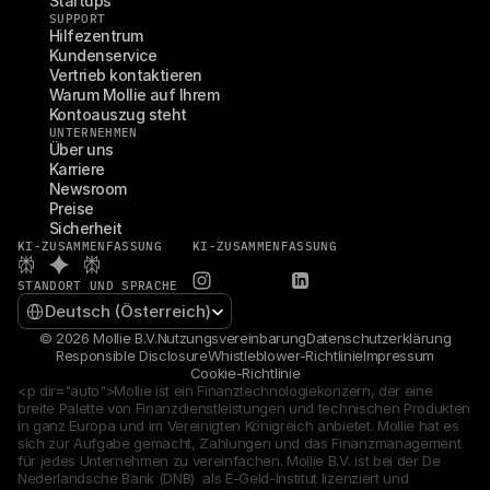
Startups
SUPPORT
Hilfezentrum
Kundenservice
Vertrieb kontaktieren
Warum Mollie auf Ihrem 
Kontoauszug steht
UNTERNEHMEN
Über uns
Karriere
Newsroom
Preise
Sicherheit
KI-ZUSAMMENFASSUNG
KI-ZUSAMMENFASSUNG
STANDORT UND SPRACHE
Select Language
Deutsch (Österreich)
© 2026 Mollie B.V.
Nutzungsvereinbarung
Datenschutzerklärung
Responsible Disclosure
Whistleblower-Richtlinie
Impressum
Cookie-Richtlinie
<p dir="auto">Mollie ist ein Finanztechnologiekonzern, der eine 
breite Palette von Finanzdienstleistungen und technischen Produkten 
in ganz Europa und im Vereinigten Königreich anbietet. Mollie hat es 
sich zur Aufgabe gemacht, Zahlungen und das Finanzmanagement 
für jedes Unternehmen zu vereinfachen. Mollie B.V. ist bei der De 
Nederlandsche Bank (DNB)  als E-Geld-Institut lizenziert und 