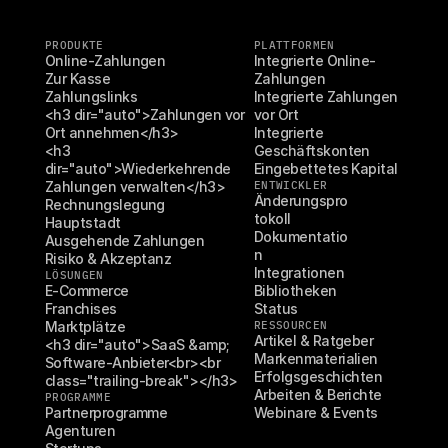
PRODUKTE
PLATTFORMEN
Online-Zahlungen
Integrierte Online-
Zur Kasse
Zahlungen
Zahlungslinks
Integrierte Zahlungen 
<h3 dir="auto">Zahlungen vor 
vor Ort
Ort annehmen</h3>
Integrierte 
<h3 
Geschäftskonten
dir="auto">Wiederkehrende 
Eingebettetes Kapital
Zahlungen verwalten</h3>
ENTWICKLER
Änderungspro
Rechnungslegung
tokoll
Hauptstadt
Dokumentatio
Ausgehende Zahlungen
n
Risiko & Akzeptanz
Integrationen
LÖSUNGEN
E-Commerce
Bibliotheken
Franchises
Status
Marktplätze
RESSOURCEN
Artikel & Ratgeber
<h3 dir="auto">SaaS &amp; 
Markenmaterialien
Software-Anbieter<br><br 
Erfolgsgeschichten
class="trailing-break"></h3>
Arbeiten & Berichte
PROGRAMME
Partnerprogramme
Webinare & Events
Agenturen