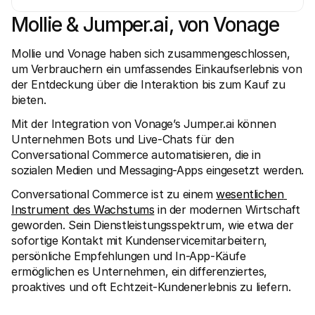
Mollie & Jumper.ai, von Vonage
Mollie und Vonage haben sich zusammengeschlossen, 
um Verbrauchern ein umfassendes Einkaufserlebnis von 
der Entdeckung über die Interaktion bis zum Kauf zu 
bieten.
Technische Ressourcen
Mollie
Developer-Portal
Doku
Mit der Integration von Vonage’s Jumper.ai können 
Entdecken Sie unsere Ressourcen und Updates für 
Erfahr
Developer
unser
Unternehmen Bots und Live-Chats für den 
Bibliotheken
Statu
Conversational Commerce automatisieren, die in 
Integrieren Sie Mollie mit unseren Plug-and-Play-Paketen
Überp
sozialen Medien und Messaging-Apps eingesetzt werden.
Discord community
Chan
Werden Sie Teil der Entwickler-Community
Lesen 
Conversational Commerce ist zu einem 
wesentlichen 
Über Mollie
Conte
Preise
Artike
Instrument des Wachstums
 in der modernen Wirtschaft 
Sehen Sie sich unsere Preise an
Entdec
geworden. Sein Dienstleistungsspektrum, wie etwa der 
für Ih
Über uns
sofortige Kontakt mit Kundenservicemitarbeitern, 
Erfol
Unsere Story und Werte
Erfahr
News
persönliche Empfehlungen und In-App-Käufe 
Erfolg
Lesen Sie aktuelle Mollie-
ermöglichen es Unternehmen, ein differenziertes, 
Kunde
Neuigkeiten
proaktives und oft Echtzeit-Kundenerlebnis zu liefern.
Pape
Karriere
Laden 
Kommen Sie zu uns - wir stellen ein!
Kontakt