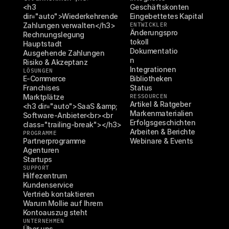
<h3 
Geschäftskonten
dir="auto">Wiederkehrende 
Eingebettetes Kapital
Zahlungen verwalten</h3>
ENTWICKLER
Änderungspro
Rechnungslegung
tokoll
Hauptstadt
Dokumentatio
Ausgehende Zahlungen
n
Risiko & Akzeptanz
Integrationen
LÖSUNGEN
E-Commerce
Bibliotheken
Franchises
Status
Marktplätze
RESSOURCEN
Artikel & Ratgeber
<h3 dir="auto">SaaS &amp; 
Markenmaterialien
Software-Anbieter<br><br 
Erfolgsgeschichten
class="trailing-break"></h3>
Arbeiten & Berichte
PROGRAMME
Partnerprogramme
Webinare & Events
Agenturen
Startups
SUPPORT
Hilfezentrum
Kundenservice
Vertrieb kontaktieren
Warum Mollie auf Ihrem 
Kontoauszug steht
UNTERNEHMEN
Über uns