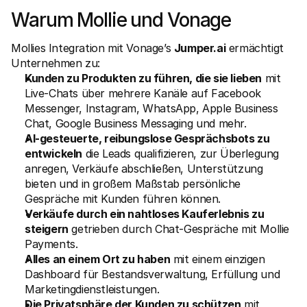
Für Endkunden
Warum Mollie und Vonage
Warum steht Mollie auf Ihrem Kontoauszug?
Für Mollie-Händler
Kontaktieren Sie unseren Händler-Support
Mollies Integration mit Vonage’s 
Jumper.ai
 ermächtigt 
Sales-Team kontaktieren
Unternehmen zu:
Erfahren Sie, wie wir Ihrem Unternehmen helfen können
Kunden zu Produkten zu führen, die sie lieben
 mit 
Live-Chats über mehrere Kanäle auf Facebook 
Messenger, Instagram, WhatsApp, Apple Business 
Chat, Google Business Messaging und mehr.
AI-gesteuerte, reibungslose Gesprächsbots zu 
entwickeln
 die Leads qualifizieren, zur Überlegung 
anregen, Verkäufe abschließen, Unterstützung 
bieten und in großem Maßstab persönliche 
Gespräche mit Kunden führen können.
Verkäufe durch ein nahtloses Kauferlebnis zu 
steigern
 getrieben durch Chat-Gespräche mit Mollie 
Payments.
Alles an einem Ort zu haben
 mit einem einzigen 
Dashboard für Bestandsverwaltung, Erfüllung und 
Marketingdienstleistungen.
Die Privatsphäre der Kunden zu schützen
 mit 