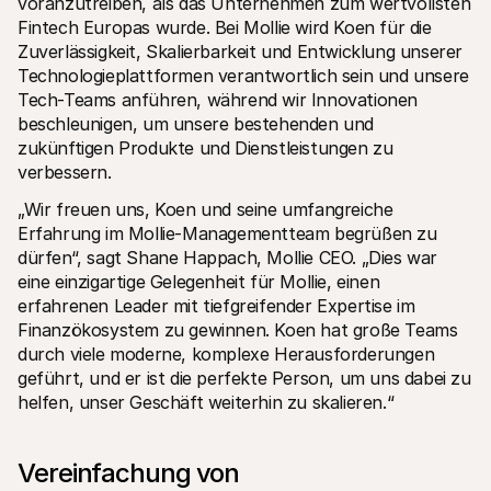
voranzutreiben, als das Unternehmen zum wertvollsten 
Fintech Europas wurde. Bei Mollie wird Koen für die 
Zuverlässigkeit, Skalierbarkeit und Entwicklung unserer 
Technologieplattformen verantwortlich sein und unsere 
Tech-Teams anführen, während wir Innovationen 
beschleunigen, um unsere bestehenden und 
zukünftigen Produkte und Dienstleistungen zu 
Technische Ressourcen
Mollie
verbessern.
Developer-Portal
Doku
Entdecken Sie unsere Ressourcen und Updates für 
Erfahr
„Wir freuen uns, Koen und seine umfangreiche 
Developer
unser
Bibliotheken
Statu
Erfahrung im Mollie-Managementteam begrüßen zu 
Integrieren Sie Mollie mit unseren Plug-and-Play-Paketen
Überp
dürfen“, sagt Shane Happach, Mollie CEO. „Dies war 
Discord community
Chan
eine einzigartige Gelegenheit für Mollie, einen 
Werden Sie Teil der Entwickler-Community
Lesen 
Über Mollie
Conte
erfahrenen Leader mit tiefgreifender Expertise im 
Preise
Artike
Finanzökosystem zu gewinnen. Koen hat große Teams 
Sehen Sie sich unsere Preise an
Entdec
durch viele moderne, komplexe Herausforderungen 
für Ih
Über uns
Erfol
geführt, und er ist die perfekte Person, um uns dabei zu 
Unsere Story und Werte
Erfahr
News
helfen, unser Geschäft weiterhin zu skalieren.“
Erfolg
Lesen Sie aktuelle Mollie-
Kunde
Neuigkeiten
Pape
Karriere
Vereinfachung von 
Laden 
Kommen Sie zu uns - wir stellen ein!
Kontakt