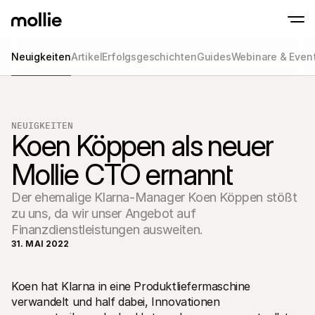
Neuigkeiten
Artikel
Erfolgsgeschichten
Guides
Webinare & Even
Zahlungen
Online-Zahlungen
Tap to Pay auf dem iPhone
Jetzt starten
Akzeptieren und verwa
Akzeptieren Sie kontaklose Zahlungen direk
Zahlungen
NEUIGKEITEN
POS-Zahlungen
Koen Köppen als neuer 
Empfangen Sie Zahlun
Terminals und andere
Mollie CTO ernannt
Mollie-Checkout
Personalisieren Sie I
für eine höhere Conv
Der ehemalige Klarna-Manager Koen Köppen stößt
Wiederkehrende Z
Erhalten Sie wiederke
zu uns, da wir unser Angebot auf
Abo-Zahlungen
Finanzdienstleistungen ausweiten.
Acceptance & Risk
31. MAI 2022
Verhindern Sie Betrug
maximieren Sie die C
Partner
Für 
Für Agenturen
Koen hat Klarna in eine Produktliefermaschine 
Entde
Erfahren Sie mehr über unser Agentur-Partnerprogramm
verwandelt und half dabei, Innovationen 
Partn