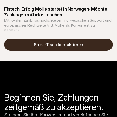
Fintech-Erfolg Mollie startet in Norwegen: Möchte 
Zahlungen mühelos machen
Mit lokalen Zahlungsmöglichkeiten, norwegischem Support und 
europäischer Reichweite tritt Mollie als Konkurrent zu 
etablierten Anbietern wie Nets auf.
02.09.2025
Sales-Team kontaktieren
Beginnen Sie, Zahlungen 
zeitgemäß zu akzeptieren.
Steigern Sie Ihre Konversion und vereinfachen Sie 