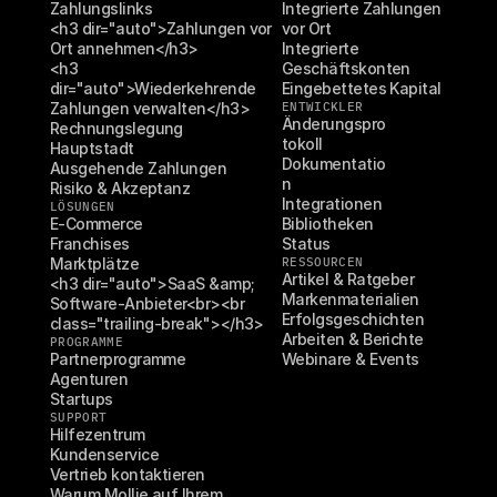
Zahlungslinks
Integrierte Zahlungen 
<h3 dir="auto">Zahlungen vor 
vor Ort
Ort annehmen</h3>
Integrierte 
<h3 
Geschäftskonten
dir="auto">Wiederkehrende 
Eingebettetes Kapital
Zahlungen verwalten</h3>
ENTWICKLER
Änderungspro
Rechnungslegung
tokoll
Hauptstadt
Dokumentatio
Ausgehende Zahlungen
n
Risiko & Akzeptanz
Integrationen
LÖSUNGEN
E-Commerce
Bibliotheken
Franchises
Status
Marktplätze
RESSOURCEN
Artikel & Ratgeber
<h3 dir="auto">SaaS &amp; 
Markenmaterialien
Software-Anbieter<br><br 
Erfolgsgeschichten
class="trailing-break"></h3>
Arbeiten & Berichte
PROGRAMME
Partnerprogramme
Webinare & Events
Agenturen
Startups
SUPPORT
Hilfezentrum
Kundenservice
Vertrieb kontaktieren
Warum Mollie auf Ihrem 