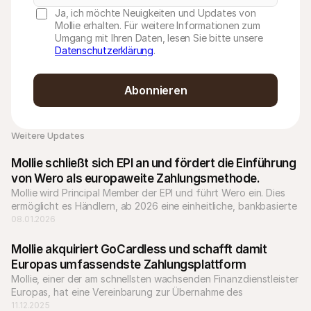
Ja, ich möchte Neuigkeiten und Updates von
Mollie erhalten. Für weitere Informationen zum
Umgang mit Ihren Daten, lesen Sie bitte unsere
Datenschutzerklärung
.
Abonnieren
Weitere Updates 
Mollie schließt sich EPI an und fördert die Einführung 
von Wero als europaweite Zahlungsmethode.
Mollie wird Principal Member der EPI und führt Wero ein. Dies 
ermöglicht es Händlern, ab 2026 eine einheitliche, bankbasierte 
Zahlungsmethode in ganz Europa zu akzeptieren.
08.01.2026
Mollie akquiriert GoCardless und schafft damit  
Europas umfassendste Zahlungsplattform
Mollie, einer der am schnellsten wachsenden Finanzdienstleister 
Europas, hat eine Vereinbarung zur Übernahme des 
Bankzahlungsunternehmens GoCardless unterzeichnet.
11.12.2025