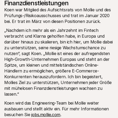
Finanzdienstleistungen
Für Endkunden
Warum steht Mollie auf Ihrem Kontoauszug?
Koen war Mitglied des Aufsichtsrats von Mollie und des 
Für Mollie-Händler
Prüfungs-/Risikoausschusses und trat im Januar 2020 
Kontaktieren Sie unseren Händler-Support
bei. Er trat im März von diesen Positionen zurück. 
Sales-Team kontaktieren
Erfahren Sie, wie wir Ihrem Unternehmen helfen können
„Nachdem ich mehr als ein Jahrzehnt im Fintech 
verbracht und Klarna geholfen habe, in Europa und 
darüber hinaus zu skalieren, bin ich hier, um Mollie dabei 
zu unterstützen, seine riesige Wachstumschance zu 
nutzen“, sagt Koen. „Mollie ist eines der aufregendsten 
High-Growth-Unternehmen Europas und steht an der 
Spitze, um kleinen und mittelständischen Online-
Händlern zu ermöglichen, größere E-Commerce-
Konkurrenten herauszufordern. Ich bin begeistert, 
Mollies Ziel zu unterstützen, Unternehmen jeder Größe 
mit mühelosen Finanzdienstleistungen wachsen zu 
lassen.“
Koen wird das Engineering-Team bei Mollie weiter 
ausbauen und stellt aktiv ein. Für mehr Informationen 
besuchen Sie 
jobs.mollie.com
.