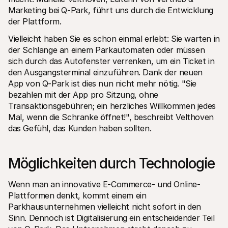
Für Endkunden
Marketing bei Q-Park, führt uns durch die Entwicklung 
Warum steht Mollie auf Ihrem Kontoauszug?
der Plattform.
Für Mollie-Händler
Kontaktieren Sie unseren Händler-Support
Vielleicht haben Sie es schon einmal erlebt: Sie warten in 
Sales-Team kontaktieren
der Schlange an einem Parkautomaten oder müssen 
Erfahren Sie, wie wir Ihrem Unternehmen helfen können
sich durch das Autofenster verrenken, um ein Ticket in 
den Ausgangsterminal einzuführen. Dank der neuen 
App von Q-Park ist dies nun nicht mehr nötig. "Sie 
bezahlen mit der App pro Sitzung, ohne 
Transaktionsgebühren; ein herzliches Willkommen jedes 
Mal, wenn die Schranke öffnet!", beschreibt Velthoven 
das Gefühl, das Kunden haben sollten.
Möglichkeiten durch Technologie
Wenn man an innovative E-Commerce- und Online-
Plattformen denkt, kommt einem ein 
Parkhausunternehmen vielleicht nicht sofort in den 
Sinn. Dennoch ist Digitalisierung ein entscheidender Teil 