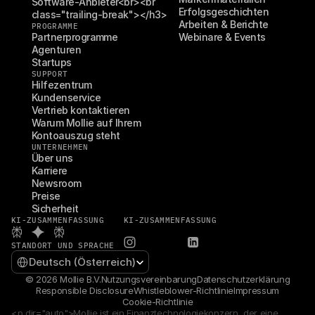
Software-Anbieter<br><br 
Erfolgsgeschichten
class="trailing-break"></h3>
Arbeiten & Berichte
PROGRAMME
Partnerprogramme
Webinare & Events
Agenturen
Startups
SUPPORT
Hilfezentrum
Kundenservice
Vertrieb kontaktieren
Warum Mollie auf Ihrem 
Kontoauszug steht
UNTERNEHMEN
Über uns
Karriere
Newsroom
Preise
Sicherheit
KI-ZUSAMMENFASSUNG
KI-ZUSAMMENFASSUNG
STANDORT UND SPRACHE
Select Language
Deutsch (Österreich)
© 2026 Mollie B.V.
Nutzungsvereinbarung
Datenschutzerklärung
Responsible Disclosure
Whistleblower-Richtlinie
Impressum
Cookie-Richtlinie
<p dir="auto">Mollie ist ein Finanztechnologiekonzern, der eine 