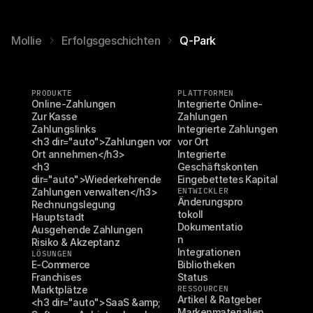
Mollie
Erfolgsgeschichten
Q-Park
PRODUKTE
PLATTFORMEN
Online-Zahlungen
Integrierte Online-
Zur Kasse
Zahlungen
Zahlungslinks
Integrierte Zahlungen 
<h3 dir="auto">Zahlungen vor 
vor Ort
Ort annehmen</h3>
Integrierte 
<h3 
Geschäftskonten
dir="auto">Wiederkehrende 
Eingebettetes Kapital
Zahlungen verwalten</h3>
ENTWICKLER
Änderungspro
Rechnungslegung
tokoll
Hauptstadt
Dokumentatio
Ausgehende Zahlungen
n
Risiko & Akzeptanz
Integrationen
LÖSUNGEN
E-Commerce
Bibliotheken
Franchises
Status
Marktplätze
RESSOURCEN
Artikel & Ratgeber
<h3 dir="auto">SaaS &amp; 
Markenmaterialien