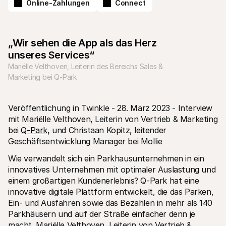
Online-Zahlungen
Connect
„Wir sehen die App als das Herz 
unseres Services“
Mariëlle Velthoven, Leiterin des Bereichs Sales & 
Technische Ressourcen
Mollie
Marketing bei Q-Park
Developer-Portal
Doku
Entdecken Sie unsere Ressourcen und Updates für 
Erfahr
Developer
unser
Bibliotheken
Statu
Veröffentlichung in Twinkle - 28. März 2023 - Interview 
Integrieren Sie Mollie mit unseren Plug-and-Play-Paketen
Überp
mit Mariëlle Velthoven, Leiterin von Vertrieb & Marketing 
Discord community
Chan
bei 
Q-Park,
 und Christaan Kopitz, leitender 
Werden Sie Teil der Entwickler-Community
Lesen 
Über Mollie
Conte
Geschäftsentwicklung Manager bei Mollie
Preise
Artike
Sehen Sie sich unsere Preise an
Entdec
Wie verwandelt sich ein Parkhausunternehmen in ein 
für Ih
Über uns
innovatives Unternehmen mit optimaler Auslastung und 
Erfol
Unsere Story und Werte
einem großartigen Kundenerlebnis? Q-Park hat eine 
Erfahr
News
Erfolg
innovative digitale Plattform entwickelt, die das Parken, 
Lesen Sie aktuelle Mollie-
Kunde
Neuigkeiten
Ein- und Ausfahren sowie das Bezahlen in mehr als 140 
Pape
Karriere
Parkhäusern und auf der Straße einfacher denn je 
Laden 
Kommen Sie zu uns - wir stellen ein!
macht. Mariëlle Velthoven, Leiterin von Vertrieb & 
Kontakt