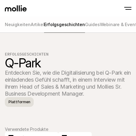
Neuigkeiten
Artikel
Erfolgsgeschichten
Guides
Webinare & Even
Zahlungen
Online-Zahlungen
Tap to Pay auf dem iPhone
Jetzt starten
Akzeptieren und verwa
Akzeptieren Sie kontaklose Zahlungen direk
Zahlungen
ERFOLGSGESCHICHTEN
POS-Zahlungen
Q-Park
Empfangen Sie Zahlun
Terminals und andere
Mollie-Checkout
Entdecken Sie, wie die Digitalisierung bei Q-Park ein 
Personalisieren Sie I
einladendes Gefühl schafft, in einem Interview mit 
für eine höhere Conv
Wiederkehrende Z
ihrem Head of Sales & Marketing und Mollies Sr. 
Erhalten Sie wiederke
Business Development Manager.
Abo-Zahlungen
Acceptance & Risk
Plattformen
Verhindern Sie Betrug
maximieren Sie die C
Partner
Für 
Für Agenturen
Entde
Erfahren Sie mehr über unser Agentur-Partnerprogramm
Verwendete Produkte
Partn