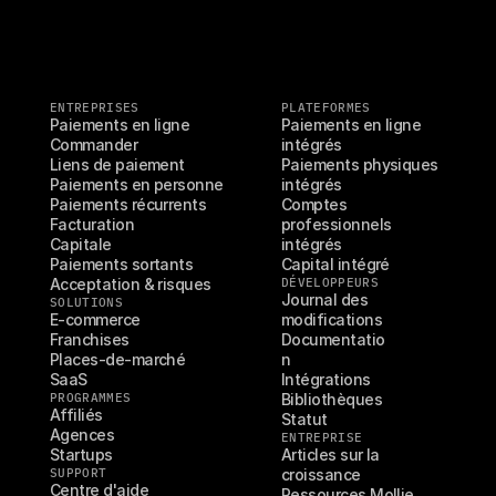
ENTREPRISES
PLATEFORMES
Paiements en ligne
Paiements en ligne 
Commander
intégrés
Liens de paiement
Paiements physiques 
Paiements en personne
intégrés
Paiements récurrents
Comptes 
Facturation
professionnels 
Capitale
intégrés
Paiements sortants
Capital intégré
Acceptation & risques
DÉVELOPPEURS
Journal des 
SOLUTIONS
E-commerce
modifications
Franchises
Documentatio
Places-de-marché
n
SaaS
Intégrations
PROGRAMMES
Bibliothèques
Affiliés
Statut
Agences
ENTREPRISE
Startups
Articles sur la 
SUPPORT
croissance
Centre d'aide
Ressources Mollie