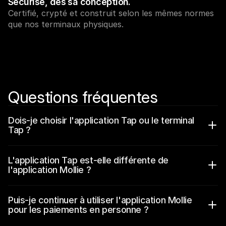
Sécurisé, dès sa conception.
Contact
Pour les consommateurs
Certifié, crypté et construit selon les mêmes normes 
Découvrez pourquoi Mollie figure sur votre relevé bancaire
que nos terminaux physiques.
Pour les clients Mollie
Contactez notre équipe support
Pour obtenir un devis
Découvrez comment nous pouvons aider votre entreprise
Questions fréquentes
Dois-je choisir l'application Tap ou le terminal 
Tap ?
L'application Tap est-elle différente de 
l'application Mollie ?
Puis-je continuer à utiliser l'application Mollie 
pour les paiements en personne ?