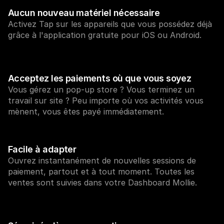
Aucun nouveau matériel nécessaire
Activez Tap sur les appareils que vous possédez déjà 
grâce à l'application gratuite pour iOS ou Android.
Ressources techniques
API Mol
Portail développeurs
Docu
Acceptez les paiements où que vous soyez
Découvrez les ressources de développement et les mises à 
Explor
Vous gérez un pop-up store ? Vous terminez un 
jour
Statu
travail sur site ? Peu importe où vos activités vous 
Bibliothèques
Vérifi
Intégrez Mollie avec des packages prêts à l'emploi
Chan
mènent, vous êtes payé immédiatement.
Communauté Discord
Lisez 
Rejoignez notre communauté de développeurs
À propos de Mollie
Conten
Tarifs
Conna
Facile à adapter
Consultez nos tarifs
Découv
peuven
Ouvrez instantanément de nouvelles sessions de 
À propos
Témoi
Notre histoire et nos valeurs
paiement, partout et à tout moment. Toutes les 
 Découvrez comment nous aidons 
Actualités
ventes sont suivies dans votre Dashboard Mollie.
nos cl
Lire les dernières actualités de 
Livre
Mollie
Téléch
Nous rejoindre
Rejoignez notre équipe - nous 
recrutons !