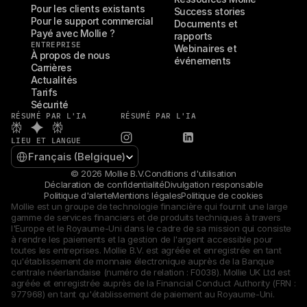
Pour les clients existants
Success stories
Pour le support commercial
Documents et 
Payé avec Mollie ?
rapports
ENTREPRISE
Webinaires et 
À propos de nous
événements
Carrières
Actualités
Tarifs
Sécurité
RÉSUMÉ PAR L'IA
RÉSUMÉ PAR L'IA
LIEU ET LANGUE
Select Language
Français (Belgique)
© 2026 Mollie B.V.
Conditions d'utilisation
Déclaration de confidentialité
Divulgation responsable
Politique d'alerte
Mentions légales
Politique de cookies
Mollie est un groupe de technologie financière qui fournit une large 
gamme de services financiers et de produits techniques à travers 
l'Europe et le Royaume-Uni dans le cadre de sa mission qui consiste 
à rendre les paiements et la gestion de l'argent accessible pour 
toutes les entreprises. Mollie B.V. est agréée et enregistrée en tant 
qu'établissement de monnaie électronique auprès de la Banque 
centrale néerlandaise (numéro de relation : F0038). Mollie UK Ltd est 
agréée et enregistrée auprès de la Financial Conduct Authority (FRN : 
977968) en tant qu'établissement de paiement au Royaume-Uni.