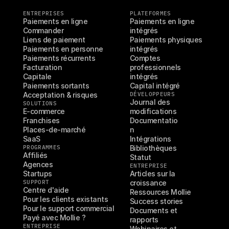
ENTREPRISES
PLATEFORMES
Paiements en ligne
Paiements en ligne 
Commander
intégrés
Liens de paiement
Paiements physiques 
Paiements en personne
intégrés
Paiements récurrents
Comptes 
Facturation
professionnels 
Capitale
intégrés
Paiements sortants
Capital intégré
Acceptation & risques
DÉVELOPPEURS
Journal des 
SOLUTIONS
E-commerce
modifications
Franchises
Documentatio
Places-de-marché
n
SaaS
Intégrations
PROGRAMMES
Bibliothèques
Affiliés
Statut
Agences
ENTREPRISE
Startups
Articles sur la 
SUPPORT
croissance
Centre d'aide
Ressources Mollie
Pour les clients existants
Success stories
Pour le support commercial
Documents et 
Payé avec Mollie ?
rapports
ENTREPRISE
Webinaires et 