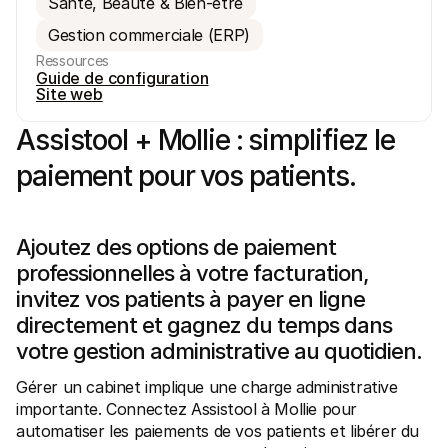
Santé, Beauté & Bien-être
Gestion commerciale (ERP)
Ressources
Guide de configuration
Site web
Assistool + Mollie : simplifiez le 
Ressources techniques
API Mol
Portail développeurs
Docu
paiement pour vos patients.
Découvrez les ressources de développement et les mises à 
Explor
jour
Statu
Bibliothèques
Vérifi
Intégrez Mollie avec des packages prêts à l'emploi
Chan
Communauté Discord
Lisez 
Ajoutez des options de paiement 
Rejoignez notre communauté de développeurs
professionnelles à votre facturation, 
À propos de Mollie
Conten
Tarifs
Conna
invitez vos patients à payer en ligne 
Consultez nos tarifs
Découv
peuven
À propos
directement et gagnez du temps dans 
Témoi
Notre histoire et nos valeurs
votre gestion administrative au quotidien.
 Découvrez comment nous aidons 
Actualités
nos cl
Lire les dernières actualités de 
Livre
Gérer un cabinet implique une charge administrative 
Mollie
Téléch
Nous rejoindre
importante. Connectez Assistool à Mollie pour 
Rejoignez notre équipe - nous 
automatiser les paiements de vos patients et libérer du 
recrutons !