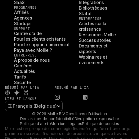
SaaS
Intégrations
PROGRAMMES
Bibliothèques
Affiliés
Statut
Agences
ENTREPRISE
Startups
Articles sur la 
SUPPORT
croissance
Centre d'aide
Ressources Mollie
Pour les clients existants
Success stories
Pour le support commercial
Documents et 
Payé avec Mollie ?
rapports
ENTREPRISE
Webinaires et 
À propos de nous
événements
Carrières
Actualités
Tarifs
Sécurité
RÉSUMÉ PAR L'IA
RÉSUMÉ PAR L'IA
LIEU ET LANGUE
Select Language
Français (Belgique)
© 2026 Mollie B.V.
Conditions d'utilisation
Déclaration de confidentialité
Divulgation responsable
Politique d'alerte
Mentions légales
Politique de cookies
Mollie est un groupe de technologie financière qui fournit une large 
gamme de services financiers et de produits techniques à travers 
l'Europe et le Royaume-Uni dans le cadre de sa mission qui consiste 