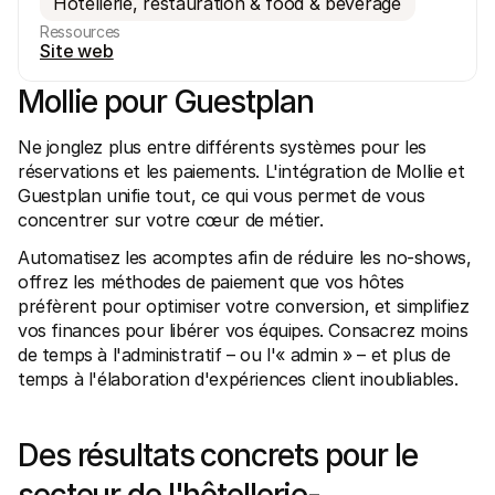
Hôtellerie, restauration & food & beverage
Ressources
Site web
Mollie pour Guestplan
Ne jonglez plus entre différents systèmes pour les 
Ressources techniques
API Mol
Portail développeurs
Docu
réservations et les paiements. L'intégration de Mollie et 
Découvrez les ressources de développement et les mises à 
Explor
Guestplan unifie tout, ce qui vous permet de vous 
jour
Statu
concentrer sur votre cœur de métier.
Bibliothèques
Vérifi
Intégrez Mollie avec des packages prêts à l'emploi
Chan
Automatisez les acomptes afin de réduire les no-shows, 
Communauté Discord
Lisez 
Rejoignez notre communauté de développeurs
offrez les méthodes de paiement que vos hôtes 
À propos de Mollie
Conten
préfèrent pour optimiser votre conversion, et simplifiez 
Tarifs
Conna
vos finances pour libérer vos équipes. Consacrez moins 
Consultez nos tarifs
Découv
peuven
de temps à l'administratif – ou l'« admin » – et plus de 
À propos
Témoi
Notre histoire et nos valeurs
temps à l'élaboration d'expériences client inoubliables.
 Découvrez comment nous aidons 
Actualités
nos cl
Lire les dernières actualités de 
Livre
Mollie
Téléch
Des résultats concrets pour le 
Nous rejoindre
Rejoignez notre équipe - nous 
recrutons !