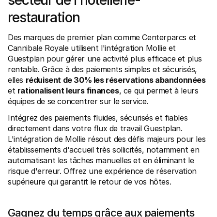
secteur de l'hôtellerie-
Contact
Pour les consommateurs
restauration
Découvrez pourquoi Mollie figure sur votre relevé bancaire
Pour les clients Mollie
Contactez notre équipe support
Des marques de premier plan comme Centerparcs et 
Pour obtenir un devis
Cannibale Royale utilisent l'intégration Mollie et 
Découvrez comment nous pouvons aider votre entreprise
Guestplan pour gérer une activité plus efficace et plus 
rentable. Grâce à des paiements simples et sécurisés, 
elles 
réduisent de 30% les réservations abandonnées
et 
rationalisent leurs finances
, ce qui permet à leurs 
équipes de se concentrer sur le service.
Intégrez des paiements fluides, sécurisés et fiables 
directement dans votre flux de travail Guestplan. 
L'intégration de Mollie résout des défis majeurs pour les 
établissements d'accueil très sollicités, notamment en 
automatisant les tâches manuelles et en éliminant le 
risque d'erreur. Offrez une expérience de réservation 
supérieure qui garantit le retour de vos hôtes.
Gagnez du temps grâce aux paiements 