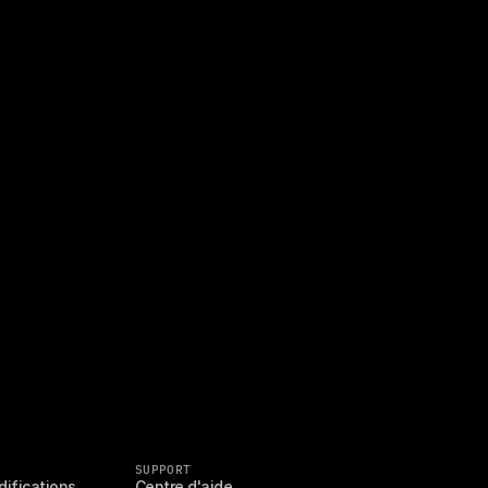
SUPPORT
difications
Centre d'aide