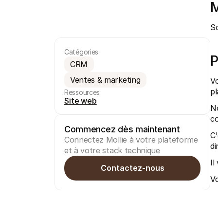
M
S
Catégories
P
CRM
Ventes & marketing
Vo
pl
Ressources
Site web
No
co
Commencez dès maintenant
C'
Connectez Mollie à votre plateforme 
di
et à votre stack technique
Il
Contactez-nous
Vo