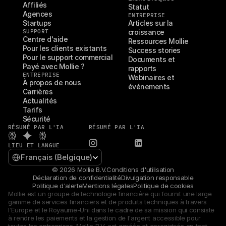
Affiliés
Statut
Agences
ENTREPRISE
Startups
Articles sur la 
SUPPORT
croissance
Centre d'aide
Ressources Mollie
Pour les clients existants
Success stories
Pour le support commercial
Documents et 
Payé avec Mollie ?
rapports
ENTREPRISE
Webinaires et 
À propos de nous
événements
Carrières
Actualités
Tarifs
Sécurité
RÉSUMÉ PAR L'IA
RÉSUMÉ PAR L'IA
LIEU ET LANGUE
Select Language
Français (Belgique)
© 2026 Mollie B.V.
Conditions d'utilisation
Déclaration de confidentialité
Divulgation responsable
Politique d'alerte
Mentions légales
Politique de cookies
Mollie est un groupe de technologie financière qui fournit une large 
gamme de services financiers et de produits techniques à travers 
l'Europe et le Royaume-Uni dans le cadre de sa mission qui consiste 
à rendre les paiements et la gestion de l'argent accessible pour 