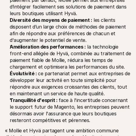
paiement par défaut, Mollie permet aux entreprises 
Contact
d’intégrer facilement ses solutions de paiement dans 
Pour les consommateurs
Découvrez pourquoi Mollie figure sur votre relevé bancaire
leurs boutiques utilisant Hyvä.
Pour les clients Mollie
Diversité des moyens de paiement :
 les clients 
Contactez notre équipe support
disposent d’un large choix de méthodes de paiement 
Pour obtenir un devis
afin de répondre aux préférences de chacun et 
Découvrez comment nous pouvons aider votre entreprise
d'augmenter le potentiel de vente.
Amélioration des performances :
 la technologie 
front-end allégée de Hyvä, combinée au traitement de 
paiement fiable de Mollie, réduira les temps de 
chargement et optimisera les performances du site.
Évolutivité : 
ce partenariat permet aux entreprises de 
développer leur activité en toute simplicité pour 
répondre aux exigences croissantes des clients, tout 
en maintenant un service de haute qualité.
Tranquillité d'esprit : 
face à l'incertitude concernant 
le support futur de Magento, les entreprises peuvent 
désormais avoir l'assurance que leurs boutiques 
resteront compétitives et pérennes.
« Mollie et Hyvä partagent une ambition commune 