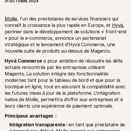
31 OCTOBRE 2024
Mollie
, l'un des prestataires de services financiers qui 
connaît la croissance la plus rapide en Europe, et 
Hyvä
, 
pionnier dans le développement de solutions « front-end 
» pour le e-commerce, annonce un partenariat 
Ressources techniques
API Mol
Portail développeurs
Docu
stratégique et le lancement d’Hyvä Commerce, une 
Découvrez les ressources de développement et les mises à 
Explor
nouvelle suite de produits au-dessus de Magento.
jour
Statu
Bibliothèques
Vérifi
Hyvä Commerce
 a pour ambition de résoudre les défis 
Intégrez Mollie avec des packages prêts à l'emploi
Chan
actuels rencontrés par les entreprises utilisant 
Communauté Discord
Lisez 
Magento. La solution intègre des fonctionnalités 
Rejoignez notre communauté de développeurs
À propos de Mollie
Conten
modernes tant pour le tableau de bord et que pour la 
Tarifs
Conna
boutique en ligne, tout en assurant la compatibilité avec 
Consultez nos tarifs
Découv
les futures mises à jour de la plateforme. L’intégration 
peuven
À propos
Témoi
Notre histoire et nos valeurs
native de Mollie, permettra d’offrir aux entreprises et à 
 Découvrez comment nous aidons 
Actualités
leurs clients une expérience de paiement optimale.
nos cl
Lire les dernières actualités de 
Livre
Mollie
Principaux avantages  :
Téléch
Nous rejoindre
Rejoignez notre équipe - nous 
Intégration transparente : 
en tant que prestataire de 
recrutons !