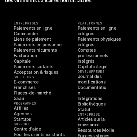
des virements bancaires non rattachés
ENTREPRISES
PLATEFORMES
Paiements en ligne
Paiements en ligne 
Commander
intégrés
Liens de paiement
Paiements physiques 
Paiements en personne
intégrés
Paiements récurrents
Comptes 
Facturation
professionnels 
Capitale
intégrés
Paiements sortants
Capital intégré
Acceptation & risques
DÉVELOPPEURS
Journal des 
SOLUTIONS
E-commerce
modifications
Franchises
Documentatio
Places-de-marché
n
SaaS
Intégrations
PROGRAMMES
Bibliothèques
Affiliés
Statut
Agences
ENTREPRISE
Startups
Articles sur la 
SUPPORT
croissance
Centre d'aide
Ressources Mollie
Pour les clients existants
Success stories