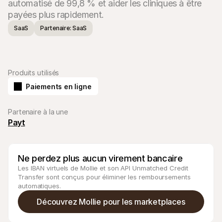
automatisé de 99,8 % et aider les cliniques à être 
payées plus rapidement.
SaaS
Partenaire: SaaS
Ressources techniques
API Mol
Produits utilisés
Portail développeurs
Docu
Découvrez les ressources de développement et les mises à 
Explor
Paiements en ligne
jour
Statu
Bibliothèques
Vérifi
Intégrez Mollie avec des packages prêts à l'emploi
Chan
Partenaire à la une
Communauté Discord
Lisez 
Payt
Rejoignez notre communauté de développeurs
À propos de Mollie
Conten
Tarifs
Conna
Consultez nos tarifs
Découv
Ne perdez plus aucun virement bancaire
peuven
À propos
Témoi
Notre histoire et nos valeurs
Les IBAN virtuels de Mollie et son API Unmatched Credit 
 Découvrez comment nous aidons 
Actualités
Transfer sont conçus pour éliminer les remboursements 
nos cl
Lire les dernières actualités de 
automatiques.
Livre
Mollie
Téléch
Nous rejoindre
Découvrez Mollie pour les marketplaces
Rejoignez notre équipe - nous 
recrutons !