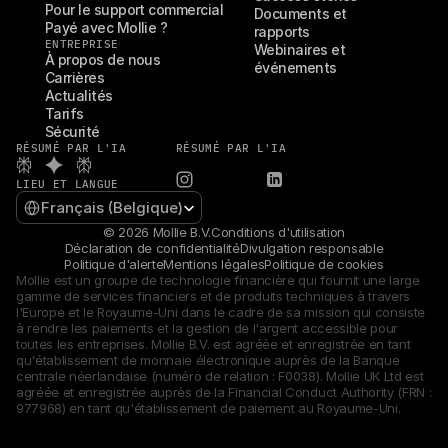
Pour le support commercial
Documents et 
Payé avec Mollie ?
rapports
ENTREPRISE
Webinaires et 
À propos de nous
événements
Carrières
Actualités
Tarifs
Sécurité
RÉSUMÉ PAR L'IA
RÉSUMÉ PAR L'IA
LIEU ET LANGUE
Select Language
Français (Belgique)
© 2026 Mollie B.V.
Conditions d'utilisation
Déclaration de confidentialité
Divulgation responsable
Politique d'alerte
Mentions légales
Politique de cookies
Mollie est un groupe de technologie financière qui fournit une large 
gamme de services financiers et de produits techniques à travers 
l'Europe et le Royaume-Uni dans le cadre de sa mission qui consiste 
à rendre les paiements et la gestion de l'argent accessible pour 
toutes les entreprises. Mollie B.V. est agréée et enregistrée en tant 
qu'établissement de monnaie électronique auprès de la Banque 
centrale néerlandaise (numéro de relation : F0038). Mollie UK Ltd est 
agréée et enregistrée auprès de la Financial Conduct Authority (FRN : 
977968) en tant qu'établissement de paiement au Royaume-Uni.