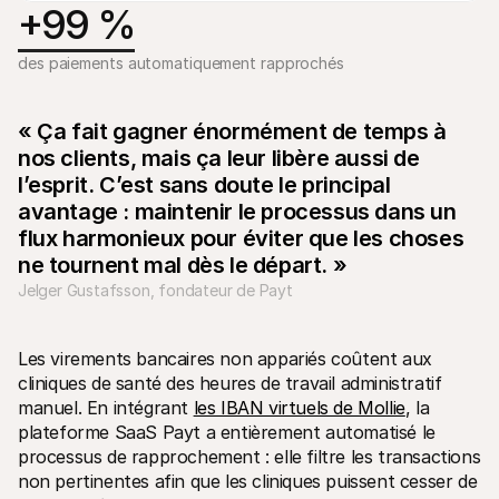
Contact
+99 %
Pour les consommateurs
Découvrez pourquoi Mollie figure sur votre relevé bancaire
des paiements automatiquement rapprochés
Pour les clients Mollie
Contactez notre équipe support
Pour obtenir un devis
Découvrez comment nous pouvons aider votre entreprise
« Ça fait gagner énormément de temps à 
nos clients, mais ça leur libère aussi de 
l’esprit. C’est sans doute le principal 
avantage : maintenir le processus dans un 
flux harmonieux pour éviter que les choses 
ne tournent mal dès le départ. »
Jelger Gustafsson, fondateur de Payt
Les virements bancaires non appariés coûtent aux 
cliniques de santé des heures de travail administratif 
manuel. En intégrant 
les IBAN virtuels de Mollie
, la 
plateforme SaaS Payt a entièrement automatisé le 
processus de rapprochement : elle filtre les transactions 
non pertinentes afin que les cliniques puissent cesser de 