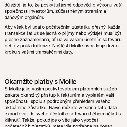
důležité, je to, že poskytují jasné odpovědi o výkonu vaší 
společnosti investorům, zúčastněným stranám a 
daňovým orgánům. 
Aby však byl údaj o počátečním zůstatku přesný, každá 
transakce (ať už se jedná o příjmy nebo výdaje) musí být 
přesně zaznamenána, ať už ve vašem účetním softwaru 
nebo v pokladní knize. Naštěstí Mollie usnadňuje držení 
kroku s vašimi transakčními daty. 
Okamžité platby s Mollie
S Mollie jako vaším poskytovatelem platebních služeb 
získáte okamžitý přístup k fakturám a výplatám vaší 
společnosti, spolu s podrobným přehledem vašeho 
aktuálního zůstatku. Navíc můžete všechna tato data 
exportovat do svého účetního softwaru během několika 
kliknutí. Takže, pokud jde o věci jako výpočet 
počátečních zůstatků, máte vše potřebné na dosah 