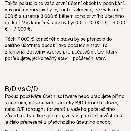
Takže pokud je to vaše první účetní období v podnikání, 
váš počáteční stav by byl nula. Řekněme, že vyděláte 10 
000 € a utratíte 3 000 € během toho prvního účetního 
období. Váš konečný stav by byl 0 € + 10 000 € – 3 000 
€ = 7 000 €. 
Těch 7 000 € konečného stavu by se přeneslo do 
dalšího účetního období jako počáteční stav. To 
znamená, že jediný vzorec pro počáteční stav, který 
potřebujete, je: konečný stav = počáteční stav. 
B/D vs C/D
Pokud používáte účetní software nebo pracujete přímo 
s účetním, můžete vidět zkratky B/D (brought down) 
nebo B/F (brought forward) u vašeho počátečního 
zůstatku. Ty odkazují na to, že váš počáteční zůstatek 
je číslo přenesené z předchozího účetního období. 