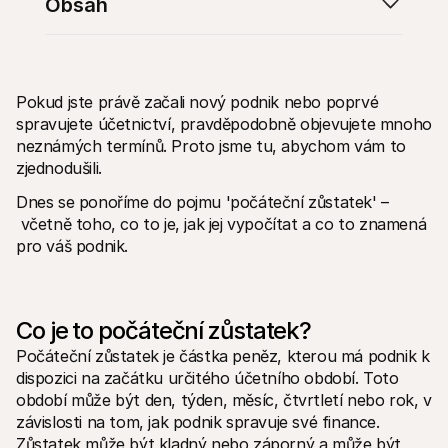
Obsah
Pokud jste právě začali nový podnik nebo poprvé 
spravujete účetnictví, pravděpodobně objevujete mnoho 
Technické zdroje
Mollie 
neznámých termínů. Proto jsme tu, abychom vám to 
Portál pro vývojáře
Doku
zjednodušili. 
Objevte vývojářské zdroje a update
Prozko
Knihovny
Stav
Dnes se ponoříme do pojmu 'počáteční zůstatek' –
Integrujte Mollie pomocí připravených knihoven
Zkontr
Komunita na Discordu
Chan
 včetně toho, co to je, jak jej vypočítat a co to znamená 
Připojte se k naší komunitě vývojářů
Přečti
pro váš podnik. 
O Mollie
Obsah 
Ceník
Článk
Podívejte se na naše ceny
Objevt
vašem
O nás
Příbě
Zjistěte více o našem příběhu a 
Co je to počáteční zůstatek?
hodnotách
Podíve
zákaz
Počáteční zůstatek je částka peněz, kterou má podnik k 
Novinky
Doku
Přečtěte si nejnovější zprávy od 
dispozici na začátku určitého účetního období. Toto 
Mollie
Stáhn
období může být den, týden, měsíc, čtvrtletí nebo rok, v 
Kariéra
závislosti na tom, jak podnik spravuje své finance. 
Přidejte se k nám - hledáme nové 
kolegy!
Zůstatek může být kladný nebo záporný a může být 