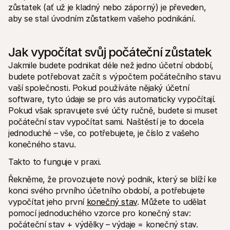
zůstatek (ať už je kladný nebo záporný) je převeden, 
aby se stal úvodním zůstatkem vašeho podnikání. 
Jak vypočítat svůj počáteční zůstatek
Jakmile budete podnikat déle než jedno účetní období, 
budete potřebovat začít s výpočtem počátečního stavu 
vaší společnosti. Pokud používáte nějaký účetní 
software, tyto údaje se pro vás automaticky vypočítají. 
Pokud však spravujete své účty ručně, budete si muset 
počáteční stav vypočítat sami. Naštěstí je to docela 
jednoduché – vše, co potřebujete, je číslo z vašeho 
konečného stavu. 
Takto to funguje v praxi. 
Řekněme, že provozujete nový podnik, který se blíží ke 
konci svého prvního účetního období, a potřebujete 
vypočítat jeho první 
konečný stav
. Můžete to udělat 
pomocí jednoduchého vzorce pro konečný stav: 
počáteční stav + výdělky – výdaje = konečný stav. 