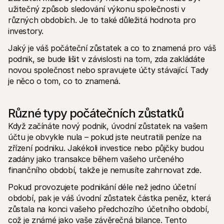
Kontakt
užitečný způsob sledování výkonu společnosti v 
Pro nakupující
různých obdobích. Je to také důležitá hodnota pro 
Zjistěte, proč se Mollie objevila na vašem bankovním výpisu
Pro zákazníky Mollie
investory.   
Obraťte se na náš tým zákaznické podpory
Kontaktujte obchodní tým
Jaký je váš počáteční zůstatek a co to znamená pro váš 
Zjistěte, jak můžeme pomoci vašemu podnikání
podnik, se bude lišit v závislosti na tom, zda zakládáte 
novou společnost nebo spravujete účty stávající. Tady 
je něco o tom, co to znamená. 
Různé typy počátečních zůstatků
Když začínáte nový podnik, úvodní zůstatek na vašem 
účtu je obvykle nula – pokud jste neutratili peníze na 
zřízení podniku. Jakékoli investice nebo půjčky budou 
zadány jako transakce během vašeho určeného 
finančního období, takže je nemusíte zahrnovat zde. 
Pokud provozujete podnikání déle než jedno účetní 
období, pak je váš úvodní zůstatek částka peněz, která 
zůstala na konci vašeho předchozího účetního období, 
což je známé jako vaše závěrečná bilance. Tento 