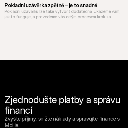
Pokladní uzávěrka zpětně – je to snadné
Pokladní uzávěrku lze také vytvořit dodatečně. Ukážeme vám, 
jak to funguje, a provedeme vás celým procesem krok za 
krokem.
Zjednodušte platby a správu 
financí
Zvyšte příjmy, snižte náklady a spravujte finance s 
Mollie.