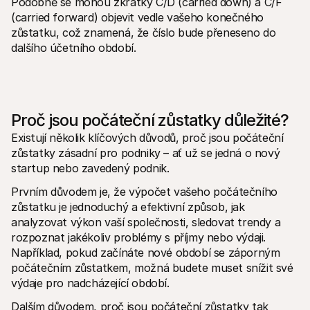
Podobně se mohou zkratky C/D (carried down) a C/F 
(carried forward) objevit vedle vašeho konečného 
zůstatku, což znamená, že číslo bude přeneseno do 
dalšího účetního období. 
Proč jsou počáteční zůstatky důležité?
Existují několik klíčových důvodů, proč jsou počáteční 
zůstatky zásadní pro podniky – ať už se jedná o nový 
startup nebo zavedený podnik.
Prvním důvodem je, že výpočet vašeho počátečního 
zůstatku je jednoduchý a efektivní způsob, jak 
analyzovat výkon vaší společnosti, sledovat trendy a 
rozpoznat jakékoliv problémy s příjmy nebo výdaji. 
Například, pokud začínáte nové období se záporným 
počátečním zůstatkem, možná budete muset snížit své 
výdaje pro nadcházející období. 
Dalším důvodem, proč jsou počáteční zůstatky tak 