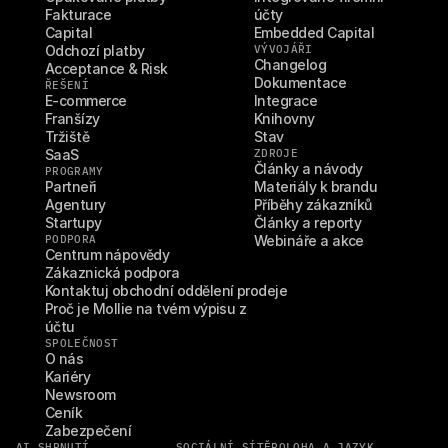
Fakturace
účty
Capital
Embedded Capital
Odchozí platby
VÝVOJÁŘI
Changelog
Acceptance & Risk
Dokumentace
ŘEŠENÍ
E-commerce
Integrace
Franšízy
Knihovny
Tržiště
Stav
SaaS
ZDROJE
Články a návody
PROGRAMY
Partneři
Materiály k brandu
Agentury
Příběhy zákazníků
Startupy
Články a reporty
PODPORA
Webináře a akce
Centrum nápovědy
Zákaznická podpora
Kontaktuj obchodní oddělení prodeje
Proč je Mollie na tvém výpisu z 
účtu
SPOLEČNOST
O nás
Kariéry
Newsroom
Ceník
Zabezpečení
AI SHRNUTÍ
SOCIÁLNÍ SÍTĚ
POLOHA A JAZYK