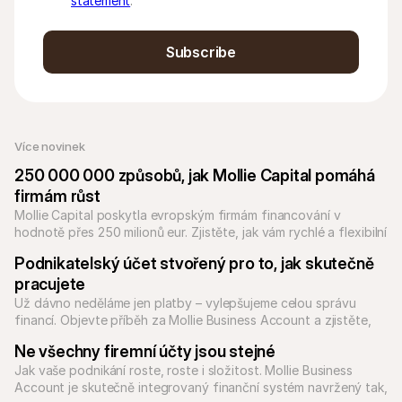
statement
.
Subscribe
Více novinek
250 000 000 způsobů, jak Mollie Capital pomáhá 
firmám růst
Mollie Capital poskytla evropským firmám financování v 
hodnotě přes 250 milionů eur. Zjistěte, jak vám rychlé a flexibilní 
Podnikatelský účet stvořený pro to, jak skutečně 
pracujete
Už dávno neděláme jen platby – vylepšujeme celou správu 
financí. Objevte příběh za Mollie Business Account a zjistěte, 
jak naše sjednocená platforma pomáhá ambiciózním firmám v 
Ne všechny firemní účty jsou stejné
Jak vaše podnikání roste, roste i složitost. Mollie Business 
Account je skutečně integrovaný finanční systém navržený tak, 