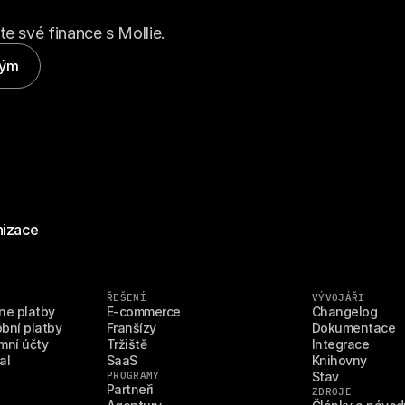
te své finance s Mollie.
tým
nizace
ŘEŠENÍ
VÝVOJÁŘI
ne platby
E-commerce
Changelog
bní platby
Franšízy
Dokumentace
mní účty
Tržiště
Integrace
al
SaaS
Knihovny
PROGRAMY
Stav
Partneři
ZDROJE