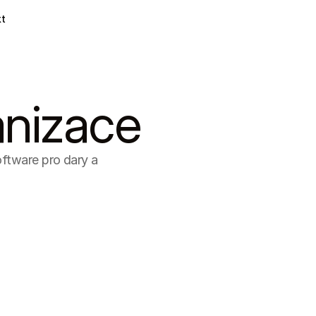
t
anizace
ftware pro dary a 