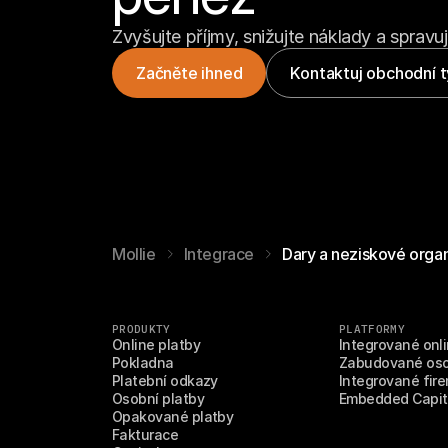
Zvyšujte příjmy, snižujte náklady a spravuj
Začněte ihned
Kontaktuj obchodní 
Mollie
Integrace
Dary a neziskové orga
PRODUKTY
PLATFORMY
Online platby
Integrované onli
Pokladna
Zabudované oso
Platební odkazy
Integrované fire
Osobní platby
Embedded Capit
Opakované platby
Fakturace