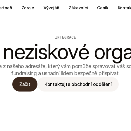
artneři
Zdroje
Vývojáři
Zákazníci
Ceník
Kontak
INTEGRACE
 neziskové org
ra z našeho adresáře, který vám pomůže spravovat váš so
fundraising a usnadní lidem bezpečně přispívat.
Začít
Kontaktujte obchodní oddělení