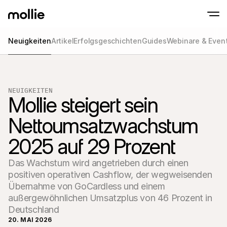
Neuigkeiten
Artikel
Erfolgsgeschichten
Guides
Webinare & Even
Zahlungen
Online-Zahlungen
Tap to Pay auf dem iPhone
Erfahren Sie mehr
Akzeptieren und verwa
Akzeptieren Sie kontaklose Zahlungen direk
Zahlungen
NEUIGKEITEN
POS-Zahlungen
Mollie steigert sein 
Empfangen Sie Zahlun
Terminals und andere
Nettoumsatzwachstum 
Mollie-Checkout
Personalisieren Sie I
für eine höhere Conv
2025 auf 29 Prozent
Wiederkehrende Z
Erhalten Sie wiederke
Abo-Zahlungen
Das Wachstum wird angetrieben durch einen
Acceptance & Risk
positiven operativen Cashflow, der wegweisenden
Verhindern Sie Betrug
Übernahme von GoCardless und einem
maximieren Sie die C
Partner
außergewöhnlichen Umsatzplus von 46 Prozent in
Für 
Für Agenturen
Deutschland
Entde
Erfahren Sie mehr über unser Agentur-Partnerprogramm
Partn
20. MAI 2026