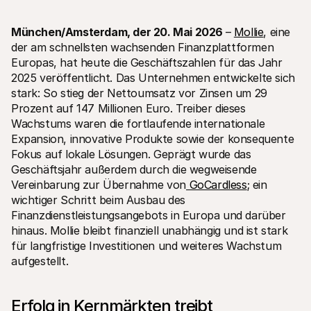
München/Amsterdam, der 20. Mai 2026 
– 
Mollie
, eine 
der am schnellsten wachsenden Finanzplattformen 
Europas, hat heute die Geschäftszahlen für das Jahr 
2025 veröffentlicht. Das Unternehmen entwickelte sich 
stark: So stieg der Nettoumsatz vor Zinsen um 29 
Technische Ressourcen
Mollie
Prozent auf 147 Millionen Euro. Treiber dieses 
Developer-Portal
Doku
Entdecken Sie unsere Ressourcen und Updates für 
Erfahr
Wachstums waren die fortlaufende internationale 
Developer
unser
Expansion, innovative Produkte sowie der konsequente 
Bibliotheken
Statu
Fokus auf lokale Lösungen. Geprägt wurde das 
Integrieren Sie Mollie mit unseren Plug-and-Play-Paketen
Überp
Discord community
Chan
Geschäftsjahr außerdem durch die wegweisende 
Werden Sie Teil der Entwickler-Community
Lesen 
Vereinbarung zur Übernahme von
 GoCardless
; ein 
Über Mollie
Conte
wichtiger Schritt beim Ausbau des 
Preise
Artike
Finanzdienstleistungsangebots in Europa und darüber 
Sehen Sie sich unsere Preise an
Entdec
für Ih
Über uns
hinaus. Mollie bleibt finanziell unabhängig und ist stark 
Erfol
Unsere Story und Werte
für langfristige Investitionen und weiteres Wachstum 
Erfahr
News
aufgestellt.
Erfolg
Lesen Sie aktuelle Mollie-
Kunde
Neuigkeiten
Pape
Karriere
Laden 
Kommen Sie zu uns - wir stellen ein!
Erfolg in Kernmärkten treibt 
Kontakt