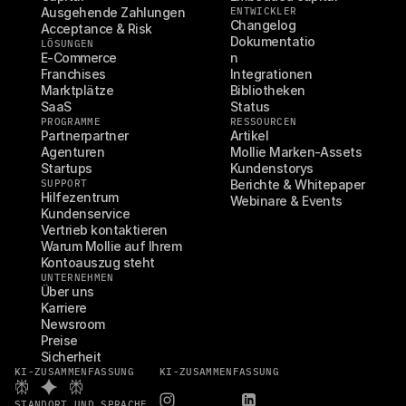
Ausgehende Zahlungen
ENTWICKLER
Changelog
Acceptance & Risk
Dokumentatio
LÖSUNGEN
E-Commerce
n
Franchises
Integrationen
Marktplätze
Bibliotheken
SaaS
Status
PROGRAMME
RESSOURCEN
Partnerpartner
Artikel
Agenturen
Mollie Marken-Assets
Startups
Kundenstorys
SUPPORT
Berichte & Whitepaper
Hilfezentrum
Webinare & Events
Kundenservice
Vertrieb kontaktieren
Warum Mollie auf Ihrem 
Kontoauszug steht
UNTERNEHMEN
Über uns
Karriere
Newsroom
Preise
Sicherheit
KI-ZUSAMMENFASSUNG
KI-ZUSAMMENFASSUNG
STANDORT UND SPRACHE