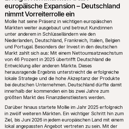
Für Endkunden
europäische Expansion – Deutschland 
Warum steht Mollie auf Ihrem Kontoauszug?
nimmt Vorreiterrolle ein
Für Mollie-Händler
Kontaktieren Sie unseren Händler-Support
Mollie hat seine Präsenz in wichtigen europäischen 
Sales-Team kontaktieren
Märkten weiter ausgebaut und betreut Kund:innen 
Erfahren Sie, wie wir Ihrem Unternehmen helfen können
unter anderem in Schlüsselländern wie den 
Niederlanden, Deutschland, Frankreich, Italien, Belgien 
und Portugal. Besonders der Invest in den deutschen 
Markt zahlt sich aus: Mit einem Nettoumsatzwachstum 
von 46 Prozent in 2025 übertrifft Deutschland die 
Entwicklung aller anderen Märkte. Dieses 
herausragende Ergebnis unterstreicht die erfolgreiche 
lokale Strategie und die hohe Akzeptanz der Produkte 
bei deutschen Unternehmen. Deutschland dürfte damit 
innerhalb der kommenden ein bis zwei Jahre zum 
größten Markt des Finanzdienstleisters werden.
Darüber hinaus startete Mollie im Jahr 2025 erfolgreich 
in zwölf weiteren Märkten. Ein wichtiger Schritt hin zum 
Ziel, bis Juni 2026 in jedem europäischen Land mit einem 
lokal angepassten Angebot vertreten zu sein. Mit der 