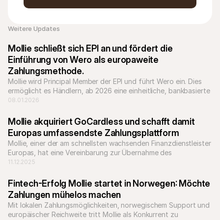
Weitere Updates 
Mollie schließt sich EPI an und fördert die 
Einführung von Wero als europaweite 
Zahlungsmethode.
Mollie wird Principal Member der EPI und führt Wero ein. Dies 
ermöglicht es Händlern, ab 2026 eine einheitliche, bankbasierte 
Zahlungsmethode in ganz Europa zu akzeptieren.
08.01.2026
Mollie akquiriert GoCardless und schafft damit  
Europas umfassendste Zahlungsplattform
Mollie, einer der am schnellsten wachsenden Finanzdienstleister 
Europas, hat eine Vereinbarung zur Übernahme des 
Bankzahlungsunternehmens GoCardless unterzeichnet.
11.12.2025
Fintech-Erfolg Mollie startet in Norwegen: Möchte 
Zahlungen mühelos machen
Mit lokalen Zahlungsmöglichkeiten, norwegischem Support und 
europäischer Reichweite tritt Mollie als Konkurrent zu 