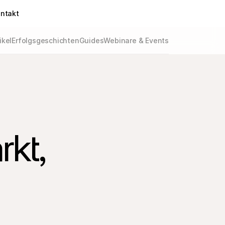
ntakt
ikel
Erfolgsgeschichten
Guides
Webinare & Events
kt, 