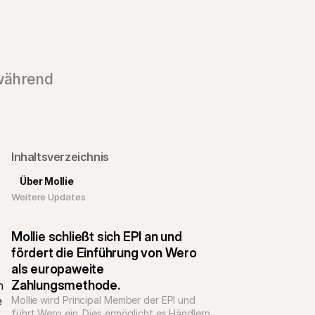
 während
Inhaltsverzeichnis
Über Mollie
Weitere Updates 
Mollie schließt sich EPI an und 
fördert die Einführung von Wero 
als europaweite 
Zahlungsmethode.
 
 
Mollie wird Principal Member der EPI und 
führt Wero ein. Dies ermöglicht es Händlern, 