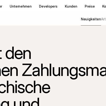
er
Unternehmen
Developers
Kunden
Preise
Ko
Neuigkeiten
Art
t den 
en Zahlungsmar
chische 
g und 