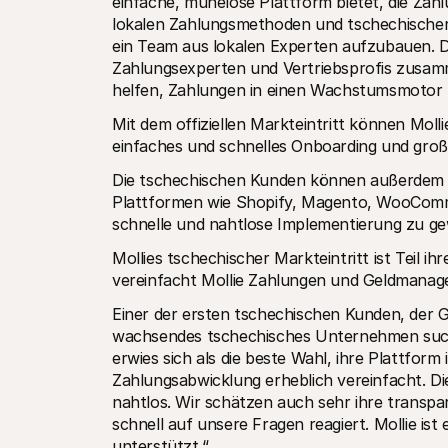
einfache, mühelose Plattform bietet, die Zah
lokalen Zahlungsmethoden und tschechischer L
ein Team aus lokalen Experten aufzubauen. Des
Zahlungsexperten und Vertriebsprofis zusam
helfen, Zahlungen in einen Wachstumsmotor 
Mit dem offiziellen Markteintritt können Molli
einfaches und schnelles Onboarding und großa
Die tschechischen Kunden können außerdem 
Plattformen wie Shopify, Magento, WooComm
schnelle und nahtlose Implementierung zu ge
Mollies tschechischer Markteintritt ist Teil ih
vereinfacht Mollie Zahlungen und Geldmana
Einer der ersten tschechischen Kunden, der Gr
wachsendes tschechisches Unternehmen suchte
erwies sich als die beste Wahl, ihre Plattform
Zahlungsabwicklung erheblich vereinfacht. Die
nahtlos. Wir schätzen auch sehr ihre transpa
schnell auf unsere Fragen reagiert. Mollie is
unterstützt.“