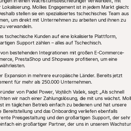
lungen in einen Wachstumsbeschleuniger verwandelt, mit 
okalisierung. Mollies Engagement ist in jedem Markt gleich: 
halb stellen sie ein spezialisiertes tschechisches Team aus 
men, um direkt mit Unternehmen zu arbeiten und ihnen zu 
zu verwandeln.
es tschechische Kunden auf eine lokalisierte Plattform, 
rtigen Support zählen – alles auf Tschechisch.
von bestehenden Integrationen mit großen E-Commerce-
erce, PrestaShop und Shopware profitieren, um eine 
währleisten.
rer Expansion in mehrere europäische Länder. Bereits jetzt 
gement für mehr als 250.000 Unternehmen.
ünder von Padel Power, Vojtěch Vašek, sagt: „Als schnell 
n wir nach einer Zahlungslösung, die mit uns wächst. Molli
 ist im täglichen Betrieb einfach zu bedienen und hat unsere 
 Bereitstellung und das Onboarding verliefen ebenfalls 
rente Preisgestaltung und den großartigen Support, der sehr 
t einfach ein großartiger Partner, der uns in unserem Wachstum