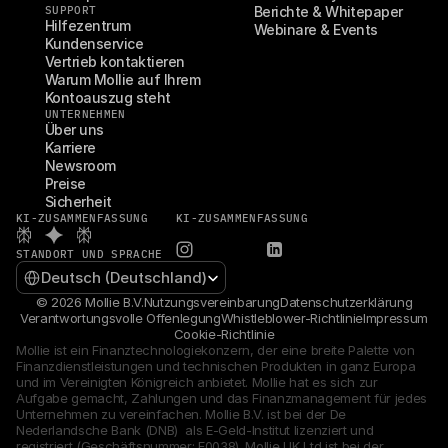
SUPPORT
Berichte & Whitepaper
Hilfezentrum
Webinare & Events
Kundenservice
Vertrieb kontaktieren
Warum Mollie auf Ihrem 
Kontoauszug steht
UNTERNEHMEN
Über uns
Karriere
Newsroom
Preise
Sicherheit
KI-ZUSAMMENFASSUNG
KI-ZUSAMMENFASSUNG
STANDORT UND SPRACHE
Select Language
Deutsch (Deutschland)
© 2026 Mollie B.V.
Nutzungsvereinbarung
Datenschutzerklärung
Verantwortungsvolle Offenlegung
Whistleblower-Richtlinie
Impressum
Cookie-Richtlinie
Mollie ist ein Finanztechnologiekonzern, der eine breite Palette von 
Finanzdienstleistungen und technischen Produkten in ganz Europa 
und im Vereinigten Königreich anbietet. Mollie hat es sich zur 
Aufgabe gemacht, Zahlungen und das Finanzmanagement für jedes 
Unternehmen zu vereinfachen. Mollie B.V. ist bei der De 
Nederlandsche Bank (DNB)  als E-Geld-Institut lizenziert und 
registriert (Geschäftsnummer: F0038). Mollie UK Ltd ist bei der 