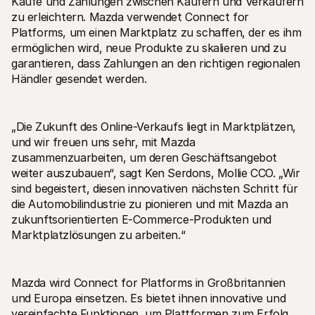
Käufe und Zahlungen zwischen Käufern und Verkäufern 
zu erleichtern. Mazda verwendet Connect for 
Platforms, um einen Marktplatz zu schaffen, der es ihm 
ermöglichen wird, neue Produkte zu skalieren und zu 
garantieren, dass Zahlungen an den richtigen regionalen 
Händler gesendet werden.
Technische Ressourcen
Mollie
Developer-Portal
Doku
Entdecken Sie unsere Ressourcen und Updates für 
Erfahr
„Die Zukunft des Online-Verkaufs liegt in Marktplätzen, 
Developer
unser
und wir freuen uns sehr, mit Mazda 
Bibliotheken
Statu
zusammenzuarbeiten, um deren Geschäftsangebot 
Integrieren Sie Mollie mit unseren Plug-and-Play-Paketen
Überp
Discord community
Chan
weiter auszubauen“, sagt Ken Serdons, Mollie CCO. „Wir 
Werden Sie Teil der Entwickler-Community
Lesen 
sind begeistert, diesen innovativen nächsten Schritt für 
Über Mollie
Conte
die Automobilindustrie zu pionieren und mit Mazda an 
Preise
Artike
zukunftsorientierten E-Commerce-Produkten und 
Sehen Sie sich unsere Preise an
Entdec
für Ih
Über uns
Marktplatzlösungen zu arbeiten.“
Erfol
Unsere Story und Werte
Erfahr
News
Erfolg
Lesen Sie aktuelle Mollie-
Kunde
Neuigkeiten
Mazda wird Connect for Platforms in Großbritannien 
Pape
Karriere
und Europa einsetzen. Es bietet ihnen innovative und 
Laden 
Kommen Sie zu uns - wir stellen ein!
vereinfachte Funktionen, um Plattformen zum Erfolg 
Kontakt