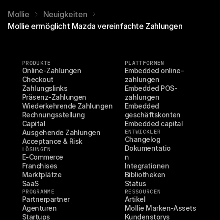
Mollie
Neuigkeiten
Mollie ermöglicht Mazda vereinfachte Zahlungen
PRODUKTE
PLATTFORMEN
Online-Zahlungen
Embedded online-
Checkout
zahlungen
Zahlungslinks
Embedded POS-
Präsenz-Zahlungen
zahlungen
Wiederkehrende Zahlungen
Embedded 
Rechnungsstellung
geschäftskonten
Capital
Embedded capital
Ausgehende Zahlungen
ENTWICKLER
Changelog
Acceptance & Risk
Dokumentatio
LÖSUNGEN
E-Commerce
n
Franchises
Integrationen
Marktplätze
Bibliotheken
SaaS
Status
PROGRAMME
RESSOURCEN
Partnerpartner
Artikel
Agenturen
Mollie Marken-Assets
Startups
Kundenstorys