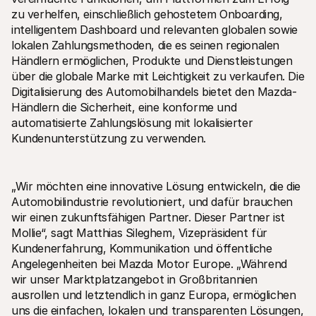
Für Endkunden
zu verhelfen, einschließlich gehostetem Onboarding, 
Warum steht Mollie auf Ihrem Kontoauszug?
intelligentem Dashboard und relevanten globalen sowie 
Für Mollie-Händler
lokalen Zahlungsmethoden, die es seinen regionalen 
Kontaktieren Sie unseren Händler-Support
Sales-Team kontaktieren
Händlern ermöglichen, Produkte und Dienstleistungen 
Erfahren Sie, wie wir Ihrem Unternehmen helfen können
über die globale Marke mit Leichtigkeit zu verkaufen. Die 
Digitalisierung des Automobilhandels bietet den Mazda-
Händlern die Sicherheit, eine konforme und 
automatisierte Zahlungslösung mit lokalisierter 
Kundenunterstützung zu verwenden.
„Wir möchten eine innovative Lösung entwickeln, die die 
Automobilindustrie revolutioniert, und dafür brauchen 
wir einen zukunftsfähigen Partner. Dieser Partner ist 
Mollie“, sagt Matthias Sileghem, Vizepräsident für 
Kundenerfahrung, Kommunikation und öffentliche 
Angelegenheiten bei Mazda Motor Europe. „Während 
wir unser Marktplatzangebot in Großbritannien 
ausrollen und letztendlich in ganz Europa, ermöglichen 
uns die einfachen, lokalen und transparenten Lösungen, 