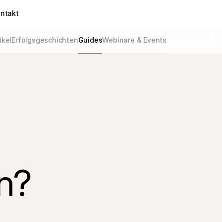
ntakt
ikel
Erfolgsgeschichten
Guides
Webinare & Events
-
rn?