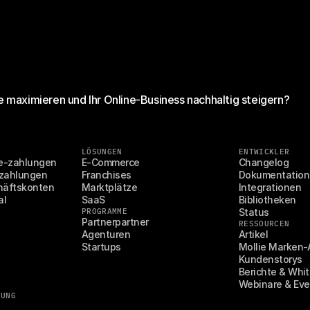
 maximieren und Ihr Online-Business nachhaltig steigern?
LÖSUNGEN
ENTWICKLER
e-zahlungen
E-Commerce
Changelog
zahlungen
Franchises
Dokumentation
häftskonten
Marktplätze
Integrationen
al
SaaS
Bibliotheken
PROGRAMME
Status
Partnerpartner
RESSOURCEN
Agenturen
Artikel
Startups
Mollie Marken-
Kundenstorys
Berichte & Whi
Webinare & Eve
SUNG