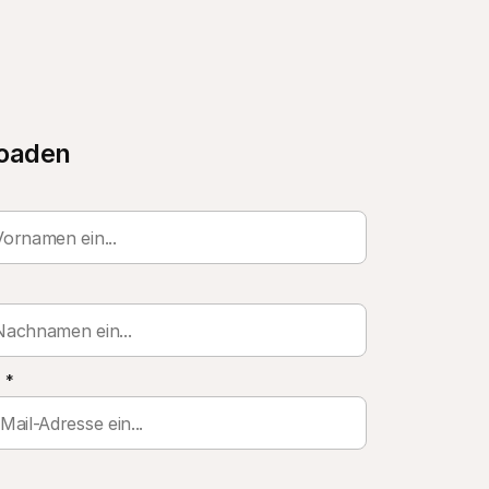
oaden
l
*