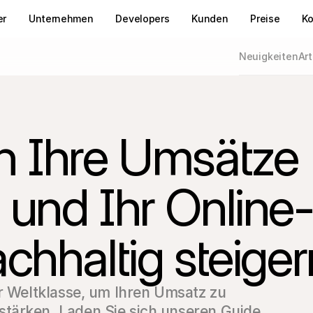
er
Unternehmen
Developers
Kunden
Preise
Ko
Neuigkeiten
Art
 Ihre Umsätze 
und Ihr Online
chhaltig steige
r Weltklasse, um Ihren Umsatz zu 
tärken. Laden Sie sich unseren Guide 