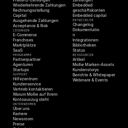
Wiederkehrende Zahlungen
Embedded 
Rechnungsstellung
geschäftskonten
Capital
Embedded capital
Ausgehende Zahlungen
ENTWICKLER
Changelog
Acceptance & Risk
Dokumentatio
LÖSUNGEN
E-Commerce
n
Franchises
Integrationen
Marktplätze
Bibliotheken
SaaS
Status
PROGRAMME
RESSOURCEN
Partnerpartner
Artikel
Agenturen
Mollie Marken-Assets
Startups
Kundenstorys
SUPPORT
Berichte & Whitepaper
Hilfezentrum
Webinare & Events
Kundenservice
Vertrieb kontaktieren
Warum Mollie auf Ihrem 
Kontoauszug steht
UNTERNEHMEN
Über uns
Karriere
Newsroom
Preise