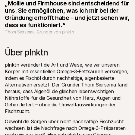
„Mollie und Firmhouse sind entscheidend für 
Für Endkunden
uns. Sie ermöglichen, was ich mir bei der 
Warum steht Mollie auf Ihrem Kontoauszug?
Für Mollie-Händler
Gründung erhofft habe – und jetzt sehen wir, 
Kontaktieren Sie unseren Händler-Support
dass es funktioniert.“
Sales-Team kontaktieren
Erfahren Sie, wie wir Ihrem Unternehmen helfen können
Thom Siersema, Gründer von plnktn.
Über plnktn
plnktn verändert die Art und Weise, wie wir unseren 
Körper mit essentiellen Omega-3-Fettsäuren versorgen, 
indem es Fischöl durch nachhaltige, algenbasierte 
Alternativen ersetzt. Der Gründer Thom Siersema fand 
heraus, dass Algenöl die gleichen lebenswichtigen 
Nährstoffe für die Gesundheit von Herz, Augen und 
Gehirn liefert – ohne die Umweltauswirkungen der 
Fischzucht.
Obwohl die Sorgen über nicht nachhaltige Fischzucht 
wachsen, ist die Nachfrage nach Omega-3-Präparaten 
nach wie vor groß. Hier sah plnktn eine Chance: 