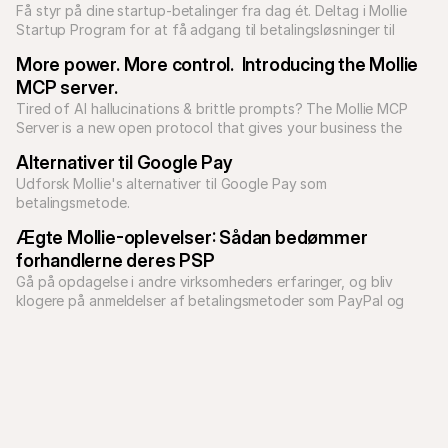
Få styr på dine startup-betalinger fra dag ét. Deltag i Mollie 
Startup Program for at få adgang til betalingsløsninger til 
enhver form for forretningsmodel.
More power. More control.  Introducing the Mollie 
MCP server.
Tired of AI hallucinations & brittle prompts? The Mollie MCP 
Server is a new open protocol that gives your business the 
tools to build reliable, predictable AI applications.

Alternativer til Google Pay
Udforsk Mollie's alternativer til Google Pay som 
betalingsmetode.
Ægte Mollie-oplevelser: Sådan bedømmer 
forhandlerne deres PSP
Gå på opdagelse i andre virksomheders erfaringer, og bliv 
klogere på anmeldelser af betalingsmetoder som PayPal og 
Klarna via Mollie.