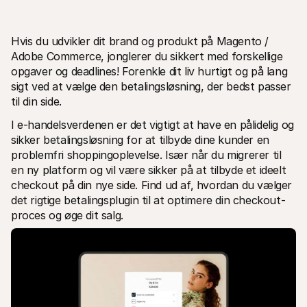
Hvis du udvikler dit brand og produkt på Magento / 
Adobe Commerce, jonglerer du sikkert med forskellige 
opgaver og deadlines! Forenkle dit liv hurtigt og på lang 
sigt ved at vælge den betalingsløsning, der bedst passer 
Tekniske ressourcer
Mollie 
til din side.
Udviklerportal
Doku
Opdag udviklerressourcer og opdateringer
Udfors
I e-handelsverdenen er det vigtigt at have en pålidelig og 
Biblioteker
Statu
sikker betalingsløsning for at tilbyde dine kunder en 
Integrer Mollie med klar-til-brug biblioteker
Tjek 
problemfri shoppingoplevelse. Især når du migrerer til 
Discord-fællesskab
Ændr
Bliv en del af vores udviklerfællesskab
Læs om
en ny platform og vil være sikker på at tilbyde et ideelt 
Om Mollie
Mollie 
checkout på din nye side. Find ud af, hvordan du vælger 
Priser
Artik
det rigtige betalingsplugin til at optimere din checkout-
Se vores priser
Opdag 
virks
Om os
proces og øge dit salg.
Succe
Lær mere om vores historie og 
værdier
Se hvo
Nyheder
Papir
Læs de seneste Mollie nyheder
Downlo
Karrierer
Kom og arbejd hos os - vi søger nye 
medarbejdere!
Kontakt