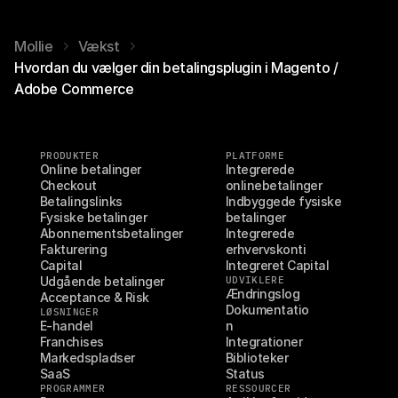
Mollie
Vækst
Hvordan du vælger din betalingsplugin i Magento /
Adobe Commerce
PRODUKTER
PLATFORME
Online betalinger
Integrerede 
Checkout
onlinebetalinger
Betalingslinks
Indbyggede fysiske 
Fysiske betalinger
betalinger
Abonnementsbetalinger
Integrerede 
Fakturering
erhvervskonti
Capital
Integreret Capital
Udgående betalinger
UDVIKLERE
Ændringslog
Acceptance & Risk
Dokumentatio
LØSNINGER
E-handel
n
Franchises
Integrationer
Markedspladser
Biblioteker
SaaS
Status
PROGRAMMER
RESSOURCER