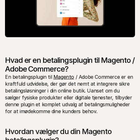
For kunder
Find ud af, hvorfor Mollie er på din bankudskrift
For Mollie-kunder
Kontakt vores kundesupport
Kontakt salg
Oplev hvordan vi kan hjælpe din forretning
Hvad er en betalingsplugin til Magento / 
Adobe Commerce?
En betalingsplugin til 
Magento
 / Adobe Commerce er en 
kraftfuld udvidelse, der gør det nemt at integrere sikre 
betalingsløsninger i din online butik. Uanset om du 
sælger fysiske produkter eller digitale tjenester, tilbyder 
denne plugin et komplet udvalg af betalingsmuligheder 
for at imødekomme dine kunders behov.
Hvordan vælger du din Magento 