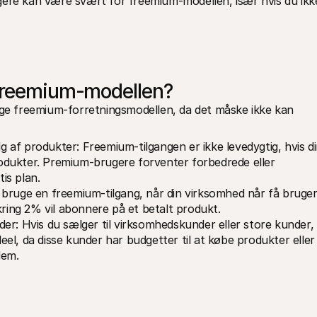
gere kan være svært for freemium-modellen, især hvis du ikke
 freemium-modellen?
uge freemium-forretningsmodellen, da det måske ikke kan 
af produkter: Freemium-tilgangen er ikke levedygtig, hvis di
dukter. Premium-brugere forventer forbedrede eller 
is plan. 
bruge en freemium-tilgang, når din virksomhed når få brugere
kring 2% vil abonnere på et betalt produkt. 
er: Hvis du sælger til virksomhedskunder eller store kunder, 
l, da disse kunder har budgetter til at købe produkter eller 
dem.