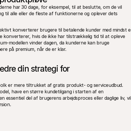
rne har 30 dage, for eksempel, til at beslutte, om de vil 
til alle eller de fleste af funktionerne og oplever dets 
ktivt konverterer brugere til betalende kunder med mindst e
konverterer, hvis de ikke har tilstrækkelig tid til at opleve 
ium-modellen vinder dagen, da kunderne kan bruge 
ere på premium, når de er klar. 
re din strategi for 
k er mere tiltrukket af gratis produkt- og serviceudbud. 
del, have en større kundetilgang i starten af en 
ssentiel del af brugerens arbejdsproces eller daglige liv, vil
rsion.