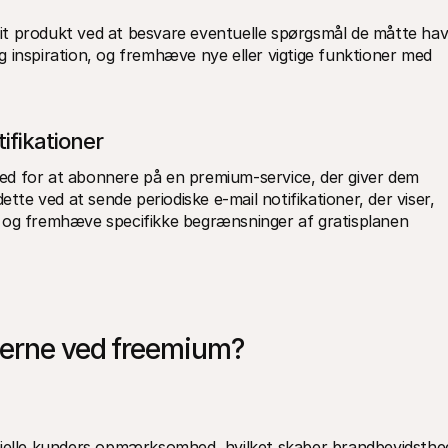
t produkt ved at besvare eventuelle spørgsmål de måtte have
 inspiration, og fremhæve nye eller vigtige funktioner med 
ifikationer
d for at abonnere på en premium-service, der giver dem 
ette ved at sende periodiske e-mail notifikationer, der viser, 
 og fremhæve specifikke begrænsninger af gratisplanen 
perne ved freemium?
elle kunders opmærksomhed, hvilket skaber brandbevidsthe