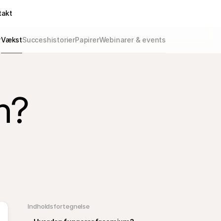
takt
r
Vækst
Succeshistorier
Papirer
Webinarer & events
n?
Indholdsfortegnelse