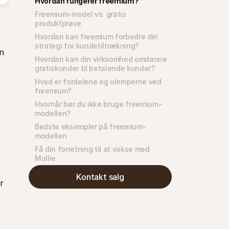
Hvordan fungerer freemium?
Freemium-model vs. gratis 
produktprøve
Hvordan kan freemium forbedre din 
strategi for kundetiltrækning?
 
Hvordan kan din virksomhed omdanne 
gratiskunder til betalende kunder?
Hvad er fordelene og ulemperne ved 
freemium?
Hvornår bør du ikke bruge freemium-
modellen?
Bedste eksempler på freemium-
modellen
Få din forretning til at vokse med 
Mollie
Kontakt salg
 