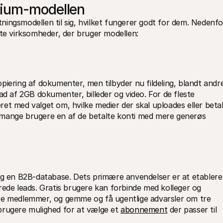
mium-modellen
ingsmodellen til sig, hvilket fungerer godt for dem. Nedenfor
dte virksomheder, der bruger modellen:
iering af dokumenter, men tilbyder nu fildeling, blandt andre
ad af 2GB dokumenter, billeder og video. For de fleste 
et med valget om, hvilke medier der skal uploades eller betal
 mange brugere en af de betalte konti med mere generøs 
og en B2B-database. Dets primære anvendelser er at etablere 
cerede leads. Gratis brugere kan forbinde med kolleger og 
re medlemmer, og gemme og få ugentlige advarsler om tre 
brugere mulighed for at vælge et 
abonnement
 der passer til 