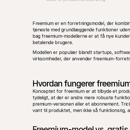
Freemium er en forretningsmodel, der kombine
tjeneste med grundlæggende funktioner uden o
bag freemium-modellerne er at få nye kunder v
betalende brugere.
Modellen er populær blandt startups, softwa
virksomheder, der anvender freemium-forretni
Hvordan fungerer freemiu
Konceptet for freemium er at tilbyde et prod
tydeligt, at der er andre mere robuste funktio
premium-versionen eller et abonnement. Tricke
vant til produktet, men ikke så funktionsrig, a
Freemium-model vs. gratis