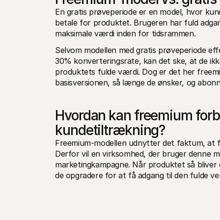
En gratis prøveperiode er en model, hvor kunde
betale for produktet. Brugeren har fuld adgang 
maksimale værdi inden for tidsrammen. 
Selvom modellen med gratis prøveperiode effe
30% konverteringsrate, kan det ske, at de ikke 
produktets fulde værdi. Dog er det her freem
basisversionen, så længe de ønsker, og abonn
Hvordan kan freemium forbed
kundetiltrækning?
Freemium-modellen udnytter det faktum, at fol
Derfor vil en virksomhed, der bruger denne mo
marketingkampagne. Når produktet så bliver en e
de opgradere for at få adgang til den fulde ve