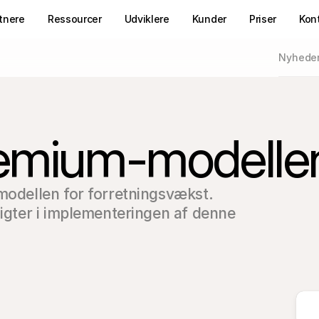
tnere
Ressourcer
Udviklere
Kunder
Priser
Kon
Nyhede
eemium-modelle
modellen for forretningsvækst. 
sigter i implementeringen af denne 