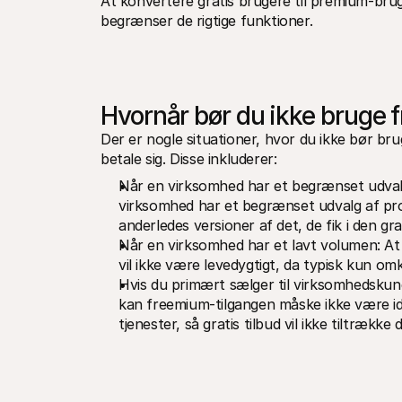
At konvertere gratis brugere til premium-bru
begrænser de rigtige funktioner.
Hvornår bør du ikke bruge
Der er nogle situationer, hvor du ikke bør br
betale sig. Disse inkluderer:
Når en virksomhed har et begrænset udvalg 
virksomhed har et begrænset udvalg af pro
anderledes versioner af det, de fik i den grat
Når en virksomhed har et lavt volumen: At 
vil ikke være levedygtigt, da typisk kun om
Hvis du primært sælger til virksomhedskund
kan freemium-tilgangen måske ikke være idee
tjenester, så gratis tilbud vil ikke tiltrække 