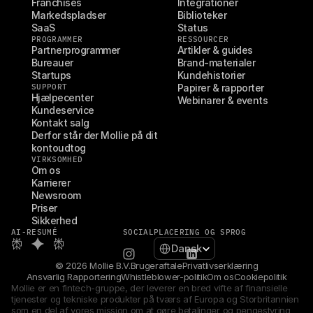
Franchises
Integrationer
Markedspladser
Biblioteker
SaaS
Status
PROGRAMMER
RESSOURCER
Partnerprogrammer
Artikler & guides
Bureauer
Brand-materialer
Startups
Kundehistorier
SUPPORT
Papirer & rapporter
Hjælpecenter
Webinarer & events
Kundeservice
Kontakt salg
Derfor står der Mollie på dit 
kontoudtog
VIRKSOMHED
Om os
Karrierer
Newsroom
Priser
Sikkerhed
AI-RESUMÉ
SOCIAL
PLACERING OG SPROG
Select Language
Dansk
© 2026 Mollie B.V.
Brugeraftale
Privatlivserklæring
Ansvarlig Rapportering
Whistleblower-politik
Om os
Cookiepolitik
Mollie er en fintech-gruppe, der leverer en bred vifte af finansielle 
tjenester og tekniske produkter på tværs af Europa og Storbritannien 
som en del af vores mission om at gøre betalinger og pengestyring 