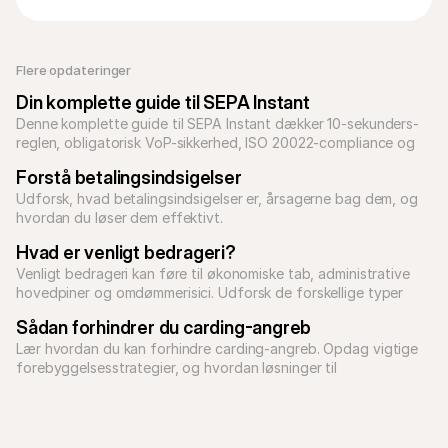
Flere opdateringer 
Din komplette guide til SEPA Instant
Denne komplette guide til SEPA Instant dækker 10-sekunders-
reglen, obligatorisk VoP-sikkerhed, ISO 20022-compliance og 
hvordan du skalerer B2B-betalinger med høj værdi.
Forstå betalingsindsigelser
Udforsk, hvad betalingsindsigelser er, årsagerne bag dem, og 
Hvad er venligt bedrageri?
Venligt bedrageri kan føre til økonomiske tab, administrative 
hovedpiner og omdømmerisici. Udforsk de forskellige typer 
Sådan forhindrer du carding-angreb
Lær hvordan du kan forhindre carding-angreb. Opdag vigtige 
forebyggelsesstrategier, og hvordan løsninger til 