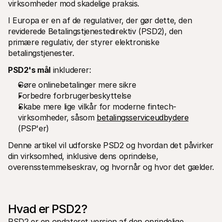
virksomheder mod skadelige praksis.
For kunder
Find ud af, hvorfor Mollie er på din bankudskrift
I Europa er en af de regulativer, der gør dette, den 
For Mollie-kunder
reviderede Betalingstjenestedirektiv (PSD2), den 
Kontakt vores kundesupport
primære regulativ, der styrer elektroniske 
Kontakt salg
Oplev hvordan vi kan hjælpe din forretning
betalingstjenester.
PSD2's mål
 inkluderer:
Gøre onlinebetalinger mere sikre
Forbedre forbrugerbeskyttelse
Skabe mere lige vilkår for moderne fintech-
virksomheder, såsom 
betalingsserviceudbydere
(PSP'er)
Denne artikel vil udforske PSD2 og hvordan det påvirker 
din virksomhed, inklusive dens oprindelse, 
overensstemmelseskrav, og hvornår og hvor det gælder.
Hvad er PSD2?
PSD2 er en opdateret version af den oprindelige 