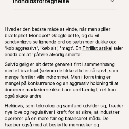
Indholdsfortegnelse
Hvad er den bedste måde at vinde, når man spiller 
brætspillet Monopol? Google dette, og du vil 
Tekniske ressourcer
Mollie 
sandsynligvis se lignende ord og sætninger dukke op: 
Udviklerportal
Doku
'køb aggressivt', 'køb alt', 'magt'. En 
Thrillist artikel
 taler 
Opdag udviklerressourcer og opdateringer
Udfors
endda om at 'påføre alvorlig smerte'. 
Biblioteker
Statu
Integrer Mollie med klar-til-brug biblioteker
Tjek 
Selvfølgelig er alt dette generelt fint i sammenhæng 
Discord-fællesskab
Ændr
med et brætspil (selvom det ikke altid er så sjovt, som 
Bliv en del af vores udviklerfællesskab
Læs om
Om Mollie
Mollie 
mange familier ville indrømme). Men i forretning er 
Priser
Artik
mangel på konkurrence og en aggressiv holdning til at 
Se vores priser
Opdag 
dominere markederne ikke bare uretfærdigt, det kan 
virks
Om os
Succe
Lær mere om vores historie og 
også skade andre.
værdier
Se hvo
Nyheder
Papir
Heldigvis, som teknologi og samfund udvikler sig, træder 
Læs de seneste Mollie nyheder
Downlo
nye love og regulativer i kraft for at sikre, at industrier 
Karrierer
opererer på en mere fair og balanceret måde. De 
Kom og arbejd hos os - vi søger nye 
medarbejdere!
hjælper også med at beskytte mennesker og 
Kontakt