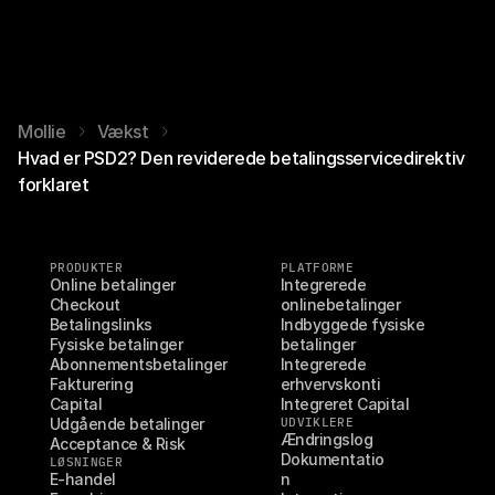
Mollie
Vækst
Hvad er PSD2? Den reviderede betalingsservicedirektiv
forklaret
PRODUKTER
PLATFORME
Online betalinger
Integrerede 
Checkout
onlinebetalinger
Betalingslinks
Indbyggede fysiske 
Fysiske betalinger
betalinger
Abonnementsbetalinger
Integrerede 
Fakturering
erhvervskonti
Capital
Integreret Capital
Udgående betalinger
UDVIKLERE
Ændringslog
Acceptance & Risk
Dokumentatio
LØSNINGER
E-handel
n