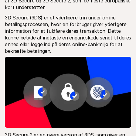
af 3D Secure og 3D Secure 2, som de fleste europæiske 
kort understøtter.
3D Secure (3DS) er et yderligere trin under online 
betalingsprocessen, hvor en forbruger giver yderligere 
information for at fuldføre deres transaktion. Dette 
kunne betyde at indtaste en engangskode sendt til deres 
enhed eller logge ind på deres online-bankmiljø for at 
bekræfte betalingen.
3D Secure 2 er en nyere version af 3DS, som giver en 