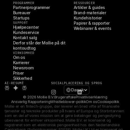
PROGRAMMER
RESSOURCER
Partnerprogrammer
Artikler & guides
Bureauer
Brand-materialer
Startups
Kundehistorier
SUPPORT
Papirer & rapporter
Hjælpecenter
Webinarer & events
Kundeservice
Kontakt salg
Derfor står der Mollie på dit 
kontoudtog
VIRKSOMHED
Om os
Karrierer
Newsroom
Priser
Sikkerhed
AI-RESUMÉ
SOCIAL
PLACERING OG SPROG
Select Language
Dansk
© 2026 Mollie B.V.
Brugeraftale
Privatlivserklæring
Ansvarlig Rapportering
Whistleblower-politik
Om os
Cookiepolitik
Mollie er en fintech-gruppe, der leverer en bred vifte af finansielle 
tjenester og tekniske produkter på tværs af Europa og Storbritannien 
som en del af vores mission om at gøre betalinger og pengestyring 
ubesværet for enhver virksomhed. Mollie B.V. er licenseret og 
registreret som en elektronisk pengeenhed hos den Nederlandske 
Centralbank (forholdsnummer: F0038). Mollie UK Ltd er licenseret og 