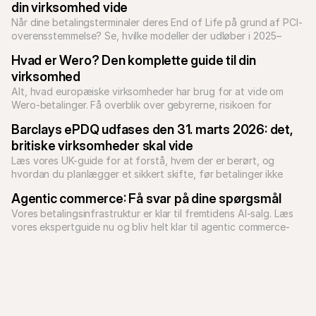
din virksomhed vide
Når dine betalingsterminaler deres End of Life på grund af PCI-
overensstemmelse? Se, hvilke modeller der udløber i 2025–
2026, og hvordan du opgraderer din terminal.
Hvad er Wero? Den komplette guide til din 
virksomhed
Alt, hvad europæiske virksomheder har brug for at vide om 
Wero-betalinger. Få overblik over gebyrerne, risikoen for 
tvister, og hvordan du gør din checkout klar til skiftet.
Barclays ePDQ udfases den 31. marts 2026: det, 
britiske virksomheder skal vide
Læs vores UK-guide for at forstå, hvem der er berørt, og 
hvordan du planlægger et sikkert skifte, før betalinger ikke 
længere kan behandles.
Agentic commerce: Få svar på dine spørgsmål
Vores betalingsinfrastruktur er klar til fremtidens AI-salg. Læs 
vores ekspertguide nu og bliv helt klar til agentic commerce-
æraen.