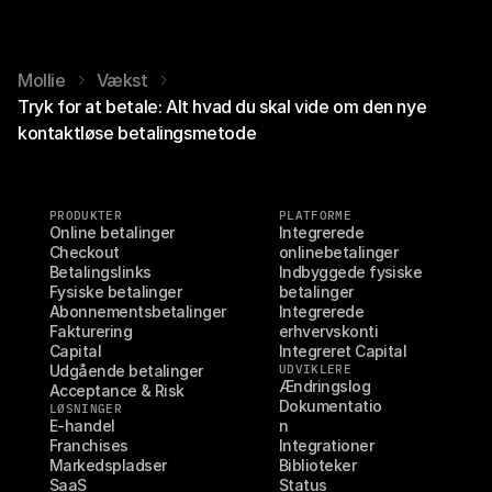
Mollie
Vækst
Tryk for at betale: Alt hvad du skal vide om den nye
kontaktløse betalingsmetode
PRODUKTER
PLATFORME
Online betalinger
Integrerede 
Checkout
onlinebetalinger
Betalingslinks
Indbyggede fysiske 
Fysiske betalinger
betalinger
Abonnementsbetalinger
Integrerede 
Fakturering
erhvervskonti
Capital
Integreret Capital
Udgående betalinger
UDVIKLERE
Ændringslog
Acceptance & Risk
Dokumentatio
LØSNINGER
E-handel
n
Franchises
Integrationer
Markedspladser
Biblioteker
SaaS
Status