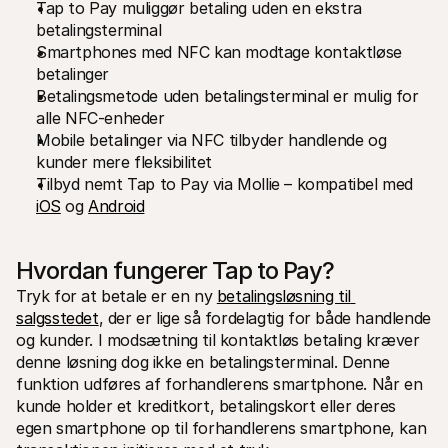
Tap to Pay muliggør betaling uden en ekstra 
For kunder
betalingsterminal
Find ud af, hvorfor Mollie er på din bankudskrift
For Mollie-kunder
Smartphones med NFC kan modtage kontaktløse 
Kontakt vores kundesupport
betalinger
Kontakt salg
Betalingsmetode uden betalingsterminal er mulig for 
Oplev hvordan vi kan hjælpe din forretning
alle NFC-enheder
Mobile betalinger via NFC tilbyder handlende og 
kunder mere fleksibilitet
Tilbyd nemt Tap to Pay via Mollie – kompatibel med 
iOS
 og 
Android
Hvordan fungerer Tap to Pay?
Tryk for at betale er en ny 
betalingsløsning til 
salgsstedet
, der er lige så fordelagtig for både handlende 
og kunder. I modsætning til kontaktløs betaling kræver 
denne løsning dog ikke en betalingsterminal. Denne 
funktion udføres af forhandlerens smartphone. Når en 
kunde holder et kreditkort, betalingskort eller deres 
egen smartphone op til forhandlerens smartphone, kan 