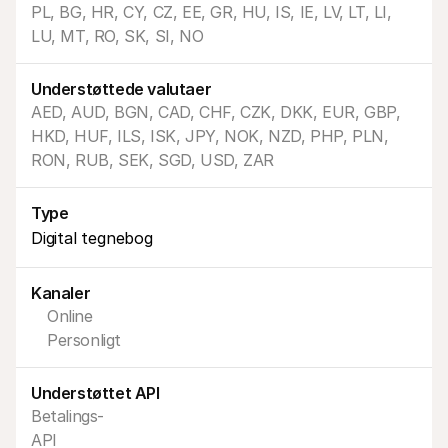
PL, BG, HR, CY, CZ, EE, GR, HU, IS, IE, LV, LT, LI, 
LU, MT, RO, SK, SI, NO
Understøttede valutaer
AED, AUD, BGN, CAD, CHF, CZK, DKK, EUR, GBP, 
HKD, HUF, ILS, ISK, JPY, NOK, NZD, PHP, PLN, 
Tekniske ressourcer
Mollie 
Udviklerportal
Doku
RON, RUB, SEK, SGD, USD, ZAR
Opdag udviklerressourcer og opdateringer
Udfors
Biblioteker
Statu
Integrer Mollie med klar-til-brug biblioteker
Tjek 
Type
Discord-fællesskab
Ændr
Digital tegnebog
Bliv en del af vores udviklerfællesskab
Læs om
Om Mollie
Mollie 
Priser
Artik
Kanaler
Se vores priser
Opdag 
virks
Om os
Online
Succe
Lær mere om vores historie og 
Personligt
værdier
Se hvo
Nyheder
Papir
Læs de seneste Mollie nyheder
Downlo
Understøttet API
Karrierer
Betalings-
Kom og arbejd hos os - vi søger nye 
medarbejdere!
API
Kontakt