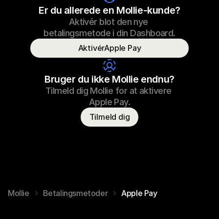
Sneaker snørebånd
Er du allerede en Mollie-kunde?
Aktivér blot den nye 
€69,99
Sneaker snørebånd
23/09/2022 17:29
betalingsmetode i din Dashboard.
Betalt
AktivérApple Pay
Forbrugerens navn
T. Odder
Bruger du ikke Mollie endnu?
Tilmeld dig Mollie for at aktivere 
Apple Pay.
Tilmeld dig
Mollie
Betalingsmetoder
Apple Pay