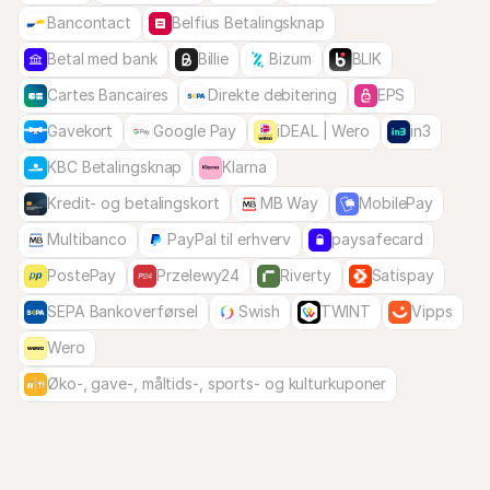
Bancontact
Belfius Betalingsknap
Betal med bank
Billie
Bizum
BLIK
Cartes Bancaires
Direkte debitering
EPS
Gavekort
Google Pay
iDEAL | Wero
in3
KBC Betalingsknap
Klarna
Kredit- og betalingskort
MB Way
MobilePay
Multibanco
PayPal til erhverv
paysafecard
PostePay
Przelewy24
Riverty
Satispay
SEPA Bankoverførsel
Swish
TWINT
Vipps
Wero
Øko-, gave-, måltids-, sports- og kulturkuponer