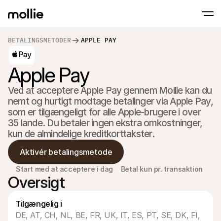
BETALINGSMETODER
APPLE PAY
Accepter betalinger
Apple Pay
Online betalinger
Tap to Pay på iPhone
Lær mere
Accepter og administr
Accepter kontaktløse betalinger direkte på
onlinebetalinger
Ved at acceptere Apple Pay gennem Mollie kan du 
Fysiske betalinger
nemt og hurtigt modtage betalinger via Apple Pay, 
Tag imod betalinger m
terminaler og enhede
som er tilgængeligt for alle Apple-brugere i over 
Checkout
35 lande. Du betaler ingen ekstra omkostninger, 
Tilbyd et checkout opt
kun de almindelige kreditkorttakster.
konvertering
Tilbagevendende b
Aktivér betalingsmetode
Indsaml tilbagevenden
abonnementsbetalin
Acceptance & Risk
Start med at acceptere i dag
Betal kun pr. transaktion
Oversigt
Forebyg svindel og opt
konvertering
Partnere
For Bureauer
Til 
Tilgængelig i
Lær om vores Agency Partner Program
Udfor
DE, AT, CH, NL, BE, FR, UK, IT, ES, PT, SE, DK, FI, 