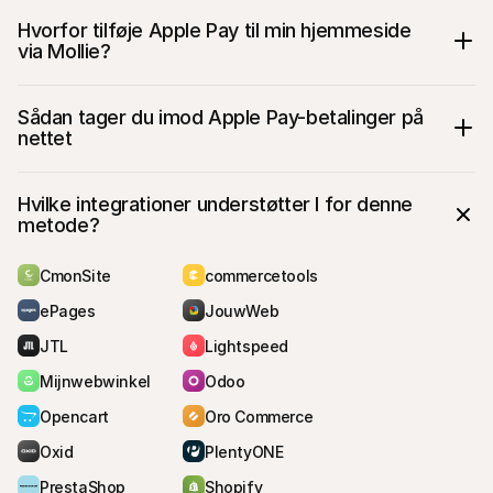
Hvorfor tilføje Apple Pay til min hjemmeside 
via Mollie?
Tilgængelig for alle Apple-brugere i mere 
Sådan tager du imod Apple Pay-betalinger på 
end 35 lande
nettet
Hurtig, sikker og enkel betaling for kunden
Overholder kravene til Strong Customer 
Authentication (SCA) under Payment 
Hvilke integrationer understøtter I for denne 
Services Directive 2 (PSD2)
metode?
Ingen ekstra omkostninger (udover den 
almindelige kreditkortgebyr)
CmonSite
commercetools
ePages
JouwWeb
JTL
Lightspeed
Mijnwebwinkel
Odoo
Opencart
Oro Commerce
Oxid
PlentyONE
PrestaShop
Shopify