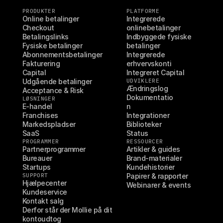
PRODUKTER
PLATFORME
Online betalinger
Integrerede 
Checkout
onlinebetalinger
Betalingslinks
Indbyggede fysiske 
Fysiske betalinger
betalinger
Abonnementsbetalinger
Integrerede 
Fakturering
erhvervskonti
Capital
Integreret Capital
Udgående betalinger
UDVIKLERE
Ændringslog
Acceptance & Risk
Dokumentatio
LØSNINGER
E-handel
n
Franchises
Integrationer
Markedspladser
Biblioteker
SaaS
Status
PROGRAMMER
RESSOURCER
Partnerprogrammer
Artikler & guides
Bureauer
Brand-materialer
Startups
Kundehistorier
SUPPORT
Papirer & rapporter
Hjælpecenter
Webinarer & events
Kundeservice
Kontakt salg
Derfor står der Mollie på dit 
kontoudtog