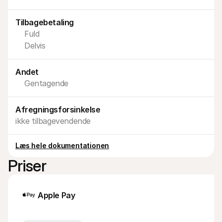
For kunder
Find ud af, hvorfor Mollie er på din bankudskrift
Tilbagebetaling
For Mollie-kunder
Fuld
Kontakt vores kundesupport
Kontakt salg
Delvis
Oplev hvordan vi kan hjælpe din forretning
Andet
Gentagende
Afregningsforsinkelse
ikke tilbagevendende
Læs hele dokumentationen
Priser
Apple Pay