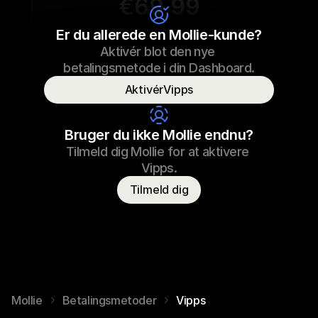
€69,99
Sneaker snørebånd
Er du allerede en Mollie-kunde?
Aktivér blot den nye 
€69,99
Sneaker snørebånd
23/09/2022 17:29
betalingsmetode i din Dashboard.
Betalt
AktivérVipps
Forbrugerens navn
T. Odder
Bruger du ikke Mollie endnu?
Tilmeld dig Mollie for at aktivere 
Vipps.
Tilmeld dig
Mollie
Betalingsmetoder
Vipps