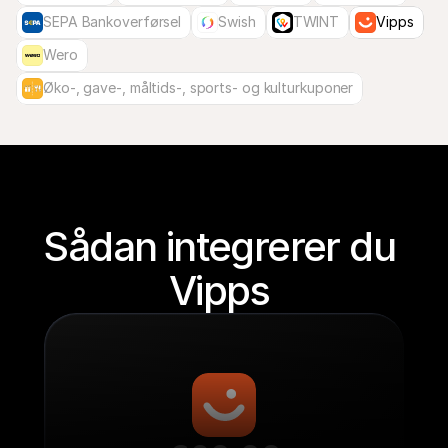
SEPA Bankoverførsel
Swish
TWINT
Vipps
Wero
Øko-, gave-, måltids-, sports- og kulturkuponer
Sådan integrerer du 
Vipps 