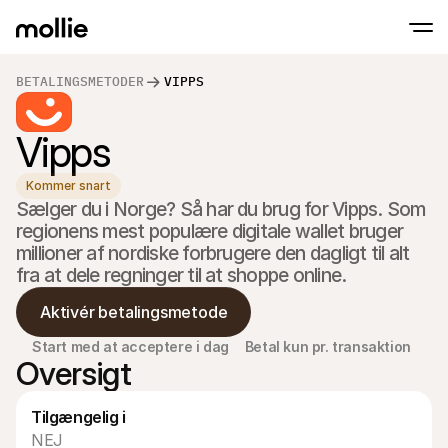
BETALINGSMETODER
VIPPS
Accepter betalinger
Vipps
Online betalinger
Tap to Pay på iPhone
Lær mere
Accepter og administr
Accepter kontaktløse betalinger direkte på
onlinebetalinger
Kommer snart
Fysiske betalinger
Sælger du i Norge? Så har du brug for Vipps. Som 
Tag imod betalinger m
terminaler og enhede
regionens mest populære digitale wallet bruger 
Checkout
millioner af nordiske forbrugere den dagligt til alt 
Tilbyd et checkout opt
fra at dele regninger til at shoppe online.
konvertering
Tilbagevendende b
Indsaml tilbagevenden
Aktivér betalingsmetode
abonnementsbetalin
Acceptance & Risk
Start med at acceptere i dag
Betal kun pr. transaktion
Forebyg svindel og opt
Oversigt
konvertering
Partnere
For Bureauer
Til 
Tilgængelig i
Lær om vores Agency Partner Program
Udfor
NEJ