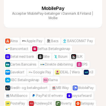
MobilePay
Accepter MobilePay-betalinger i Danmark & Finland | 
Mollie
Alma
Apple Pay
Bacs
BANCOMAT Pay
Bancontact
Belfius Betalingsknap
Betal med bank
Billie
Bizum
BLIK
Cartes Bancaires
Direkte debitering
EPS
Gavekort
Google Pay
iDEAL | Wero
in3
KBC Betalingsknap
Klarna
Kredit- og betalingskort
MB Way
MobilePay
Multibanco
PayPal til erhverv
paysafecard
PostePay
Przelewy24
Riverty
Satispay