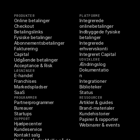
PRODUKTER
PLATFORME
Online betalinger
Integrerede 
Checkout
onlinebetalinger
Betalingslinks
Indbyggede fysiske 
Fysiske betalinger
betalinger
Abonnementsbetalinger
Integrerede 
Fakturering
erhvervskonti
Capital
Integreret Capital
Udgående betalinger
UDVIKLERE
Ændringslog
Acceptance & Risk
Dokumentatio
LØSNINGER
E-handel
n
Franchises
Integrationer
Markedspladser
Biblioteker
SaaS
Status
PROGRAMMER
RESSOURCER
Partnerprogrammer
Artikler & guides
Bureauer
Brand-materialer
Startups
Kundehistorier
SUPPORT
Papirer & rapporter
Hjælpecenter
Webinarer & events
Kundeservice
Kontakt salg