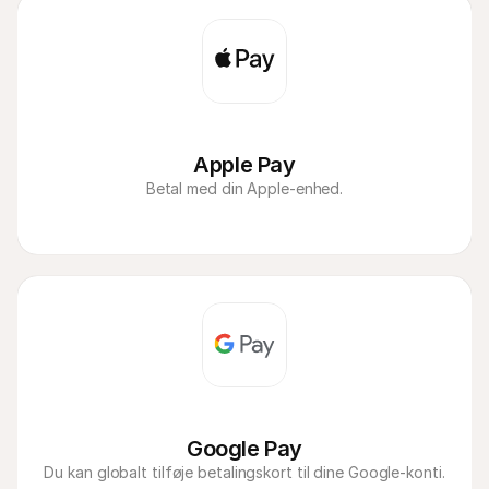
direkte API-kobling med Orders API.
nordiske salg sammen med alle dine andre 
Angir MSN, Vipps Merchant ID, i Mollie-
betalingsmetoder for at få et enkelt, klart 
dashbordet.
overblik over din virksomheds resultater.
Apple Pay
Betal med din Apple-enhed.
Google Pay
Du kan globalt tilføje betalingskort til dine Google-konti.