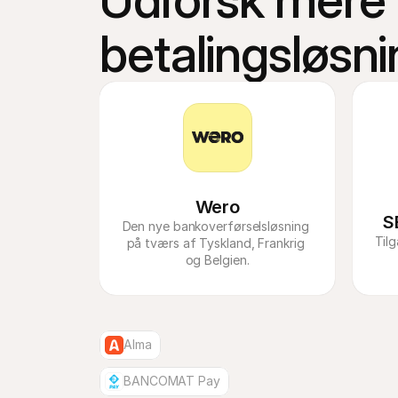
Udforsk mere f
betalingsløsni
Wero
S
Den nye bankoverførselsløsning 
Til
på tværs af Tyskland, Frankrig 
og Belgien.
Alma
BANCOMAT Pay