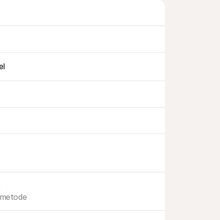
el
e
 metode