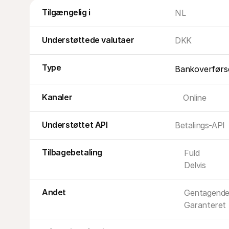
Tilgængelig i
NL
Understøttede valutaer
DKK
Type
Bankoverførs
Kanaler
Online
Understøttet API
Betalings-API
Tilbagebetaling
Fuld
Delvis
Andet
Gentagend
Garanteret