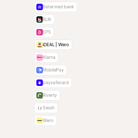
Betal med bank
BLIK
EPS
iDEAL | Wero
Klarna
MobilePay
paysafecard
Riverty
Swish
Wero