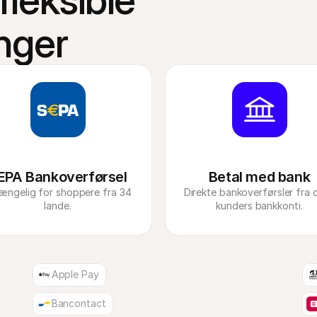
leksible 
nger
EPA Bankoverførsel
Betal med bank
gængelig for shoppere fra 34 
Direkte bankoverførsler fra d
lande.
Apple Pay
Bancontact