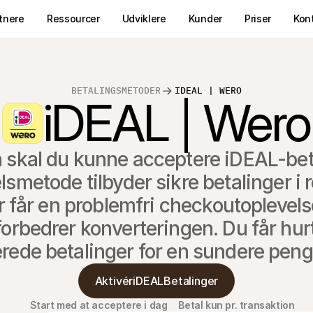
tnere
Ressourcer
Udviklere
Kunder
Priser
Kon
BETALINGSMETODER
IDEAL | WERO
iDEAL | Wero
å skal du kunne acceptere iDEAL-bet
smetode tilbyder sikre betalinger i r
r får en problemfri checkoutoplevels
 forbedrer konverteringen. Du får hur
rede betalinger for en sundere pen
AktivériDEALBetalinger
Start med at acceptere i dag
Betal kun pr. transaktion