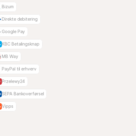
Bizum
Direkte debitering
Google Pay
KBC Betalingsknap
MB Way
PayPal til erhverv
Przelewy24
SEPA Bankoverførsel
Vipps