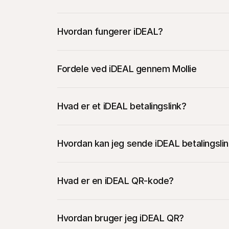
Hvordan fungerer iDEAL?
Fordele ved iDEAL gennem Mollie
Hvad er et iDEAL betalingslink?
Hvordan kan jeg sende iDEAL betalingsli
Hvad er en iDEAL QR-kode?
Hvad er en iDEAL QR-kode?
Opret eller log ind på din Mollie-konto.
En iDEAL QR-kode er en specifik type QR-ko
Hvordan bruger jeg iDEAL QR?
Gå til sektionen "Betalinger" og vælg "Opret 
forbrugere nemt og sikkert foretage betalinge
Vælg "iDEAL" som betalingsmetode.