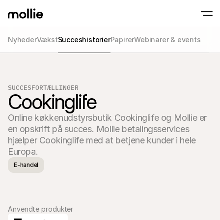
Nyheder
Vækst
Succeshistorier
Papirer
Webinarer & events
Accepter betalinger
Online betalinger
Tap to Pay på iPhone
Lær mere
Accepter og administr
Accepter kontaktløse betalinger direkte på
onlinebetalinger
SUCCESFORTÆLLINGER
Fysiske betalinger
Cookinglife
Tag imod betalinger m
terminaler og enhede
Online køkkenudstyrsbutik Cookinglife og Mollie er 
Checkout
Tilbyd et checkout opt
en opskrift på succes. Mollie betalingsservices 
konvertering
hjælper Cookinglife med at betjene kunder i hele 
Tilbagevendende b
Europa.
Indsaml tilbagevenden
abonnementsbetalin
E-handel
Acceptance & Risk
Forebyg svindel og opt
konvertering
Partnere
For Bureauer
Til 
Lær om vores Agency Partner Program
Udfor
Anvendte produkter