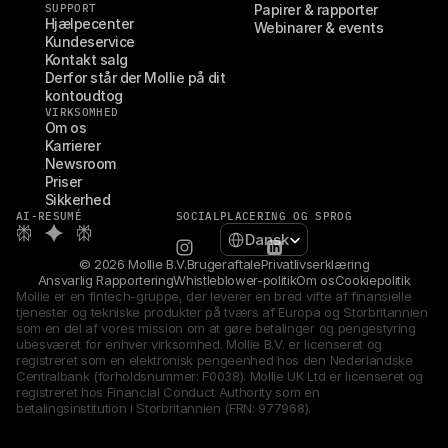
SUPPORT
Papirer & rapporter
Hjælpecenter
Webinarer & events
Kundeservice
Kontakt salg
Derfor står der Mollie på dit 
kontoudtog
VIRKSOMHED
Om os
Karrierer
Newsroom
Priser
Sikkerhed
AI-RESUMÉ
SOCIAL
PLACERING OG SPROG
Select Language
Dansk
© 2026 Mollie B.V.
Brugeraftale
Privatlivserklæring
Ansvarlig Rapportering
Whistleblower-politik
Om os
Cookiepolitik
Mollie er en fintech-gruppe, der leverer en bred vifte af finansielle 
tjenester og tekniske produkter på tværs af Europa og Storbritannien 
som en del af vores mission om at gøre betalinger og pengestyring 
ubesværet for enhver virksomhed. Mollie B.V. er licenseret og 
registreret som en elektronisk pengeenhed hos den Nederlandske 
Centralbank (forholdsnummer: F0038). Mollie UK Ltd er licenseret og 
registreret hos Financial Conduct Authority som en 
betalingsinstitution i Storbritannien (FRN: 977968).