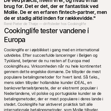
De ved præcis, hvem vi er, og hvad vi har 
brug for. Det er det, der er fantastisk ved 
Mollie. De er en erfaren fintech-partner, men 
de er stadig altid inden for rækkevidde."
René Pieter de Theije — driftsleder hos Cookinglife
Cookinglife tester vandene i 
Europa
Cookinglife er i øjeblikket i gang med en international 
udvidelse. Efter succesfulde lanceringer i Belgien og 
Tyskland, betjener de nu resten af Europa med 
cookinglife.eu. Virksomheden når nu hele kontinentet 
gennem dette engelske domæne. De tilbyder de mest 
populære betalingsmetoder for hvert land. Så f.eks., 
mens siden tilbyder hollandske kunder iDEAL, en 
bankoverførselstjeneste, der er ekstremt populær i 
Nederlandene, vil polske og portugisiske kunder se de 
betalingsmetoder, der er mest populære i deres lande i 
stedet. Cookinglife har aktiveret praktisk talt alle 
internationale betalingsmetoder, som Mollie tilbyder. 