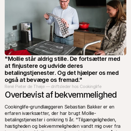
For kunder
Find ud af, hvorfor Mollie er på din bankudskrift
For Mollie-kunder
Kontakt vores kundesupport
Kontakt salg
Oplev hvordan vi kan hjælpe din forretning
"Mollie står aldrig stille. De fortsætter med 
at finjustere og udvide deres 
betalingstjenester. Og det hjælper os med 
også at bevæge os fremad."
René Pieter de Theije — driftsleder hos Cookinglife
Overbevist af bekvemmelighed
Cookinglife-grundlæggeren Sebastian Bakker er en 
erfaren iværksætter, der har brugt Mollie-
betalingstjenester i omkring ti år. "Tilgængeligheden, 
hastigheden og bekvemmeligheden vandt mig over fra 