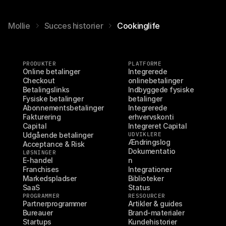
Mollie
Succes historier
Cookinglife
PRODUKTER
PLATFORME
Online betalinger
Integrerede 
Checkout
onlinebetalinger
Betalingslinks
Indbyggede fysiske 
Fysiske betalinger
betalinger
Abonnementsbetalinger
Integrerede 
Fakturering
erhvervskonti
Capital
Integreret Capital
Udgående betalinger
UDVIKLERE
Ændringslog
Acceptance & Risk
Dokumentatio
LØSNINGER
E-handel
n
Franchises
Integrationer
Markedspladser
Biblioteker
SaaS
Status
PROGRAMMER
RESSOURCER
Partnerprogrammer
Artikler & guides
Bureauer
Brand-materialer
Startups
Kundehistorier