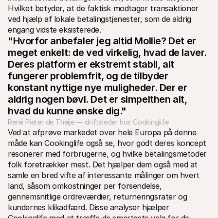
Hvilket betyder, at de faktisk modtager transaktioner 
ved hjælp af lokale betalingstjenester, som de aldrig 
engang vidste eksisterede.
"Hvorfor anbefaler jeg altid Mollie? Det er 
meget enkelt: de ved virkelig, hvad de laver. 
Deres platform er ekstremt stabil, alt 
fungerer problemfrit, og de tilbyder 
konstant nyttige nye muligheder. Der er 
aldrig nogen bøvl. Det er simpelthen alt, 
hvad du kunne ønske dig."
René Pieter de Theije — driftsleder hos Cookinglife
Ved at afprøve markedet over hele Europa på denne 
måde kan Cookinglife også se, hvor godt deres koncept 
resonerer med forbrugerne, og hvilke betalingsmetoder 
folk foretrækker mest. Det hjælper dem også med at 
samle en bred vifte af interessante målinger om hvert 
land, såsom omkostninger per forsendelse, 
gennemsnitlige ordreværdier, returneringsrater og 
kundernes klikadfærd. Disse analyser hjælper 