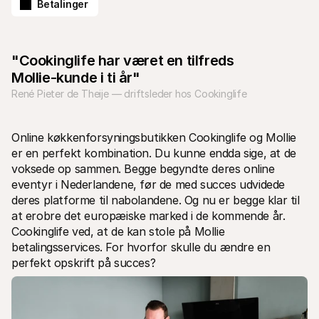
Betalinger
"Cookinglife har været en tilfreds 
Mollie-kunde i ti år"
René Pieter de Theije — driftsleder hos Cookinglife
Tekniske ressourcer
Mollie 
Udviklerportal
Doku
Opdag udviklerressourcer og opdateringer
Udfors
Online køkkenforsyningsbutikken Cookinglife og Mollie 
Biblioteker
Statu
Integrer Mollie med klar-til-brug biblioteker
Tjek 
er en perfekt kombination. Du kunne endda sige, at de 
Discord-fællesskab
Ændr
voksede op sammen. Begge begyndte deres online 
Bliv en del af vores udviklerfællesskab
Læs om
eventyr i Nederlandene, før de med succes udvidede 
Om Mollie
Mollie 
Priser
Artik
deres platforme til nabolandene. Og nu er begge klar til 
Se vores priser
Opdag 
at erobre det europæiske marked i de kommende år. 
virks
Om os
Cookinglife ved, at de kan stole på Mollie 
Succe
Lær mere om vores historie og 
betalingsservices. For hvorfor skulle du ændre en 
værdier
Se hvo
Nyheder
Papir
perfekt opskrift på succes?
Læs de seneste Mollie nyheder
Downlo
Karrierer
Kom og arbejd hos os - vi søger nye 
medarbejdere!
Kontakt