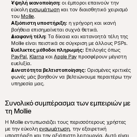
Υψηλή ικανοποίηση:
 οι έμποροι επαινούν την 
Για τους αγοραστές
εύκολη 
ενσωμάτωση
 και τον διαισθητικό χειρισμό 
Ανακαλύψτε γιατί η Mollie εμφανίζεται στην τραπεζική 
σας δήλωση
του 
Mollie
.
Για πελάτες της Mollie
Αξιόπιστη υποστήριξη:
 η γρήγορη και ικανή 
Επικοινωνήστε με την ομάδα υποστήριξης πελατών μας
βοήθεια επισημαίνεται συχνά θετικά.
Επικοινωνήστε με τις πωλήσεις
Διαφανή τέλη:
Ανακαλύψτε πώς μπορούμε να βοηθήσουμε την 
 Τα δίκαια και κατανοητά τέλη της 
επιχείρησή σας
Mollie είναι πειστικά σε σύγκριση με άλλους PSPs.
Ευέλικτες μέθοδοι πληρωμής:
 Επιλογές όπως 
PayPal
, 
Klarna
 και 
Apple Pay
 προσφέρουν μέγιστη 
ευελιξία.
Δυνατότητα βελτιστοποίησης:
 Ορισμένες κριτικές 
φωνές μάς βοηθούν να βελτιώνουμε περαιτέρω την 
υπηρεσία μας.
Συνολικό συμπέρασμα των εμπειριών με 
τη Mollie
Η Mollie εντυπωσιάζει τους περισσότερους χρήστες 
με την εύκολη 
ενσωμάτωση
, την εξαιρετική 
υποστήριξη και την αξιόπιστη λειτουργία. Αυτό είναι 