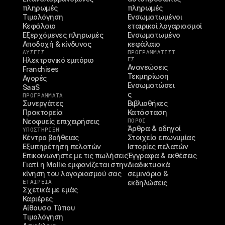
πληρωμές
πληρωμές
Τιμολόγηση
Ενσωματωμένοι 
Κεφάλαιο
εταιρικοί λογαριασμοί
Εξερχόμενες πληρωμές
Ενσωματωμένο 
Αποδοχή & κίνδυνος
κεφάλαιο
ΛΥΣΕΙΣ
ΠΡΟΓΡΑΜΜΑΤΙΣΤ
Ηλεκτρονικό εμπόριο
ΈΣ
Ανανεώσεις
Franchises
Τεκμηρίωση
Αγορές
Ενσωματώσει
SaaS
ς
ΠΡΟΓΡΑΜΜΑΤΑ
Συνεργάτες
Βιβλιοθήκες
Πρακτορεία
Κατάσταση
Νεοφυείς επιχειρήσεις
ΠΌΡΟΙ
Άρθρα & οδηγοί
ΥΠΟΣΤΉΡΙΞΗ
Κέντρο βοήθειας
Στοιχεία επωνυμίας
Εξυπηρέτηση πελατών
Ιστορίες πελατών
Επικοινωνήστε με τις πωλήσεις
Έγγραφα & εκθέσεις
Γιατί η Mollie εμφανίζεται στην 
Διαδικτυακά 
κίνηση του λογαριασμού σας
σεμινάρια & 
ΕΤΑΙΡΕΊΑ
εκδηλώσεις
Σχετικά με εμάς
Καριέρες
Αίθουσα Τύπου
Τιμολόγηση