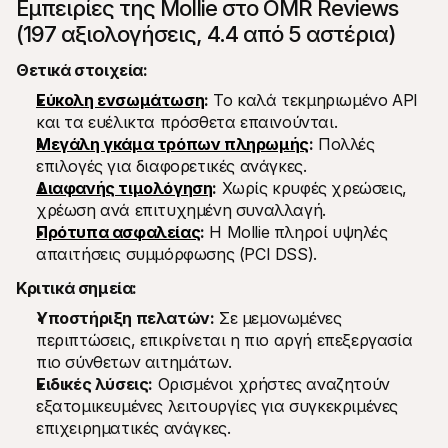
Εμπειρίες της Mollie στο OMR Reviews 
(197 αξιολογήσεις, 4.4 από 5 αστέρια)
Θετικά στοιχεία:
Εύκολη ενσωμάτωση
:
 Το καλά τεκμηριωμένο API 
και τα ευέλικτα πρόσθετα επαινούνται.
Μεγάλη γκάμα τρόπων πληρωμής
:
 Πολλές 
επιλογές για διαφορετικές ανάγκες.
Διαφανής τιμολόγηση
:
 Χωρίς κρυφές χρεώσεις, 
χρέωση ανά επιτυχημένη συναλλαγή.
Πρότυπα ασφαλείας
:
 Η Mollie πληροί υψηλές 
απαιτήσεις συμμόρφωσης (PCI DSS).
Κριτικά σημεία:
Υποστήριξη πελατών:
 Σε μεμονωμένες 
περιπτώσεις, επικρίνεται η πιο αργή επεξεργασία 
πιο σύνθετων αιτημάτων.
Ειδικές λύσεις:
 Ορισμένοι χρήστες αναζητούν 
εξατομικευμένες λειτουργίες για συγκεκριμένες 
επιχειρηματικές ανάγκες.