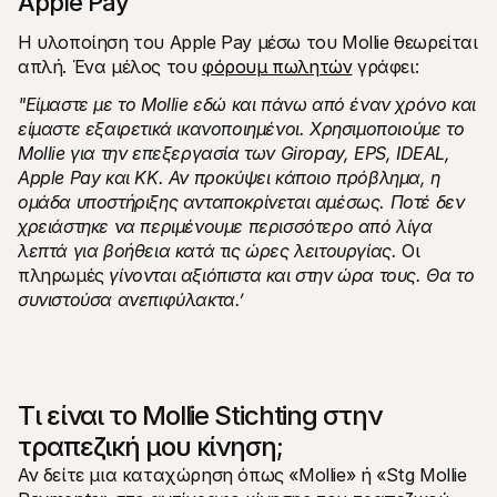
Apple Pay
Η υλοποίηση του Apple Pay μέσω του Mollie θεωρείται 
απλή. Ένα μέλος του 
φόρουμ πωλητών
 γράφει:
"Είμαστε με το Mollie εδώ και πάνω από έναν χρόνο και 
είμαστε εξαιρετικά ικανοποιημένοι. Χρησιμοποιούμε το 
Mollie για την επεξεργασία των Giropay, EPS, IDEAL, 
Apple Pay και KK. Αν προκύψει κάποιο πρόβλημα, η 
ομάδα υποστήριξης ανταποκρίνεται αμέσως. Ποτέ δεν 
χρειάστηκε να περιμένουμε περισσότερο από λίγα 
λεπτά για βοήθεια κατά τις ώρες λειτουργίας.
 Οι 
πληρωμές 
γίνονται αξιόπιστα και στην ώρα τους. Θα το 
συνιστούσα ανεπιφύλακτα.’
Τι είναι το Mollie Stichting στην 
τραπεζική μου κίνηση;
Αν δείτε μια καταχώρηση όπως «Mollie» ή «Stg Mollie 