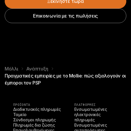
Ξεκινήστε τώρα
Επικοινωνία με τις πωλήσεις
Μόλλι
Ανάπτυξη
Πραγματικές εμπειρίες με το Mollie: πώς αξιολογούν οι
έμποροι τον PSP
ΠΡΟΪΌΝΤΑ
ΠΛΑΤΦΟΡΜΕΣ
Διαδικτυακές πληρωμές
Ενσωματωμένες 
Ταμείο
ηλεκτρονικές 
Σύνδεσμοι πληρωμής
πληρωμές
Πληρωμές δια ζώσης
Ενσωματωμένες 
Επαναλαμβανόμενες 
αυτοπρόσωπες 