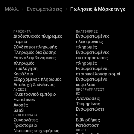
Μόλλι
Ενσωματώσεις
Πωλήσεις & Μάρκετινγκ
ΠΡΟΪΌΝΤΑ
ΠΛΑΤΦΟΡΜΕΣ
Διαδικτυακές πληρωμές
Ενσωματωμένες 
Ταμείο
ηλεκτρονικές 
Σύνδεσμοι πληρωμής
πληρωμές
Πληρωμές δια ζώσης
Ενσωματωμένες 
Επαναλαμβανόμενες 
αυτοπρόσωπες 
πληρωμές
πληρωμές
Τιμολόγηση
Ενσωματωμένοι 
Κεφάλαιο
εταιρικοί λογαριασμοί
Εξερχόμενες πληρωμές
Ενσωματωμένο 
Αποδοχή & κίνδυνος
κεφάλαιο
ΛΥΣΕΙΣ
ΠΡΟΓΡΑΜΜΑΤΙΣΤ
Ηλεκτρονικό εμπόριο
ΈΣ
Ανανεώσεις
Franchises
Τεκμηρίωση
Αγορές
Ενσωματώσει
SaaS
ς
ΠΡΟΓΡΑΜΜΑΤΑ
Συνεργάτες
Βιβλιοθήκες
Πρακτορεία
Κατάσταση
Νεοφυείς επιχειρήσεις
ΠΌΡΟΙ