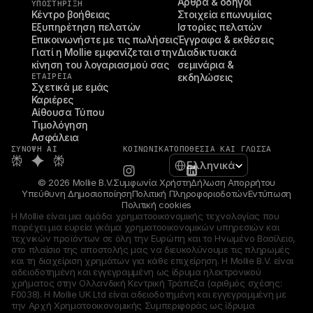
Άρθρα & οδηγοί
ΥΠΟΣΤΉΡΙΞΗ
Κέντρο βοήθειας
Στοιχεία επωνυμίας
Εξυπηρέτηση πελατών
Ιστορίες πελατών
Επικοινωνήστε με τις πωλήσεις
Έγγραφα & εκθέσεις
Γιατί η Mollie εμφανίζεται στην 
Διαδικτυακά 
κίνηση του λογαριασμού σας
σεμινάρια & 
ΕΤΑΙΡΕΊΑ
εκδηλώσεις
Σχετικά με εμάς
Καριέρες
Αίθουσα Τύπου
Τιμολόγηση
Ασφάλεια
ΣΎΝΟΨΗ AI
ΚΟΙΝΩΝΙΚΆ
ΤΟΠΟΘΕΣΊΑ ΚΑΙ ΓΛΏΣΣΑ
Select Language
Ελληνικά
© 2026 Mollie B.V.
Συμφωνία Χρήστη
Δήλωση Απορρήτου
Υπεύθυνη Δημοσιοποίηση
Πολιτική Πληροφοριοδοτών
Εντύπωση
Πολιτική cookies
Η Mollie είναι μια ομάδα χρηματοοικονομικής τεχνολογίας που 
παρέχει μια ευρεία γκάμα χρηματοοικονομικών υπηρεσιών και 
τεχνικών προϊόντων σε όλη την Ευρώπη και το Ηνωμένο Βασίλειο, 
στο πλαίσιο της αποστολής μας να διευκολύνουμε τις πληρωμές 
και τη διαχείριση χρημάτων για κάθε επιχείρηση. Η Mollie B.V. είναι 
αδειοδοτημένη και εγγεγραμμένη ως ίδρυμα ηλεκτρονικού 
χρήματος στην Ολλανδική Κεντρική Τράπεζα (αριθμός σχέσης: 
F0038). Η Mollie UK Ltd είναι αδειοδοτημένη και εγγεγραμμένη με 
την Αρχή Χρηματοοικονομικής Συμπεριφοράς ως ίδρυμα 