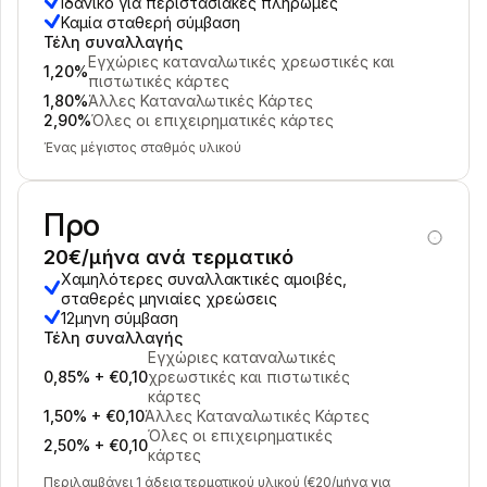
Ιδανικό για περιστασιακές πληρωμές
Για τους αγοραστές
Καμία σταθερή σύμβαση
Ανακαλύψτε γιατί η Mollie εμφανίζεται στην τραπεζική 
Τέλη συναλλαγής
σας δήλωση
Εγχώριες καταναλωτικές χρεωστικές και 
Για πελάτες της Mollie
1,20%
πιστωτικές κάρτες
Επικοινωνήστε με την ομάδα υποστήριξης πελατών μας
1,80%
Άλλες Καταναλωτικές Κάρτες
Επικοινωνήστε με τις πωλήσεις
2,90%
Όλες οι επιχειρηματικές κάρτες
Ανακαλύψτε πώς μπορούμε να βοηθήσουμε την 
επιχείρησή σας
Ένας μέγιστος σταθμός υλικού
Προ
20€/μήνα ανά τερματικό
Χαμηλότερες συναλλακτικές αμοιβές, 
σταθερές μηνιαίες χρεώσεις
12μηνη σύμβαση
Τέλη συναλλαγής
Εγχώριες καταναλωτικές 
0,85% + €0,10
χρεωστικές και πιστωτικές 
κάρτες
1,50% + €0,10
Άλλες Καταναλωτικές Κάρτες
Όλες οι επιχειρηματικές 
2,50% + €0,10
κάρτες
Περιλαμβάνει 1 άδεια τερματικού υλικού (€20/μήνα για 