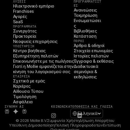
ΛΥΣΕΙΣ
ΠΡΟΓΡΑΜΜΑΤΙΣΤ
Ηλεκτρονικό εμπόριο
ΈΣ
Ανανεώσεις
Franchises
Τεκμηρίωση
Αγορές
Ενσωματώσει
SaaS
ς
ΠΡΟΓΡΑΜΜΑΤΑ
Συνεργάτες
Βιβλιοθήκες
Πρακτορεία
Κατάσταση
Νεοφυείς επιχειρήσεις
ΠΌΡΟΙ
Άρθρα & οδηγοί
ΥΠΟΣΤΉΡΙΞΗ
Κέντρο βοήθειας
Στοιχεία επωνυμίας
Εξυπηρέτηση πελατών
Ιστορίες πελατών
Επικοινωνήστε με τις πωλήσεις
Έγγραφα & εκθέσεις
Γιατί η Mollie εμφανίζεται στην 
Διαδικτυακά 
κίνηση του λογαριασμού σας
σεμινάρια & 
ΕΤΑΙΡΕΊΑ
εκδηλώσεις
Σχετικά με εμάς
Καριέρες
Αίθουσα Τύπου
Τιμολόγηση
Ασφάλεια
ΣΎΝΟΨΗ AI
ΚΟΙΝΩΝΙΚΆ
ΤΟΠΟΘΕΣΊΑ ΚΑΙ ΓΛΏΣΣΑ
Select Language
Ελληνικά
© 2026 Mollie B.V.
Συμφωνία Χρήστη
Δήλωση Απορρήτου
Υπεύθυνη Δημοσιοποίηση
Πολιτική Πληροφοριοδοτών
Εντύπωση
Πολιτική cookies