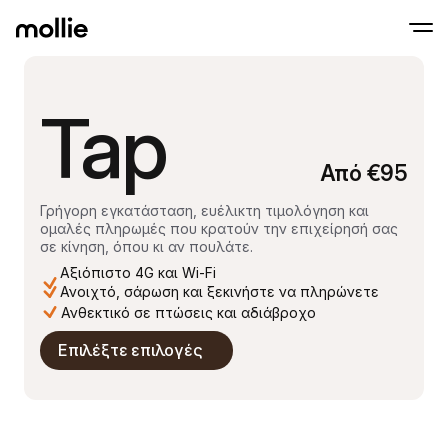
Tap
Δεχθέιτε πληρωμές
Διαδικτυακές πλ
Tap to Pay στο iPhone
Μάθετε περισσότερα
Αποδοχή και διαχείρι
Αποδεχτείτε επαφές πληρωμών απευθείας
διαδικτυακών πληρ
Από €95
Πληρωμές δια ζώ
Δεχτείτε πληρωμές μ
και συσκευές
Γρήγορη εγκατάσταση, ευέλικτη τιμολόγηση και 
Ταμείο
ομαλές πληρωμές που κρατούν την επιχείρησή σας 
Προσφέρετε ένα ταμε
σε κίνηση, όπου κι αν πουλάτε.
βελτιστοποιημένο για
Αξιόπιστο 4G και Wi-Fi
μετατροπές
Επαναλαμβανόμε
Ανοιχτό, σάρωση και ξεκινήστε να πληρώνετε
Συλλογή επαναλαμβ
Ανθεκτικό σε πτώσεις και αδιάβροχο
και συνδρομητικών
Αποδοχή & Κίνδυν
Επιλέξτε επιλογές
Προληφθείτε τη απάτ
βελτιστοποιήστε τη
Συνεργάτες
Για S
Για πρακτορεία
Εξερε
Μάθετε για το Πρόγραμμα Συνεργατών μας
Ecomm