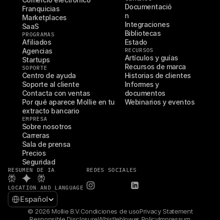
Documentació
Franquicias
n
Marketplaces
Integraciones
SaaS
Bibliotecas
PROGRAMAS
Afiliados
Estado
Agencias
RECURSOS
Artículos y guías
Startups
Recursos de marca
SOPORTE
Centro de ayuda
Historias de clientes
Soporte al cliente
Informes y 
Contacta con ventas
documentos
Por qué aparece Mollie en tu 
Webinarios y eventos
extracto bancario
EMPRESA
Sobre nosotros
Carreras
Sala de prensa
Precios
Seguridad
RESUMEN DE IA
REDES SOCIALES
LOCATION AND LANGUAGE
Select Language
Español
© 2026 Mollie B.V.
Condiciones de uso
Privacy Statement
Responsible Disclosure
Whistleblower Policy
Impressum