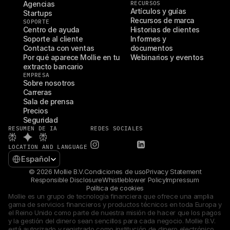
Agencias
RECURSOS
Artículos y guías
Startups
Recursos de marca
SOPORTE
Centro de ayuda
Historias de clientes
Soporte al cliente
Informes y 
Contacta con ventas
documentos
Por qué aparece Mollie en tu 
Webinarios y eventos
extracto bancario
EMPRESA
Sobre nosotros
Carreras
Sala de prensa
Precios
Seguridad
RESUMEN DE IA
REDES SOCIALES
LOCATION AND LANGUAGE
Select Language
Español
© 2026 Mollie B.V.
Condiciones de uso
Privacy Statement
Responsible Disclosure
Whistleblower Policy
Impressum
Política de cookies
Mollie es un grupo de tecnología financiera que ofrece una amplia 
gama de servicios financieros y productos técnicos en toda Europa y 
el Reino Unido como parte de nuestra misión de hacer que los pagos 
y la gestión del dinero sean sencillos para cada negocio. Mollie B.V. 
está autorizado y registrado como institución de dinero electrónico 