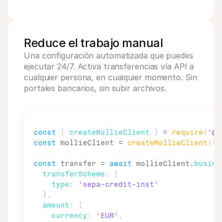
Reduce el trabajo manual
Una configuración automatizada que puedes 
ejecutar 24/7. Activa transferencias vía API a 
cualquier persona, en cualquier momento. Sin 
portales bancarios, sin subir archivos.
const
{
createMollieClient
}
 = 
require
(
'@m
const
mollieClient
 = 
createMollieClient
(
{
const
transfer
 = 
await
mollieClient
.
busine
transferScheme
:
{
type
:
'sepa-credit-inst'
}
,
amount
:
{
currency
:
'EUR'
,