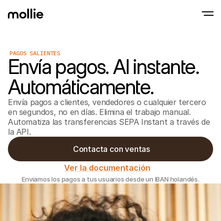
PAGOS SALIENTES
Envía pagos. Al instante.
Aceptar pagos
Pagos en línea
Automáticamente.
Tap to Pay en iPhone
Saber más
Aceptar y gestionar p
Acepta pagos contactless en tu iPhone con
Pagos en persona
Envía pagos a clientes, vendedores o cualquier tercero
Aceptar pagos con ter
dispositivos
en segundos, no en días. Elimina el trabajo manual.
Checkout
Automatiza las transferencias SEPA Instant a través de
Pagos recurrentes y 
la API.
Pagos recurrentes
Pagos recurrentes y 
 Contacta con ventas
Aceptación y ries
Prevenir fraude y opti
Ver la documentación
conversión
Socios
Enviamos los pagos a tus usuarios desde un IBAN holandés.
Para
Para agencias
Descub
Descubre nuestro Programa de socios para agencias
electr