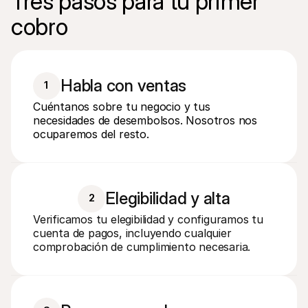
Tres pasos para tu primer 
koen.mulder@mollie.com
KM
Administrador
cobro
camille.van.den.bogeart@mollie.com
CC
Habla con ventas
1
Cuéntanos sobre tu negocio y tus
necesidades de desembolsos. Nosotros nos
ocuparemos del resto.
Elegibilidad y alta
2
Verificamos tu elegibilidad y configuramos tu 
cuenta de pagos, incluyendo cualquier 
comprobación de cumplimiento necesaria.