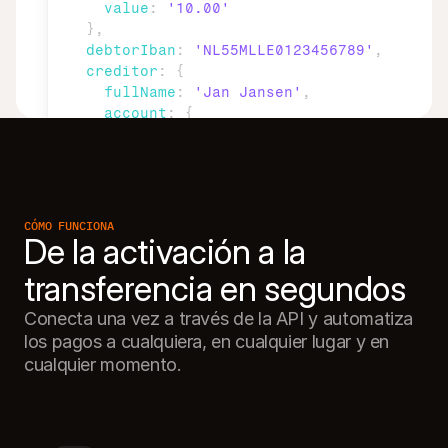
value
:
'10.00'
}
,
debtorIban
:
'NL55MLLE0123456789'
,
creditor
:
{
fullName
:
'Jan Jansen'
,
account
:
{
iban
:
'NL02ABNA0123456789'
}
}
,
description
:
'Factura 12345'
,
metadata
:
{
CÓMO FUNCIONA
De la activación a la 
order_id
:
'12345'
,
customer_reference
:
'cust_001'
}
}
)
;
Conecta una vez a través de la API y automatiza 
los pagos a cualquiera, en cualquier lugar y en 