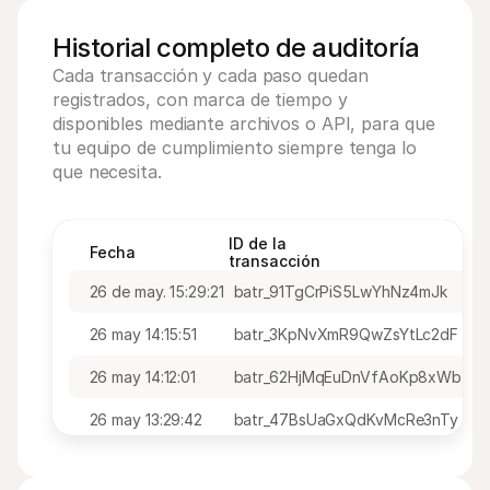
Historial completo de auditoría
Cada transacción y cada paso quedan 
registrados, con marca de tiempo y 
disponibles mediante archivos o API, para que 
tu equipo de cumplimiento siempre tenga lo 
que necesita.
ID de la 
Fecha
transacción
26 de may. 15:29:21
batr_91TgCrPiS5LwYhNz4mJk
26 may 14:15:51
batr_3KpNvXmR9QwZsYtLc2dF
26 may 14:12:01
batr_62HjMqEuDnVfAoKp8xWb
26 may 13:29:42
batr_47BsUaGxQdKvMcRe3nTy