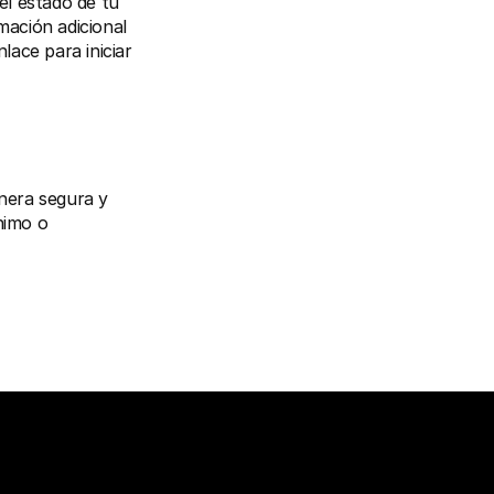
l estado de tu 
ación adicional 
ace para iniciar 
nera segura y 
imo o 