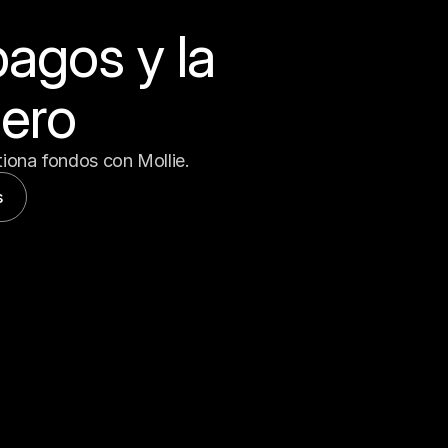
pagos y la 
nero
tiona fondos con Mollie.
s