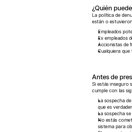
¿Quién puede
La política de den
están o estuvieron
Empleados poten
Ex empleados d
Accionistas de M
Cualquiera que 
Antes de pres
Si estás inseguro 
cumple con las sig
La sospecha de
que es verdade
La sospecha se 
No estás cometi
sistema para ob