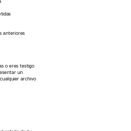
.
tidas
s anteriores
 o eres testigo 
esentar un 
ualquier archivo 