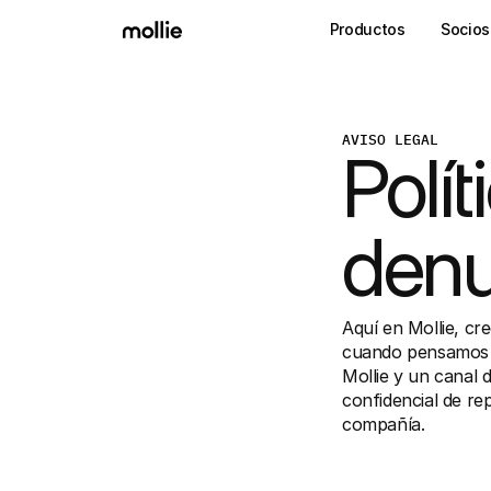
Productos
Socios
AVISO LEGAL
Polít
denu
Aquí en Mollie, cr
cuando pensamos q
Mollie y un canal
confidencial de re
compañía.