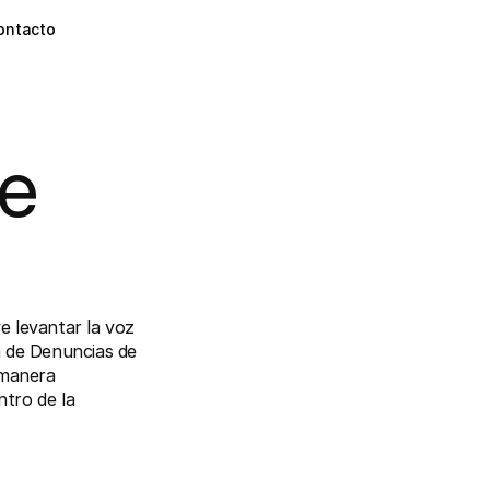
ontacto
e 
 levantar la voz 
 de Denuncias de 
manera 
tro de la 