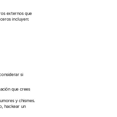
ros externos que 
ceros incluyen:
onsiderar si 
ción que crees 
rumores y chismes.
o, hackear un 