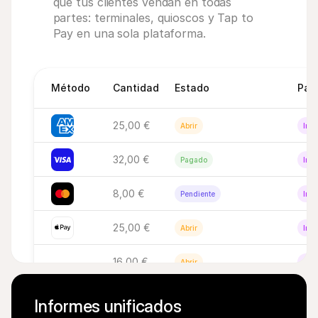
que tus clientes vendan en todas 
partes: terminales, quioscos y Tap to 
Pay en una sola plataforma.
Método
Cantidad
Estado
Pag
25,00 €
Abrir
Inac
32,00 €
Pagado
Inac
8,00 €
Pendiente
Inac
25,00 €
Abrir
Inac
16,00 €
Abrir
Inac
Informes unificados