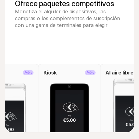
Ofrece paquetes competitivos
Monetiza el alquiler de dispositivos, las 
compras o los complementos de suscripción 
con una gama de terminales para elegir.
ra
Kiosk
Al aire libre
Activo
Activo