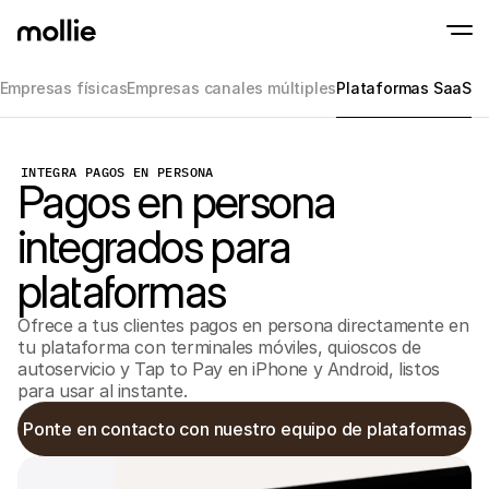
Empresas físicas
Empresas canales múltiples
Plataformas SaaS
Aceptar pagos
Pagos en línea
INTEGRA PAGOS EN PERSONA
Tap to Pay en iPhone
Pagos en persona
Saber más
Aceptar y gestionar p
Acepta pagos contactless en tu iPhone con
Pagos en persona
Aceptar pagos con ter
integrados para
dispositivos
Checkout
plataformas
Pagos recurrentes y 
Pagos recurrentes
Pagos recurrentes y 
Ofrece a tus clientes pagos en persona directamente en
Aceptación y ries
tu plataforma con terminales móviles, quioscos de
Prevenir fraude y opti
autoservicio y Tap to Pay en iPhone y Android, listos
conversión
para usar al instante.
Socios
Para
Para agencias
Ponte en contacto con nuestro equipo de plataformas
Descub
Descubre nuestro Programa de socios para agencias
electr