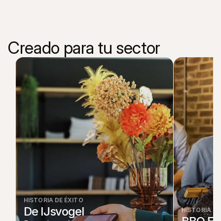
Creado para tu sector
HISTORIA DE ÉXITO
De IJsvogel
HISTORIA DE