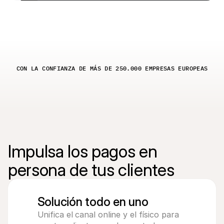
Compradores
Por qué Mollie está en tu extracto bancario
Clientes de Mollie
Contactar equipo de atención al cliente
Contactar equipo de ventas
Descubre cómo podemos ayudar a tu empresa
CON LA CONFIANZA DE MÁS DE 250.000 EMPRESAS EUROPEAS
Impulsa los pagos en 
persona de tus clientes
Solución todo en uno
Unifica el canal online y el físico para 