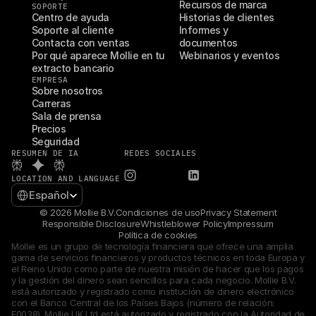
Recursos de marca
SOPORTE
Centro de ayuda
Historias de clientes
Soporte al cliente
Informes y 
Contacta con ventas
documentos
Por qué aparece Mollie en tu 
Webinarios y eventos
extracto bancario
EMPRESA
Sobre nosotros
Carreras
Sala de prensa
Precios
Seguridad
RESUMEN DE IA
REDES SOCIALES
LOCATION AND LANGUAGE
Select Language
Español
© 2026 Mollie B.V.
Condiciones de uso
Privacy Statement
Responsible Disclosure
Whistleblower Policy
Impressum
Política de cookies
Mollie es un grupo de tecnología financiera que ofrece una amplia 
gama de servicios financieros y productos técnicos en toda Europa y 
el Reino Unido como parte de nuestra misión de hacer que los pagos 
y la gestión del dinero sean sencillos para cada negocio. Mollie B.V. 
está autorizado y registrado como institución de dinero electrónico 
con el Banco Central de los Países Bajos (número de relación: 
F0038). Mollie UK Ltd está autorizado y registrado con la Autoridad de 