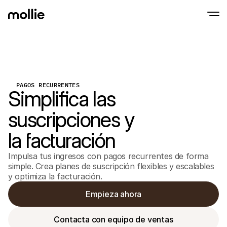
Aceptar pagos
Pagos en línea
Tap to Pay en iPhone
PAGOS RECURRENTES
Saber más
Aceptar y gestionar p
Simplifica las
Acepta pagos contactless en tu iPhone con
Pagos en persona
Aceptar pagos con ter
suscripciones y
dispositivos
Checkout
Pagos recurrentes y 
la facturación
Pagos recurrentes
Pagos recurrentes y 
Impulsa tus ingresos con pagos recurrentes de forma
Aceptación y ries
simple. Crea planes de suscripción flexibles y escalables
Prevenir fraude y opti
conversión
y optimiza la facturación.
Socios
Para
Empieza ahora
Para agencias
Descub
Descubre nuestro Programa de socios para agencias
electr
Contacta con equipo de ventas