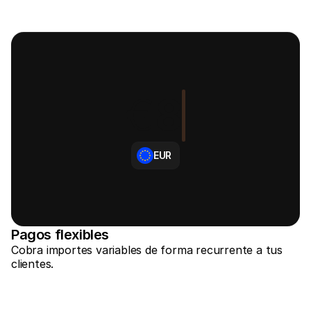
Compradores
Por qué Mollie está en tu extracto bancario
Clientes de Mollie
Contactar equipo de atención al cliente
Contactar equipo de ventas
Descubre cómo podemos ayudar a tu empresa
€
8
EUR
Pagos flexibles
Cobra importes variables de forma recurrente a tus 
clientes.