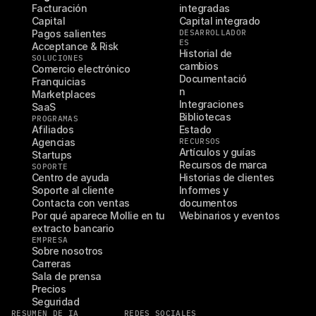
Facturación
integradas
Capital
Capital integrado
Pagos salientes
DESARROLLADOR
ES
Acceptance & Risk
Historial de 
SOLUCIONES
cambios
Comercio electrónico
Documentació
Franquicias
n
Marketplaces
Integraciones
SaaS
Bibliotecas
PROGRAMAS
Afiliados
Estado
Agencias
RECURSOS
Artículos y guías
Startups
Recursos de marca
SOPORTE
Centro de ayuda
Historias de clientes
Soporte al cliente
Informes y 
Contacta con ventas
documentos
Por qué aparece Mollie en tu 
Webinarios y eventos
extracto bancario
EMPRESA
Sobre nosotros
Carreras
Sala de prensa
Precios
Seguridad
RESUMEN DE IA
REDES SOCIALES