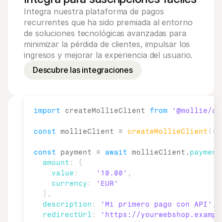
Integra nuestra plataforma de pagos 
recurrentes que ha sido premiada al entorno 
de soluciones tecnológicas avanzadas para 
minimizar la pérdida de clientes, impulsar los 
ingresos y mejorar la experiencia del usuario.
Descubre las integraciones
import
createMollieClient
from
'@mollie/ap
const
mollieClient
 = 
createMollieClient
(
{
const
payment
 = 
await
mollieClient
.
payment
amount
:
{
value
:
'10.00'
,
currency
:
'EUR'
}
,
description
:
'Mi primero pago con API'
,
redirectUrl
:
'https://yourwebshop.exampl