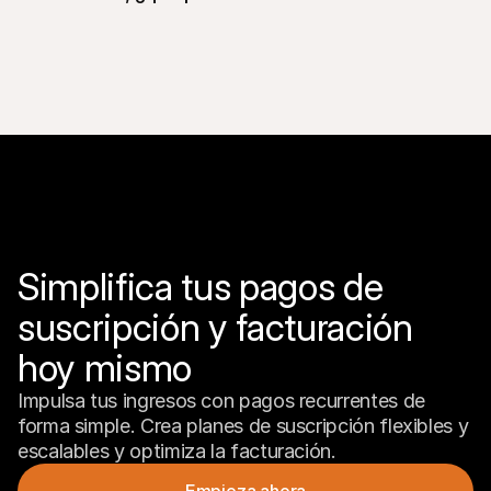
iDEAL
Bancontact
EPS
Integra el procesador de pagos en tu 
Belfius
tienda online
Credit card
PayPal
Simplifica tus pagos de 
Configura los planes de suscripción
suscripción y facturación 
hoy mismo
Impulsa tus ingresos con pagos recurrentes de 
forma simple. Crea planes de suscripción flexibles y 
escalables y optimiza la facturación.
Empieza ahora