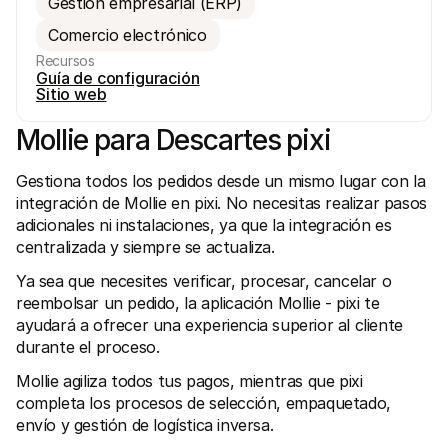
Gestión empresarial (ERP)
Comercio electrónico
Recursos
Guía de configuración
Sitio web
Mollie para Descartes pixi
Recursos técnicos
Mollie 
Portal para desarrolladores
Docu
Gestiona todos los pedidos desde un mismo lugar con la 
Descubre recursos para desarrolladores y actualizaciones
Descub
Biblioteca
Esta
integración de Mollie en pixi. No necesitas realizar pasos 
Integra Mollie con bibliotecas listas para usar
Consul
adicionales ni instalaciones, ya que la integración es 
Comunidad Discord
Chan
centralizada y siempre se actualiza.
Únete a nuestra comunidad de desarrolladores
Infórm
Sobre Mollie
Conten
Ya sea que necesites verificar, procesar, cancelar o 
Precios
Artíc
reembolsar un pedido, la aplicación Mollie - pixi te 
Consultar nuestros precios
Descub
ayudar
Sobre nosotros
ayudará a ofrecer una experiencia superior al cliente 
Histo
Descubre más sobre nuestra 
durante el proceso.
historia y valores
Mira c
client
Noticias
Mollie agiliza todos tus pagos, mientras que pixi 
Archi
Leer las últimas noticias de Mollie
completa los procesos de selección, empaquetado, 
Descar
Vacantes
¡Trabaja con nosotros!
envío y gestión de logística inversa.
Contacto