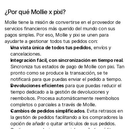
Compradores
Por qué Mollie está en tu extracto bancario
¿Por qué Mollie x pixi?
Clientes de Mollie
Contactar equipo de atención al cliente
Mollie tiene la misión de convertirse en el proveedor de 
Contactar equipo de ventas
Descubre cómo podemos ayudar a tu empresa
servicios financieros más querido del mundo con sus 
pagos simples. Por eso, Mollie y pixi se unen para 
ayudarte a gestionar todos tus pedidos con:
Una vista única de todos tus pedidos
, envíos y 
cancelaciones.
Integración fácil, con sincronización en tiempo real
. 
Sincroniza tus estados de pago de Mollie con pixi. Tan 
pronto como se produce la transacción, se te 
notificará para que puedas enviar el pedido a tiempo.
Devoluciones eficientes
 para que puedas reducir el 
tiempo dedicado a la gestión de devoluciones y 
reembolsos. Procesa automáticamente reembolsos 
completos o parciales a través de Mollie.
Cambios de pedidos simplificados
. Evita retrasos en 
la gestión de pedidos facilitando a los compradores la 
opción de añadir o quitar artículos de sus pedidos. 