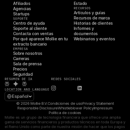
Afiliados
Estado
Agencias
RECURSOS
Artículos y guías
Startups
Recursos de marca
SOPORTE
Centro de ayuda
Historias de clientes
Soporte al cliente
Informes y 
Contacta con ventas
documentos
Por qué aparece Mollie en tu 
Webinarios y eventos
extracto bancario
EMPRESA
Sobre nosotros
Carreras
Sala de prensa
Precios
Seguridad
RESUMEN DE IA
REDES SOCIALES
LOCATION AND LANGUAGE
Select Language
Español
© 2026 Mollie B.V.
Condiciones de uso
Privacy Statement
Responsible Disclosure
Whistleblower Policy
Impressum
Política de cookies
Mollie es un grupo de tecnología financiera que ofrece una amplia 
gama de servicios financieros y productos técnicos en toda Europa y 
el Reino Unido como parte de nuestra misión de hacer que los pagos 