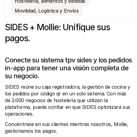
Hostelería, alimentos y bebidas
Movilidad, Logística y Envíos
SIDES + Mollie: Unifique sus 
pagos.
Recursos técnicos
Mollie 
Portal para desarrolladores
Docu
Descubre recursos para desarrolladores y actualizaciones
Descub
Conecte su sistema tpv sides y los pedidos 
Biblioteca
Esta
in-app para tener una visión completa de 
Integra Mollie con bibliotecas listas para usar
Consul
Comunidad Discord
Chan
su negocio.
Únete a nuestra comunidad de desarrolladores
Infórm
Sobre Mollie
Conten
SIDES reúne su caja registradora, la gestión de cocina y 
Precios
Artíc
Consultar nuestros precios
Descub
los pedidos por código qr en un solo sistema. Con más 
ayudar
Sobre nosotros
de 2.000 negocios de hostelería que utilizan la 
Histo
Descubre más sobre nuestra 
plataforma, puede confiar en que SIDES optimizará sus 
historia y valores
Mira c
client
Noticias
operaciones.
Archi
Leer las últimas noticias de Mollie
Descar
Concéntrese en sus clientes mientras nosotros, Mollie, 
Vacantes
¡Trabaja con nosotros!
gestionamos los pagos.
Contacto