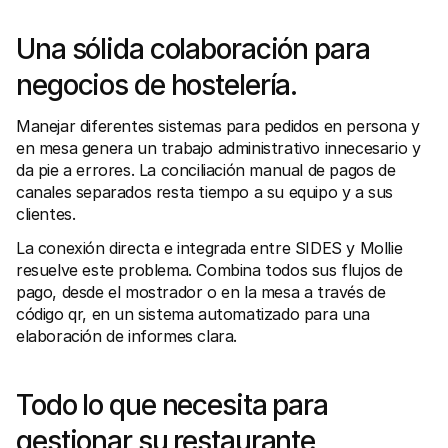
Compradores
Por qué Mollie está en tu extracto bancario
Una sólida colaboración para 
Clientes de Mollie
Contactar equipo de atención al cliente
negocios de hostelería.
Contactar equipo de ventas
Descubre cómo podemos ayudar a tu empresa
Manejar diferentes sistemas para pedidos en persona y 
en mesa genera un trabajo administrativo innecesario y 
da pie a errores. La conciliación manual de pagos de 
canales separados resta tiempo a su equipo y a sus 
clientes.
La conexión directa e integrada entre SIDES y Mollie 
resuelve este problema. Combina todos sus flujos de 
pago, desde el mostrador o en la mesa a través de 
código qr, en un sistema automatizado para una 
elaboración de informes clara.
Todo lo que necesita para 
gestionar su restaurante