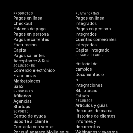
PRODUCTOS
PLATAFORMAS
Pagos en línea
Pagos en línea 
Checkout
integrados
Enlaces de pago
Pagos en persona 
Pagos en persona
integrados
Pagos recurrentes
Cuentas comerciales 
Facturación
integradas
Capital
Capital integrado
Pagos salientes
DESARROLLADOR
ES
Acceptance & Risk
Historial de 
SOLUCIONES
cambios
Comercio electrónico
Documentació
Franquicias
n
Marketplaces
Integraciones
SaaS
Bibliotecas
PROGRAMAS
Afiliados
Estado
Agencias
RECURSOS
Artículos y guías
Startups
Recursos de marca
SOPORTE
Centro de ayuda
Historias de clientes
Soporte al cliente
Informes y 
Contacta con ventas
documentos
Por qué aparece Mollie en tu 
Webinarios y eventos