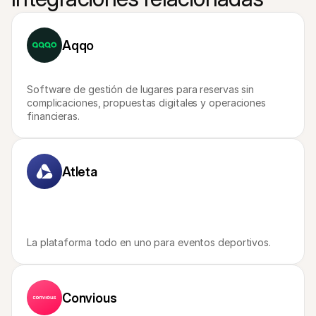
Compradores
Por qué Mollie está en tu extracto bancario
Clientes de Mollie
Contactar equipo de atención al cliente
Aqqo
Contactar equipo de ventas
Descubre cómo podemos ayudar a tu empresa
Software de gestión de lugares para reservas sin 
complicaciones, propuestas digitales y operaciones 
financieras.
Atleta
La plataforma todo en uno para eventos deportivos.
Convious