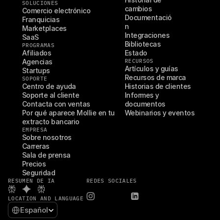
SOLUCIONES
cambios
Comercio electrónico
Documentació
Franquicias
n
Marketplaces
Integraciones
SaaS
Bibliotecas
PROGRAMAS
Afiliados
Estado
Agencias
RECURSOS
Artículos y guías
Startups
Recursos de marca
SOPORTE
Centro de ayuda
Historias de clientes
Soporte al cliente
Informes y 
Contacta con ventas
documentos
Por qué aparece Mollie en tu 
Webinarios y eventos
extracto bancario
EMPRESA
Sobre nosotros
Carreras
Sala de prensa
Precios
Seguridad
RESUMEN DE IA
REDES SOCIALES
LOCATION AND LANGUAGE
Select Language
Español