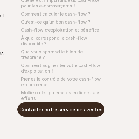
Quelle est l’importance du cash-flow 
pour les e-commerçants ?
Comment calculer le cash-flow ?
t 
Qu’est-ce qu’un bon cash-flow ?
Cash-flow d’exploitation et bénéfice
À quoi correspond le cash-flow 
disponible ?
Que vous apprend le bilan de 
s 
trésorerie ?
Comment augmenter votre cash-flow 
d’exploitation ?
Prenez le contrôle de votre cash-flow 
e-commerce
Mollie ou les paiements en ligne sans 
efforts
Contacter notre service des ventes