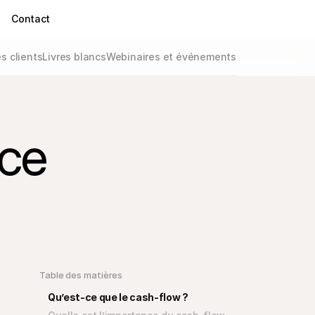
Contact
 clients
Livres blancs
Webinaires et événements
rce
Table des matières
Qu’est-ce que le cash-flow ?