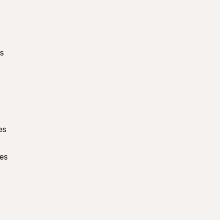
s 
s 
es 