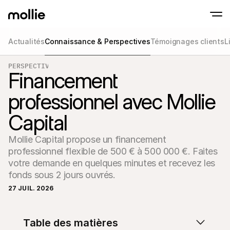
Actualités
Connaissance & Perspectives
Témoignages clients
L
Paiements
PERSPECTIVES
Paiements en ligne
Tap to Pay sur iPhone
Financement
En savoir plus
Acceptez et gérez d
Acceptez les paiements sans contact sur vot
Paiement en point
professionnel avec Mollie
Encaissez des paiemen
de terminaux et périp
Checkout
Capital
Proposez un checkout
pour la conversion
Paiement récurren
Mollie Capital propose un financement 
Encaissez des paieme
professionnel flexible de 500 € à 500 000 €. Faites 
récurrents et des a
votre demande en quelques minutes et recevez les 
Acceptance and Ri
Empêchez la fraude et
fonds sous 2 jours ouvrés.
taux de conversion
27 JUIL. 2026
Partenaires
Pour 
Pour les agences
Découv
En savoir plus sur notre Programme Partenaire Agence
Table des matières
comm