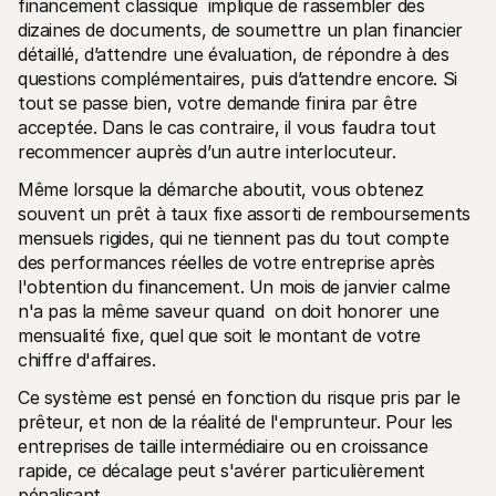
financement classique  implique de rassembler des 
Contact
Pour les consommateurs
dizaines de documents, de soumettre un plan financier 
Découvrez pourquoi Mollie figure sur votre relevé bancaire
détaillé, d’attendre une évaluation, de répondre à des 
Pour les clients Mollie
questions complémentaires, puis d’attendre encore. Si 
Contactez notre équipe support
tout se passe bien, votre demande finira par être 
Pour obtenir un devis
Découvrez comment nous pouvons aider votre entreprise
acceptée. Dans le cas contraire, il vous faudra tout 
recommencer auprès d’un autre interlocuteur.
Même lorsque la démarche aboutit, vous obtenez 
souvent un prêt à taux fixe assorti de remboursements 
mensuels rigides, qui ne tiennent pas du tout compte 
des performances réelles de votre entreprise après 
l'obtention du financement. Un mois de janvier calme 
n'a pas la même saveur quand  on doit honorer une 
mensualité fixe, quel que soit le montant de votre 
chiffre d'affaires.
Ce système est pensé en fonction du risque pris par le 
prêteur, et non de la réalité de l'emprunteur. Pour les 
entreprises de taille intermédiaire ou en croissance 
rapide, ce décalage peut s'avérer particulièrement 
pénalisant.