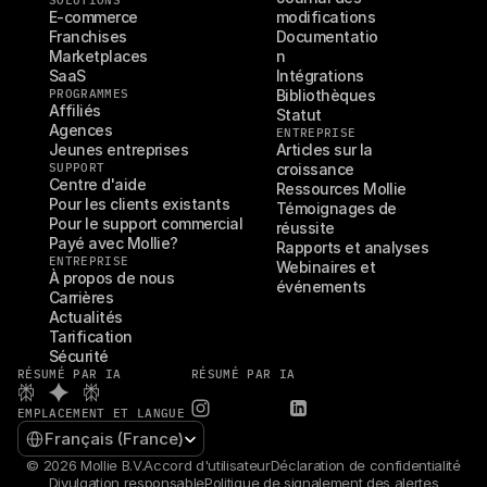
SOLUTIONS
E-commerce
modifications
Franchises
Documentatio
Marketplaces
n
SaaS
Intégrations
PROGRAMMES
Bibliothèques
Affiliés
Statut
Agences
ENTREPRISE
Jeunes entreprises
Articles sur la 
SUPPORT
croissance
Centre d'aide
Ressources Mollie
Pour les clients existants
Témoignages de 
Pour le support commercial
réussite
Payé avec Mollie?
Rapports et analyses
ENTREPRISE
Webinaires et 
À propos de nous
événements
Carrières
Actualités
Tarification
Sécurité
RÉSUMÉ PAR IA
RÉSUMÉ PAR IA
EMPLACEMENT ET LANGUE
Select Language
Français (France)
© 2026 Mollie B.V.
Accord d'utilisateur
Déclaration de confidentialité
Divulgation responsable
Politique de signalement des alertes