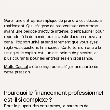
Gérer une entreprise implique de prendre des décisions 
rapidement. Qu'il s'agisse de reconstituer des stocks 
avant une période d'activité intense, d'embaucher pour 
Ressources techniques
API Mol
répondre à la demande ou d'investir dans un nouveau 
Portail développeurs
Docu
Découvrez les ressources de développement et les mises à 
Explor
canal, l'opportunité attend rarement que vous ayez 
jour
Statu
réglé vos questions financières. Cette tension entre le 
Bibliothèques
Vérifi
timing et le capital est l'un des points de pression les 
Intégrez Mollie avec des packages prêts à l'emploi
Chan
Communauté Discord
plus courants pour les entreprises en croissance.
Lisez 
Rejoignez notre communauté de développeurs
À propos de Mollie
Conten
Mollie Capital
 a été conçu pour alléger une partie de 
Tarifs
Conna
cette pression.
Consultez nos tarifs
Découv
peuven
À propos
Témoi
Notre histoire et nos valeurs
 Découvrez comment nous aidons 
Actualités
nos cl
Pourquoi le financement professionnel 
Lire les dernières actualités de 
Livre
Mollie
est-il si complexe ?
Téléch
Nous rejoindre
Rejoignez notre équipe - nous 
Pour la plupart des entreprises, le parcours de 
recrutons !