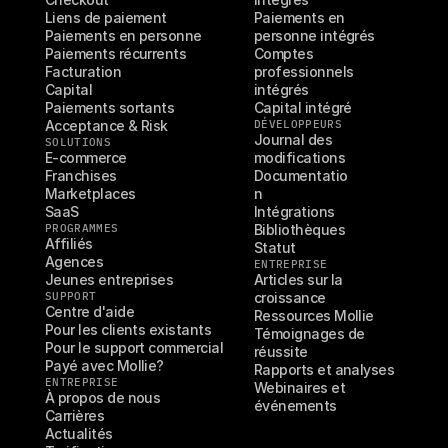
Liens de paiement
Paiements en 
Paiements en personne
personne intégrés
Paiements récurrents
Comptes 
Facturation
professionnels 
Capital
intégrés
Paiements sortants
Capital intégré
Acceptance & Risk
DÉVELOPPEURS
Journal des 
SOLUTIONS
E-commerce
modifications
Franchises
Documentatio
Marketplaces
n
SaaS
Intégrations
PROGRAMMES
Bibliothèques
Affiliés
Statut
Agences
ENTREPRISE
Jeunes entreprises
Articles sur la 
SUPPORT
croissance
Centre d'aide
Ressources Mollie
Pour les clients existants
Témoignages de 
Pour le support commercial
réussite
Payé avec Mollie?
Rapports et analyses
ENTREPRISE
Webinaires et 
À propos de nous
événements
Carrières
Actualités