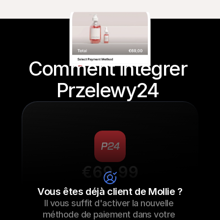
Comment intégrer 
Przelewy24 
€69.99
Sneaker laces
Vous êtes déjà client de Mollie ?
Il vous suffit d'activer la nouvelle 
€69.99
Sneaker laces
23/09/2022 17:29
méthode de paiement dans votre 
Paid