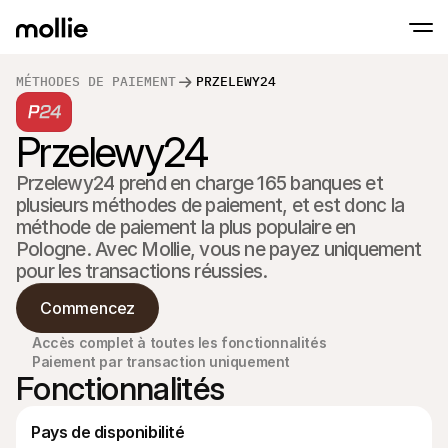
MÉTHODES DE PAIEMENT
PRZELEWY24
Paiements
Paiements en ligne
Przelewy24
Tap to Pay sur iPhone
En savoir plus
Acceptez et gérez d
Acceptez les paiements sans contact sur vot
Paiement en point
Przelewy24 prend en charge 165 banques et 
Encaissez des paiemen
de terminaux et périp
plusieurs méthodes de paiement, et est donc la 
Checkout
méthode de paiement la plus populaire en 
Proposez un checkout
Pologne. Avec Mollie, vous ne payez uniquement 
pour la conversion
Paiement récurren
pour les transactions réussies.
Encaissez des paieme
récurrents et des a
Commencez
Acceptance and Ri
Empêchez la fraude et
Accès complet à toutes les fonctionnalités
taux de conversion
Paiement par transaction uniquement
Fonctionnalités
Partenaires
Pour 
Pour les agences
Découv
En savoir plus sur notre Programme Partenaire Agence
Pays de disponibilité
comm