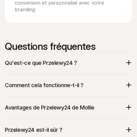
conversion et personnalisé avec votre 
branding:
Questions fréquentes
Qu'est-ce que Przelewy24 ?
Comment cela fonctionne-t-il ?
Avantages de Przelewy24 de Mollie
La méthode de paiement la plus populaire 
en Pologne
Przelewy24 est-il sûr ?
Fournit un soutien pour les virements 