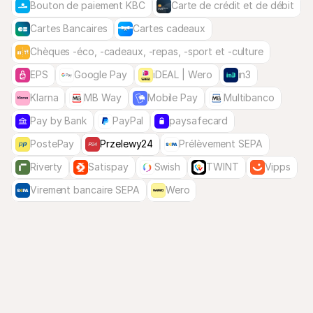
Bouton de paiement KBC
Carte de crédit et de débit
Cartes Bancaires
Cartes cadeaux
Chèques -éco, -cadeaux, -repas, -sport et -culture
EPS
Google Pay
iDEAL | Wero
in3
Klarna
MB Way
Mobile Pay
Multibanco
Pay by Bank
PayPal
paysafecard
PostePay
Przelewy24
Prélèvement SEPA
Riverty
Satispay
Swish
TWINT
Vipps
Virement bancaire SEPA
Wero