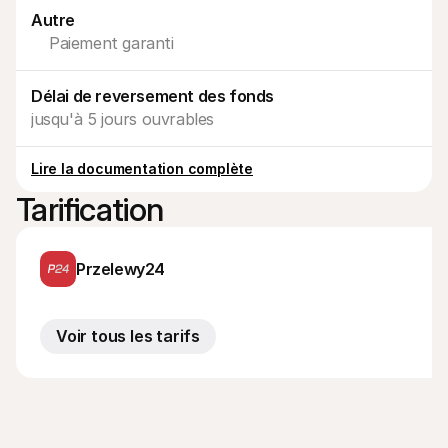
Contact
Autre
Pour les consommateurs
Découvrez pourquoi Mollie figure sur votre relevé bancaire
Paiement garanti
Pour les clients Mollie
Contactez notre équipe support
Pour obtenir un devis
Délai de reversement des fonds
Découvrez comment nous pouvons aider votre entreprise
jusqu'à 5 jours ouvrables
Lire la documentation complète
Tarification
Przelewy24
Voir tous les tarifs