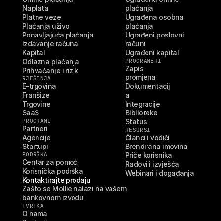
Naplata
plaćanja
Platne veze
Ugrađena osobna 
Plaćanja uživo
plaćanja
Ponavljajuća plaćanja
Ugrađeni poslovni 
Izdavanje računa
računi
Kapital
Ugrađeni kapital
Odlazna plaćanja
PROGRAMERI
Zapis 
Prihvaćanje i rizik
promjena
RJEŠENJA
E-trgovina
Dokumentacij
Franšize
a
Trgovine
Integracije
SaaS
Biblioteke
PROGRAMI
Status
Partneri
RESURSI
Agencije
Članci i vodiči
Startupi
Brendirana imovina
PODRŠKA
Priče korisnika
Centar za pomoć
Radovi i izvješća
Korisnička podrška
Webinari i događanja
Kontaktirajte prodaju
Zašto se Mollie nalazi na vašem 
bankovnom izvodu
TVRTKA
O nama