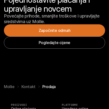
upravljanje novcem
Povećajte prihode, smanjite troškove i upravljajte 
sredstvima uz Mollie.
Započnite odmah
Pogledajte cijene
Mollie
Kontakt
Prodaja
PROIZVODI
PLATFORME
Online plaćanja
Ugrađena online 