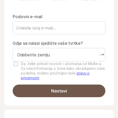
Poslovni e-mail
Tehnički resursi
Mollie 
Portali za programere
Doku
Gdje se nalazi sjedište vaše tvrtke?
Otkrijte resurse za programere i ažuriranja
Istraž
Biblioteke
Statu
Integrirajte Mollie s gotovim knjižnicama
Provje
Discord zajednica
Zabil
Da, želim primati novosti i ažuriranja od Mollie-a.
Pridružite se našoj zajednici programera
Pročit
Za više informacija o tome kako obrađujemo vaše
O Mollie
Mollie 
Cijene
Članci
podatke, molimo pročitajte naše
izjavu o
Pogledajte naše cijene
privatnosti
.
Otkrij
vašem
O nama
Priče
Saznajte više o našoj priči i 
Nastavi
vrijednostima
Pogled
kupce
Vijesti
Papiri
Pročitajte najnovije Mollie vijesti
Preuzm
Poslovi
Pridružite se našem timu – 
zapošljavamo!
Kontakt