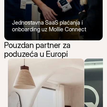
Jednostavna SaaS plaćanja i 
onboarding uz Mollie Connect
Pouzdan partner za 
Pročitajte cijelu priču
poduzeća u Europi