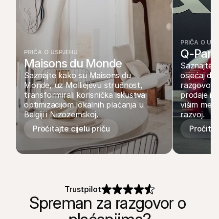
PRIČA O US
Q-Park
PRIČA O USPJEHU
Maisons du Monde
Saznajte ka
Saznajte kako su Maisons du 
osjećaj do
Monde, uz Molliejevu stručnost, 
razgovoru 
transformirali korisnička iskustva 
prodaje i m
optimizacijom lokalnih plaćanja u 
višim mena
Belgiji i Nizozemskoj.
razvoj.
Pročitajte cijelu priču
Pročitaj
Trustpilot
Spreman za razgovor o 