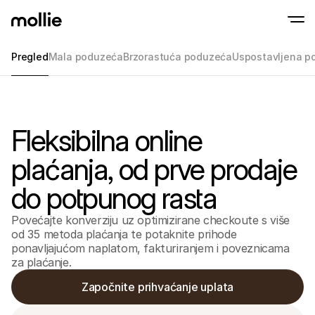
Pregled
Mala poduzeća
Brzorastuća poduzeća
Uspostavljena p
Prihvaćajte plaćanja
Online plaćanja
Tap to Pay na iPhone-u
Saznajte više
Prihvatite i upravljajte
Prihvatite beskontaktna plaćanja izravno n
plaćanjima
Fleksibilna online
Plaćanja uživo
Prihvatite uplatu s ter
uređajima
plaćanja, od prve prodaje
Naplata
Ponudite naplatu opti
do potpunog rasta
konverziju
Ponavljajuća plaća
Prikupljajte ponovljena 
Povećajte konverziju uz optimizirane checkoute s više
pretplatnička plaćanj
od 35 metoda plaćanja te potaknite prihode
Prihvaćanje i rizik
ponavljajućom naplatom, fakturiranjem i poveznicama
Spriječite prijevare i o
za plaćanje.
konverziju
Partneri
Za agencije
Za S
Započnite prihvaćanje uplata
Saznajte više o našem programu za agencijske partnere
Istraž