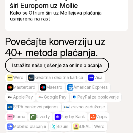
širi Europom uz Mollie
Kako se Otrium širi uz Molliejeva plaćanja 
usmjerena na rast
Povećajte konverziju uz

40+ metoda plaćanja.
Istražite naše rješenje za online plaćanja
Wero
Kreditna i debitna kartica
Visa
Mastercard
Maestro
American Express
Apple Pay
Google Pay
PayPal za poslovanje
SEPA bankovni prijenos
Izravno zaduženje
Klarna
Riverty
Pay by Bank
Vipps
Mobilno plaćanje
Bizum
iDEAL | Wero