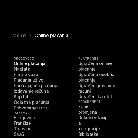
Mollie
Online plaćanja
PROIZVODI
PLATFORME
Online plaćanja
Ugrađena online 
Naplata
plaćanja
Platne veze
Ugrađena osobna 
Plaćanja uživo
plaćanja
Ponavljajuća plaćanja
Ugrađeni poslovni 
Izdavanje računa
računi
Kapital
Ugrađeni kapital
Odlazna plaćanja
PROGRAMERI
Zapis 
Prihvaćanje i rizik
promjena
RJEŠENJA
E-trgovina
Dokumentacij
Franšize
a
Trgovine
Integracije
SaaS
Biblioteke