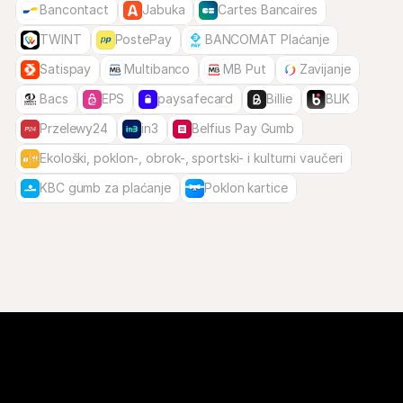
Bancontact
Jabuka
Cartes Bancaires
TWINT
PostePay
BANCOMAT Plaćanje
Satispay
Multibanco
MB Put
Zavijanje
Bacs
EPS
paysafecard
Billie
BLIK
Przelewy24
in3
Belfius Pay Gumb
Ekološki, poklon-, obrok-, sportski- i kulturni vaučeri
KBC gumb za plaćanje
Poklon kartice