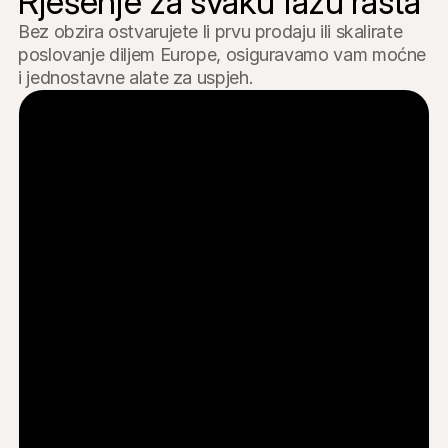
Rješenje za svaku fazu rasta
Bez obzira ostvarujete li prvu prodaju ili skalirate 
poslovanje diljem Europe, osiguravamo vam moćne 
i jednostavne alate za uspjeh.