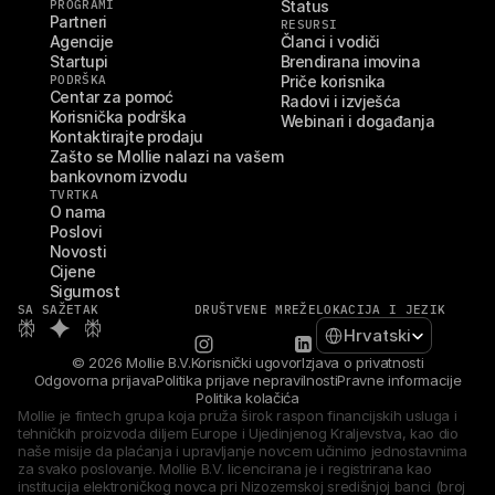
PROGRAMI
Status
Partneri
RESURSI
Agencije
Članci i vodiči
Startupi
Brendirana imovina
PODRŠKA
Priče korisnika
Centar za pomoć
Radovi i izvješća
Korisnička podrška
Webinari i događanja
Kontaktirajte prodaju
Zašto se Mollie nalazi na vašem 
bankovnom izvodu
TVRTKA
O nama
Poslovi
Novosti
Cijene
Sigurnost
SA SAŽETAK
DRUŠTVENE MREŽE
LOKACIJA I JEZIK
Select Language
Hrvatski
© 2026 Mollie B.V.
Korisnički ugovor
Izjava o privatnosti
Odgovorna prijava
Politika prijave nepravilnosti
Pravne informacije
Politika kolačića
Mollie je fintech grupa koja pruža širok raspon financijskih usluga i 
tehničkih proizvoda diljem Europe i Ujedinjenog Kraljevstva, kao dio 
naše misije da plaćanja i upravljanje novcem učinimo jednostavnima 
za svako poslovanje. Mollie B.V. licencirana je i registrirana kao 
institucija elektroničkog novca pri Nizozemskoj središnjoj banci (broj 