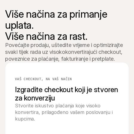
Više načina za primanje 
uplata.

Više načina za rast.
Povećajte prodaju, uštedite vrijeme i optimizirajte 
svaki tijek rada uz visokokonvertirajući checkout, 
poveznice za plaćanje, fakturiranje i pretplate.
 #1103
 bicikl
99
VAŠ CHECKOUT, NA VAŠ NAČIN
Izgradite checkout koji je stvoren
za konverziju
Stvorite iskustvo plaćanja koje visoko 
konvertira, prilagođeno vašem poslovanju i 
kupcima.
eno od strane