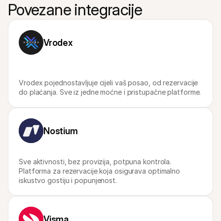
Povezane integracije
Za kupce
Saznajte zašto je Mollie na vašem bankovnom izvodu
Za Mollie korisnike
Obratite se našem timu za korisničku podršku
Kontaktirajte prodaju
Vrodex
Otkrijte kako vam možemo pomoći u poslovanju
Vrodex pojednostavljuje cijeli vaš posao, od rezervacije 
do plaćanja. Sve iz jedne moćne i pristupačne platforme.
Nostium
Sve aktivnosti, bez provizija, potpuna kontrola. 
Platforma za rezervacije koja osigurava optimalno 
iskustvo gostiju i popunjenost.
Visma