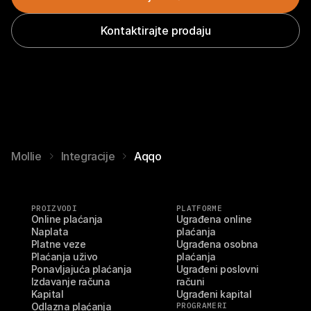
Kontaktirajte prodaju
Mollie
Integracije
Aqqo
PROIZVODI
PLATFORME
Online plaćanja
Ugrađena online 
Naplata
plaćanja
Platne veze
Ugrađena osobna 
Plaćanja uživo
plaćanja
Ponavljajuća plaćanja
Ugrađeni poslovni 
Izdavanje računa
računi
Kapital
Ugrađeni kapital
Odlazna plaćanja
PROGRAMERI