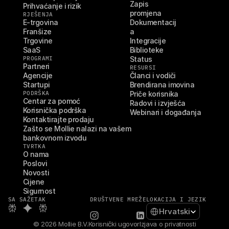
Zapis 
Prihvaćanje i rizik
promjena
RJEŠENJA
E-trgovina
Dokumentacij
Franšize
a
Trgovine
Integracije
SaaS
Biblioteke
PROGRAMI
Status
Partneri
RESURSI
Agencije
Članci i vodiči
Startupi
Brendirana imovina
PODRŠKA
Priče korisnika
Centar za pomoć
Radovi i izvješća
Korisnička podrška
Webinari i događanja
Kontaktirajte prodaju
Zašto se Mollie nalazi na vašem 
bankovnom izvodu
TVRTKA
O nama
Poslovi
Novosti
Cijene
Sigurnost
SA SAŽETAK
DRUŠTVENE MREŽE
LOKACIJA I JEZIK
Select Language
Hrvatski
© 2026 Mollie B.V.
Korisnički ugovor
Izjava o privatnosti