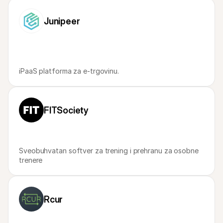
Za kupce
Saznajte zašto je Mollie na vašem bankovnom izvodu
Junipeer
Za Mollie korisnike
Obratite se našem timu za korisničku podršku
Kontaktirajte prodaju
Otkrijte kako vam možemo pomoći u poslovanju
iPaaS platforma za e-trgovinu.
FITSociety
Sveobuhvatan softver za trening i prehranu za osobne 
trenere
Rcur