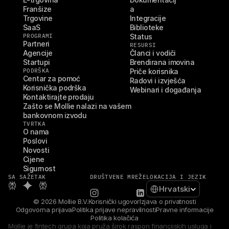
Franšize
a
Trgovine
Integracije
SaaS
Biblioteke
PROGRAMI
Status
Partneri
RESURSI
Agencije
Članci i vodiči
Startupi
Brendirana imovina
PODRŠKA
Priče korisnika
Centar za pomoć
Radovi i izvješća
Korisnička podrška
Webinari i događanja
Kontaktirajte prodaju
Zašto se Mollie nalazi na vašem 
bankovnom izvodu
TVRTKA
O nama
Poslovi
Novosti
Cijene
Sigurnost
SA SAŽETAK
DRUŠTVENE MREŽE
LOKACIJA I JEZIK
Select Language
Hrvatski
© 2026 Mollie B.V.
Korisnički ugovor
Izjava o privatnosti
Odgovorna prijava
Politika prijave nepravilnosti
Pravne informacije
Politika kolačića
Mollie je fintech grupa koja pruža širok raspon financijskih usluga i 