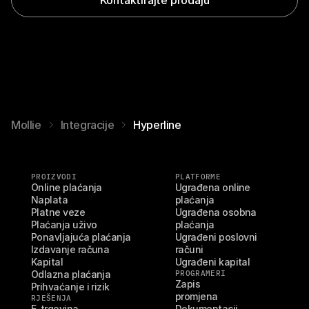
Mollie
Integracije
Hyperline
PROIZVODI
PLATFORME
Online plaćanja
Ugrađena online 
Naplata
plaćanja
Platne veze
Ugrađena osobna 
Plaćanja uživo
plaćanja
Ponavljajuća plaćanja
Ugrađeni poslovni 
Izdavanje računa
računi
Kapital
Ugrađeni kapital
Odlazna plaćanja
PROGRAMERI
Zapis 
Prihvaćanje i rizik
promjena
RJEŠENJA
E-trgovina
Dokumentacij