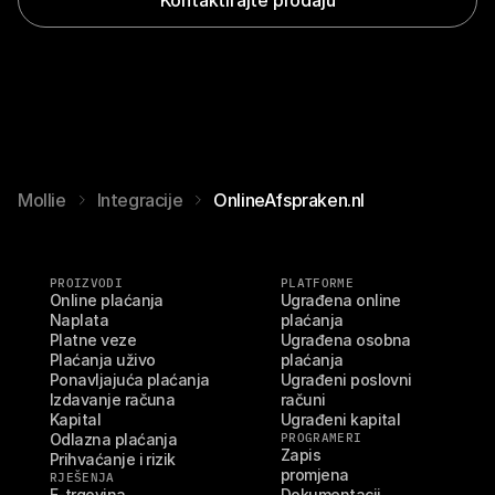
Mollie
Integracije
OnlineAfspraken.nl
PROIZVODI
PLATFORME
Online plaćanja
Ugrađena online 
Naplata
plaćanja
Platne veze
Ugrađena osobna 
Plaćanja uživo
plaćanja
Ponavljajuća plaćanja
Ugrađeni poslovni 
Izdavanje računa
računi
Kapital
Ugrađeni kapital
Odlazna plaćanja
PROGRAMERI
Zapis 
Prihvaćanje i rizik
promjena
RJEŠENJA
E-trgovina
Dokumentacij