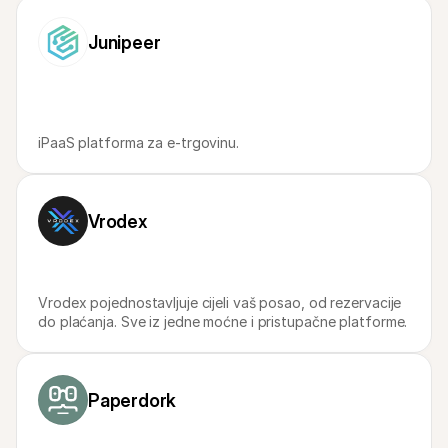
Za kupce
Saznajte zašto je Mollie na vašem bankovnom izvodu
Junipeer
Za Mollie korisnike
Obratite se našem timu za korisničku podršku
Kontaktirajte prodaju
Otkrijte kako vam možemo pomoći u poslovanju
iPaaS platforma za e-trgovinu.
Vrodex
Vrodex pojednostavljuje cijeli vaš posao, od rezervacije 
do plaćanja. Sve iz jedne moćne i pristupačne platforme.
Paperdork