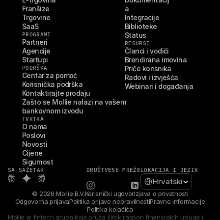
Franšize
a
Trgovine
Integracije
SaaS
Biblioteke
PROGRAMI
Status
Partneri
RESURSI
Agencije
Članci i vodiči
Startupi
Brendirana imovina
PODRŠKA
Priče korisnika
Centar za pomoć
Radovi i izvješća
Korisnička podrška
Webinari i događanja
Kontaktirajte prodaju
Zašto se Mollie nalazi na vašem 
bankovnom izvodu
TVRTKA
O nama
Poslovi
Novosti
Cijene
Sigurnost
SA SAŽETAK
DRUŠTVENE MREŽE
LOKACIJA I JEZIK
Select Language
Hrvatski
© 2026 Mollie B.V.
Korisnički ugovor
Izjava o privatnosti
Odgovorna prijava
Politika prijave nepravilnosti
Pravne informacije
Politika kolačića
Mollie je fintech grupa koja pruža širok raspon financijskih usluga i 